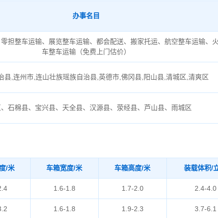
办事名目
、零担整车运输、展览整车运输、都会配送、搬家托运、航空整车运输、
车整车运输（免费上门估价）
县,连州市,连山壮族瑶族自治县,英德市,佛冈县,阳山县,清城区,清爽区
区、石棉县、宝兴县、天全县、汉源县、荥经县、芦山县、雨城区
度/米
车箱宽度/米
车箱高度/米
装载体积/
2.4
1.6-1.8
1.7-2.0
2.4-4.0
3.2
1.6-1.8
1.9-2.3
3.7-6.1