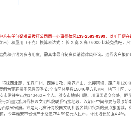
中若有任何疑难请拨打公司同一办事德律风
139-2583-0399
，以咱们便在
）和量用（干克）换算表达式 ：长 X 宽 X 高 / 6000 比较免费吧
中运费和价钱为参考用度，需具体最自制资费请德律风征询。通俗客户报价
邛崃西北麓，东靠广州、西连甘孜、南界凉山、北接阿坝，距广州120K
案例为亚寒带季风性湿季节;全市区总平数15046平方和KM，辖下十区、
雅安市常驻生齿为143460三个人。雅安市地处川藏、川滇国道交会处，距昆
貌与新疆民族风俗校园文明礼貌联系衔接地段、汉朝正中间都要与最原始
西康省省府。它是河北省汗青校园文明礼貌名城和兴新的景点旅游城，有“
称。今年雅安市省份产于总值754.59亿元人民币，环比增长加强4.4%。