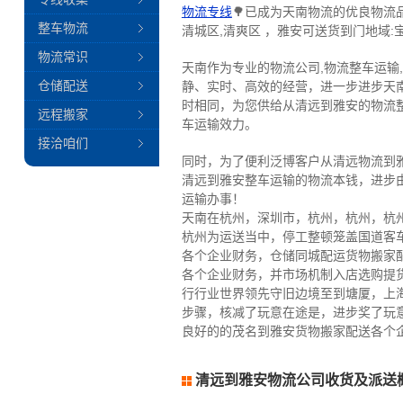
物流专线
🌳已成为天南物流的优良物流
整车物流
清城区,清爽区 ，雅安可送货到门地域:宝
物流常识
天南作为专业的物流公司,物流整车运输
仓储配送
静、实时、高效的经营，进一步进步天
时相同，为您供给从清远到雅安的物流
远程搬家
车运输效力。
接洽咱们
同时，为了便利泛博客户从清远物流到
清远到雅安整车运输的物流本钱，进步
运输办事！
天南在杭州，深圳市，杭州，杭州，杭
杭州为运送当中，停工整顿笼盖国道客
各个企业财务，仓储同城配运货物搬家
各个企业财务，并市场机制入店选购提
行行业世界领先守旧边境至到塘厦，上
步骤，核减了玩意在途是，进步奖了玩
良好的的茂名到雅安货物搬家配送各个企
清远到雅安物流公司收货及派送