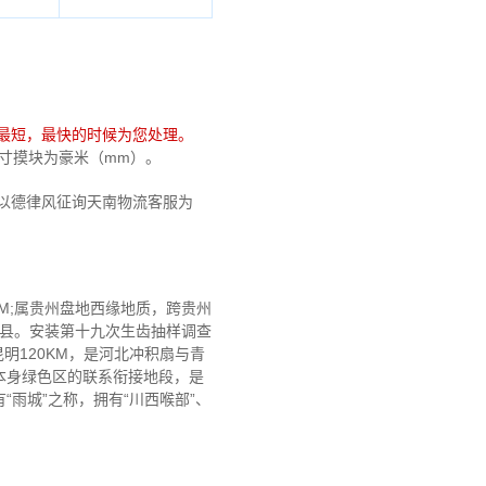
最短，最快的时候为您处理。
，尺寸摸块为豪米（mm）。
以德律风征询天南物流客服为
M;属贵州盘地西缘地质，跨贵州
6县。安装第十九次生齿抽样调查
明120KM，是河北冲积扇与青
本身绿色区的联系衔接地段，是
雨城”之称，拥有“川西喉部”、