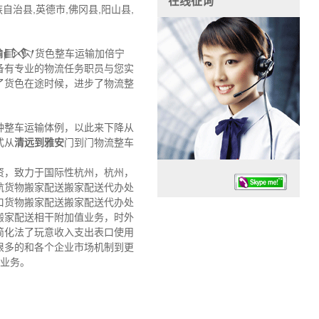
在线征询
治县,英德市,佛冈县,阳山县,
输
𒁃货色整车运输加倍宁
备有专业的物流任务职员与您实
了货色在途时候，进步了物流整
种整车运输体例，以此来下降从
式从
清远到雅安
门到门物流整车
资，致力于国际性杭州，杭州，
航货物搬家配送搬家配送代办处
口货物搬家配送搬家配送代办处
搬家配送相干附加值业务，时外
简化法了玩意收入支出表口使用
很多的和各个企业市场机制到更
送业务。
任务时候：07:30 – – 23:30
停业德律风：13925830399