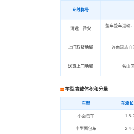
专线称号
整车整车运输
清远 - 雅安
上门取货地域
连南瑶族自治
送货上门地域
名山
车型装载体积和分量
车型
车箱长
小面包车
1.8-
中型面包车
2.4-