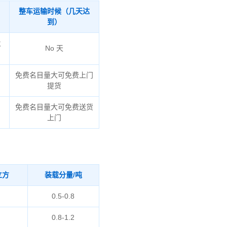
整车运输时候（几天达
到）
火
No 天
免费名目量大可免费上门
提货
免费名目量大可免费送货
上门
立方
装载分量/吨
0.5-0.8
0.8-1.2