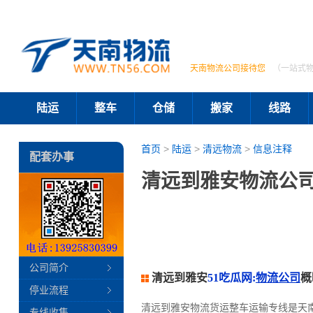
天南物流公司接待您
（一站式
陆运
整车
仓储
搬家
线路
首页
>
陆运
>
清远物流
>
信息注释
配套办事
清远到雅安物流公司
公司简介
清远到雅安
51吃瓜网:
物流公司
概
停业流程
清远到雅安物流货运整车运输专线是天
专线收集