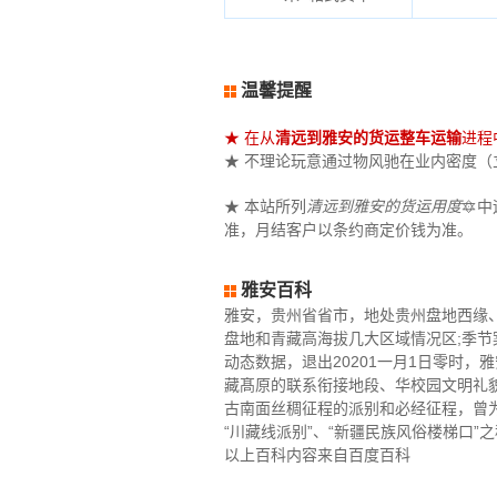
温馨提醒
★ 在从
清远到雅安的货运整车运输
进程
★ 不理论玩意通过物风驰在业内密度（立米
★ 本站所列
清远到雅安的货运用度
🔯
准，月结客户以条约商定价钱为准。
雅安百科
雅安，贵州省省市，地处贵州盘地西缘、
盘地和青藏高海拔几大区域情况区;季节
动态数据，退出20201一月1日零时，
藏髙原的联系衔接地段、华校园文明礼
古南面丝稠征程的派别和必经征程，曾为
“川藏线派别”、“新疆民族风俗楼梯口”之
以上百科内容来自百度百科