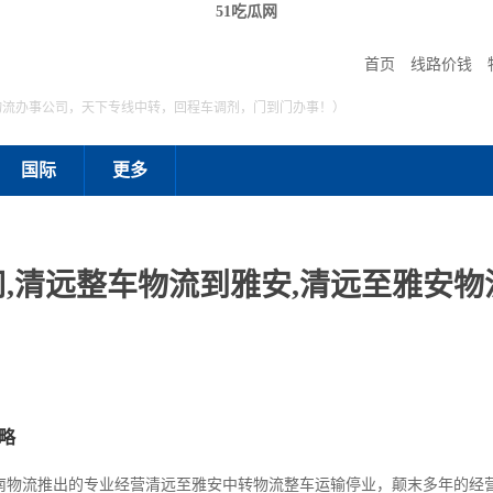
51吃瓜网
首页
线路价钱
物流办事公司，天下专线中转，回程车调剂，门到门办事！）
国际
更多
,清远整车物流到雅安,清远至雅安物流
略
南物流推出的专业经营清远至雅安中转物流整车运输停业，颠末多年的经