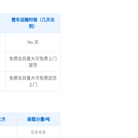
整车运输时候（几天达
到）
火
No 天
免费名目量大可免费上门
提货
免费名目量大可免费送货
上门
立方
装载分量/吨
0.5-0.8