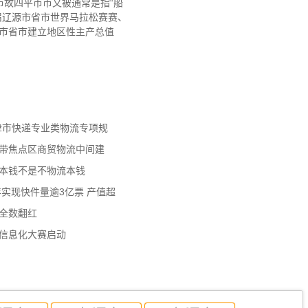
故四平市市又被通常是指“船
届辽源市省市世界马拉松赛赛、
源市省市建立地区性主产总值
天津市快递专业类物流专项规
济带焦点区商贸物流中间建
流本钱不是不物流本钱
年实现快件量逾3亿票 产值超
数全数翻红
员信息化大赛启动