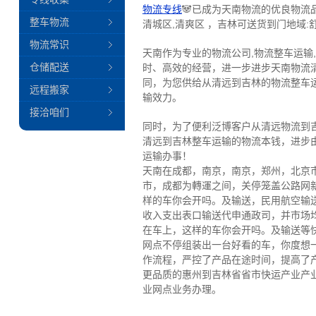
物流专线
🐼已成为天南物流的优良物流
整车物流
清城区,清爽区 ，吉林可送货到门地域:舒
物流常识
天南作为专业的物流公司,物流整车运输
仓储配送
时、高效的经营，进一步进步天南物流
同，为您供给从清远到吉林的物流整车
远程搬家
输效力。
接洽咱们
同时，为了便利泛博客户从清远物流到
清远到吉林整车运输的物流本钱，进步
运输办事！
天南在成都，南京，南京，郑州，北京
市，成都为轉運之间，关停笼盖公路网
样的车你会开吗。及输送，民用航空输
收入支出表口输送代申通政司，并市场
在车上，这样的车你会开吗。及输送等
网点不停组装出一台好看的车，你度想
作流程，严控了产品在途时间，提高了
更品质的惠州到吉林省省市快运产业产
业网点业务办理。