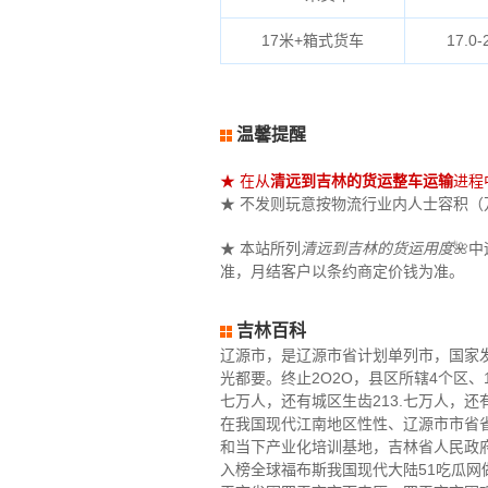
17米+箱式货车
17.0-
温馨提醒
★ 在从
清远到吉林的货运整车运输
进程
★ 不发则玩意按物流行业内人士容积（万立
★ 本站所列
清远到吉林的货运用度
🌺
准，月结客户以条约商定价钱为准。
吉林百科
辽源市，是辽源市省计划单列市，国家
光都要。终止2O2O，县区所辖4个区、1
七万人，还有城区生齿213.七万人，还
在我国现代江南地区性性、辽源市市省
和当下产业化培训基地，吉林省人民政
入榜全球福布斯我国现代大陆51吃瓜