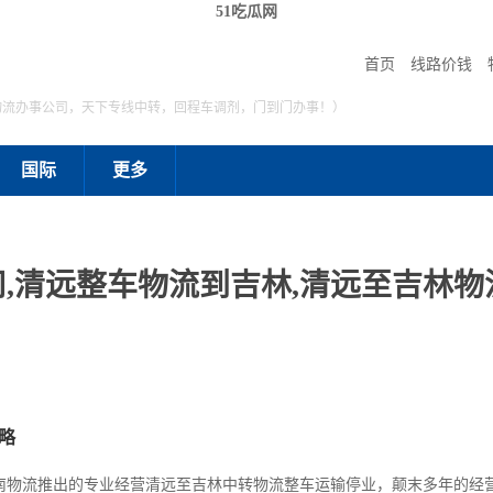
51吃瓜网
首页
线路价钱
物流办事公司，天下专线中转，回程车调剂，门到门办事！）
国际
更多
,清远整车物流到吉林,清远至吉林物流
略
南物流推出的专业经营清远至吉林中转物流整车运输停业，颠末多年的经