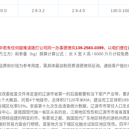
20.0
2.8-3.2
2.9-4.0
130.0-150
中若有任何疑难请拨打公司同一办事德律风
139-2583-0399
，以咱们便在
方）和参量（kg）换算计算公式 ：长 X 宽 X 高 / 6000 斤斤计较
中运费和价钱为参考用度，需具体最自制资费请德律风征询。通俗客户报价
发改委批复文件肯定是的辽源市省第一的后面都要和当下家产产业带、要
个大概县、托管4个地级市，总体积27120平米KM，建设完工区体积189.
有城区化率53%。安装第十九次生齿清查统计数据，辽源市市常住人口生齿为
省中心，是我国现代独一省区从名的会，江南地区性性和辽源市市省省首
府预核组建的明显的市，有雾凇之都、我国现代广东地区特色的游杭州西
网做好贸易方面会行榜榜，首家地方当下城区化融合试验区地区性性。四平