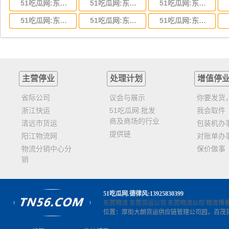
51吃瓜网:东莞到湖北省物流专线,东莞到湖北省物流公司
51吃瓜网:东莞到河南省物流专线,东莞到河南省物流公司
51吃瓜网:东莞到湖南省物流专线,东莞到湖南省物流公司
51吃瓜网:东莞到云南省物流运输,东莞到云南省物流公司
51吃瓜网:东莞到江西省物流专线,东莞到江西省物流公司
51吃瓜网:东莞到安徽省物流专线,东莞到安徽省物流公司
主营停业
处理计划
增值停
省际公司
议会与展示
你要发货
浙江快运
51吃瓜网:批发
我会取件
商及商场的行业
清远市货运
包装机办
提供链
阳江物流网
对账单办
物流分销中心分
保价做事
销
51吃瓜网
.德律风:13925830399
东莞物流
东莞货运公司
东莞物流公司
物流博
位置：厚街大朗货运供应链管理公司园，百茂