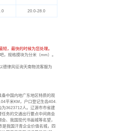
.0
20.0-28.0
最短，最快的时候为您处理。
免费吧，规格摸块为分米（mm）。
以德律风征询天南物流客服为
具备中国内地广东地区特质的观
04平米KM，户口登记生齿404.
3623712人。辽源市市省建
要任务的交通出行要点中间商会
湖会、我国现代书画城等名望，
市是我国汗青企业价值名城，四