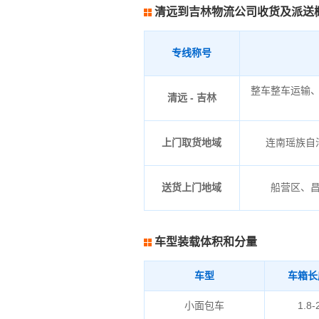
清远到吉林物流公司收货及派送
专线称号
整车整车运输
清远 - 吉林
上门取货地域
连南瑶族自治
送货上门地域
船营区、
车型装载体积和分量
车型
车箱长
小面包车
1.8-