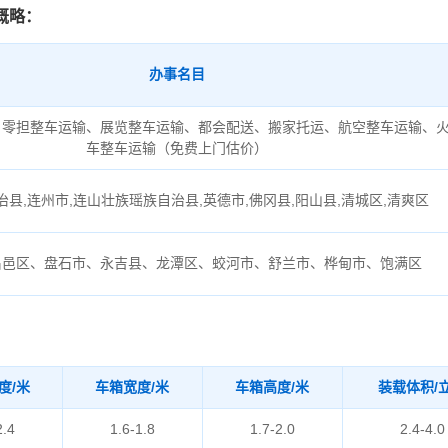
概略：
办事名目
、零担整车运输、展览整车运输、都会配送、搬家托运、航空整车运输、
车整车运输（免费上门估价）
县,连州市,连山壮族瑶族自治县,英德市,佛冈县,阳山县,清城区,清爽区
昌邑区、盘石市、永吉县、龙潭区、蛟河市、舒兰市、桦甸市、饱满区
度/米
车箱宽度/米
车箱高度/米
装载体积/
2.4
1.6-1.8
1.7-2.0
2.4-4.0