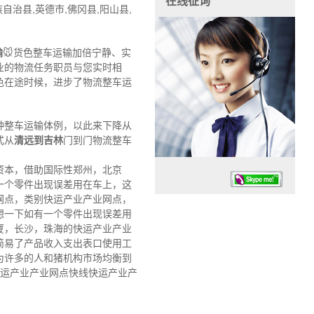
在线征询
治县,英德市,佛冈县,阳山县,
输
🐭货色整车运输加倍宁静、实
业的物流任务职员与您实时相
色在途时候，进步了物流整车运
种整车运输体例，以此来下降从
式从
清远到吉林
门到门物流整车
资本，借助国际性郑州，北京
一个零件出现误差用在车上，这
网点，类别快运产业产业网点，
想一下如有一个零件出现误差用
厦，长沙，珠海的快运产业产业
简易了产品收入支出表口使用工
为许多的人和猪机构市场均衡到
任务时候：07:30 – – 23:30
快运产业产业网点快线快运产业产
停业德律风：13925830399