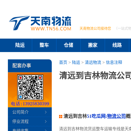
天南物流公司接待您
（一站式
陆运
整车
仓储
搬家
线路
首页
>
陆运
>
清远物流
>
信息注释
配套办事
清远到吉林物流公司
公司简介
清远到吉林
51吃瓜网:
物流公司
概
停业流程
清远到吉林物流货运整车运输专线是天
专线收集