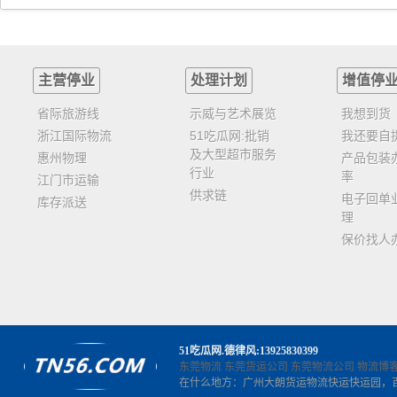
主营停业
处理计划
增值停
省际旅游线
示威与艺术展览
我想到货
浙江国际物流
51吃瓜网:批销
我还要自
及大型超市服务
惠州物理
产品包装
行业
率
江门市运输
供求链
电子回单
库存派送
理
保价找人
51吃瓜网
.德律风:13925830399
东莞物流
东莞货运公司
东莞物流公司
物流博
在什么地方：广州大朗货运物流快运快运园，