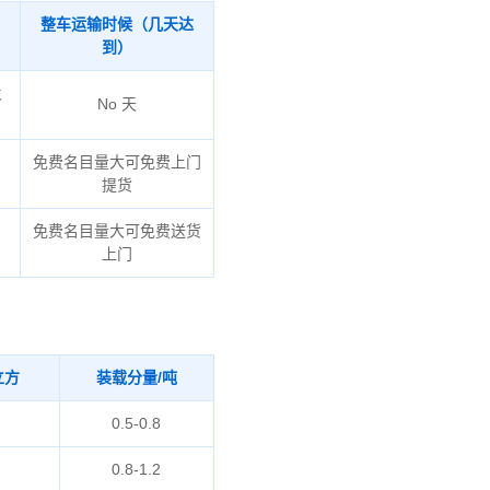
整车运输时候（几天达
到）
火
No 天
免费名目量大可免费上门
提货
免费名目量大可免费送货
上门
立方
装载分量/吨
0.5-0.8
0.8-1.2