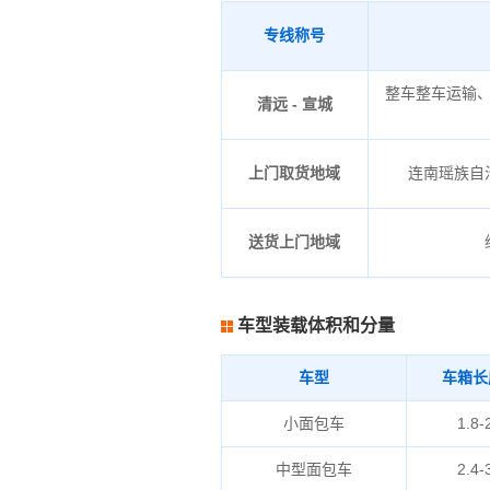
专线称号
整车整车运输
清远 - 宣城
上门取货地域
连南瑶族自治
送货上门地域
车型装载体积和分量
车型
车箱长
小面包车
1.8-
中型面包车
2.4-