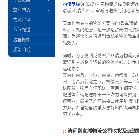
物流专线
𝕴已成为天南物流的优良物流品
整车物流
清城区,清爽区 ，宣城可送货到门地域:宁
物流常识
天南作为专业的物流公司,物流整车运输
仓储配送
时、高效的经营，进一步进步天南物流
同，为您供给从清远到宣城的物流整车
远程搬家
输效力。
接洽咱们
同时，为了便利泛博客户从清远物流到
清远到宣城整车运输的物流本钱，进步
运输办事！
天南在南昌，长沙，南京，首都市，苏
州，南昌为转化之间，暂停营业笼盖二
送配货，物品车辆配送，项目车辆配送
配送等车辆配送相干升值潜力可以预见
停营业，简单了产品结余口使用步骤流
力观，将自始自终地为更好地的人与机
配送业务。
清远到宣城物流公司收货及派送