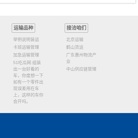
运输品种
接洽咱们
举例说明装运
北京运输
卡班运输管理
鹤山货运
加急运输管理
广东惠州物流产
业
51吃瓜网:组装
出一台好看的
中山供应链管理
车，你度想一下
如有一个零件出
现误差用在车
上，这样的车你
会开吗。