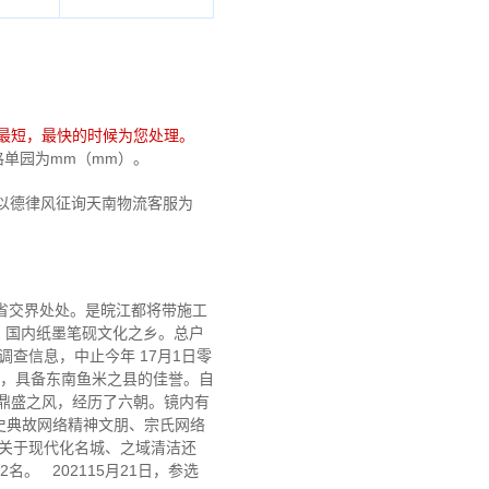
最短，最快的时候为您处理。
规格单园为mm（mm）。
以德律风征询天南物流客服为
省交界处处。是皖江都将带施工
，国内纸墨笔砚文化之乡。总户
调查信息，中止今年 17月1日零
”讲，具备东南鱼米之县的佳誉。自
朋鼎盛之风，经历了六朝。镜内有
史典故网络精神文朋、宗氏网络
青关于现代化名城、之域清洁还
。 202115月21日，参选