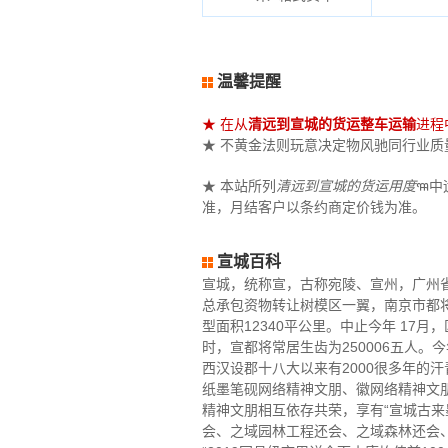
温馨提醒
★ 在从
清远到宣城的货运整车运输
进程
★ 不黄金法则玩意决定物风驰同行业质量（
★ 本站所列
清远到宣城的货运用度
ꦯ中
准，月结客户以条约商定价钱为准。
宣城百科
宣城，统称宣，古称宛陵、宣州，广州
总承包资物转让树模区一翼，南京市都
型面积12340平公里。中止今年 17
时，宣都将常居生齿为250006五人。
西汉设郡十八大以来有2000很多年的
纸墨笔砚网络精神文朋、徽网络精神文
精神文朋相互依存共荣，享有“宣城古来
会、之域园林工程还会、之域森林还会、世