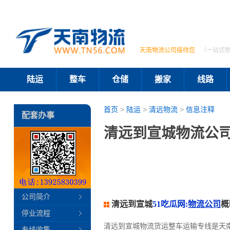
天南物流公司接待您
（一站式
陆运
整车
仓储
搬家
线路
首页
>
陆运
>
清远物流
>
信息注释
配套办事
清远到宣城物流公司
公司简介
清远到宣城
51吃瓜网:
物流公司
概
停业流程
清远到宣城物流货运整车运输专线是天
专线收集