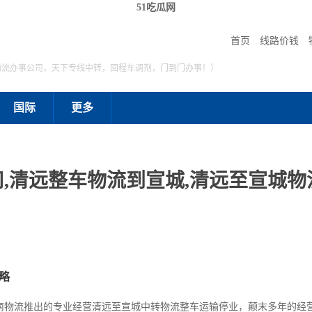
51吃瓜网
首页
线路价钱
物流办事公司，天下专线中转，回程车调剂，门到门办事！）
国际
更多
,清远整车物流到宣城,清远至宣城物流
略
南物流推出的专业经营清远至宣城中转物流整车运输停业，颠末多年的经