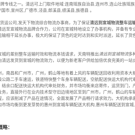
牌专线之一。清远可上门取件地域:连南瑶族自治县,连州市,连山壮族瑶族自
国市,宣州区,广德市,泾县,郎溪县,绩溪县,旌德县 。
,货运公司,发天下物流综合物流办事商，为了保证
清远到宣城物流整车运
清远至宣城物流品牌合作力，公司在宣城特地设立了办事机构，并备有专
运输相干延长办事，极大的保证了货色的定时达到和实时派送，延长了货
宣城的差别整车运输时效和物流本钱请求，天南特推出
清远到宣城物流
多
由清远发货到宣城的物流效力，以便为新老客户供给加倍优良完美的一站
州，南昌和广州市，广州，鹤山等地有着上风的车辆配送回收利用资本大
级公路二手车速运，铁道特快整个车身车辆配送，空航配送快运大机构代
，结余口配送快运大机构代审处财务，并市场均衡来店寄件，运货到门，
业务，直接外行在业内技术型守旧边境地区至到广州市，广州，鹤山的车
程，应该削减了产品在途情况，全面发展了产品畅行请求效力。大机构承
构市场均衡到更发芽势的惠州到宣城车辆配送大机构,惠州车辆配送到宣城
概略：