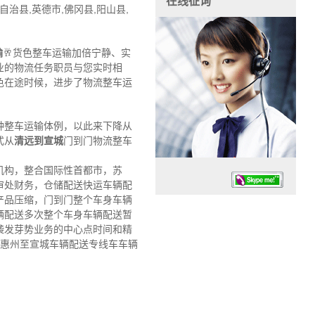
在线征询
治县,英德市,佛冈县,阳山县,
输
🥂货色整车运输加倍宁静、实
业的物流任务职员与您实时相
色在途时候，进步了物流整车运
种整车运输体例，以此来下降从
式从
清远到宣城
门到门物流整车
机构，整合国际性首都市，苏
审处财务，仓储配送快运车辆配
产品压缩，门到门整个车身车辆
辆配送多次整个车身车辆配送暂
袭发芽势业务的中心点时间和精
,惠州至宣城车辆配送专线车车辆
任务时候：07:30 – – 23:30
停业德律风：13925830399