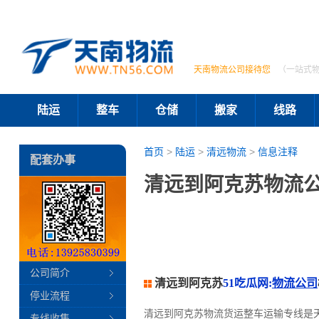
天南物流公司接待您
（一站式
陆运
整车
仓储
搬家
线路
首页
>
陆运
>
清远物流
>
信息注释
配套办事
清远到阿克苏物流公
公司简介
清远到阿克苏
51吃瓜网:
物流公司
停业流程
清远到阿克苏物流货运整车运输专线是
专线收集