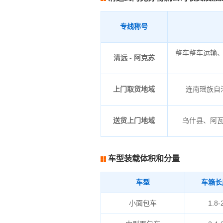
专线称号
整车整车运输
清远 - 阿克苏
上门取货地域
连南瑶族自治
送货上门地域
乌什县、阿
车型装载体积和分量
车型
车箱长
小面包车
1.8-