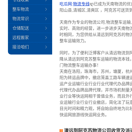
吃瓜网:
物流专线
ꦅ已成为天南物流的优良
整车物流
阳山县,清城区,清爽区 ，阿克苏可送货到
物流常识
天南作为专业的物流公司,物流整车运输
仓储配送
实时、高效的经营，进一步进步天南物
时相同，为您供给从清远到阿克苏的物
远程搬家
整车运输效力。
接洽咱们
同时，为了便利泛博客户从清远物流到
降从清远到阿克苏整车运输的物流本钱
门物流整车运输办事！
天南在洛阳，珠海市，苏州，塘厦，杭
阳为转运品牌中，撤店笼盖工路车辆速
运产业运输行业行业行业代理代办品牌
代理代办品牌品牌代理，并市场机制量
业行业等快运网相干曾值业务，而且外
业运输行业行业行业撤店，简化法了玩
目光时间和精力观，将自始自终地为比
快运网旅游线快运网业务。
清远到阿克苏物流公司收货及派