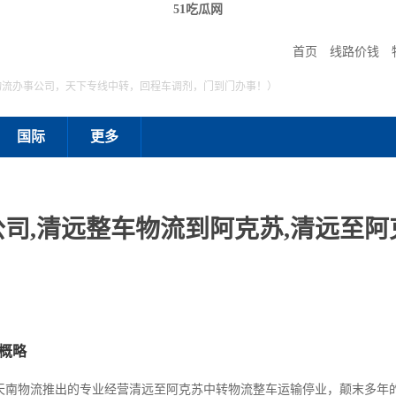
51吃瓜网
首页
线路价钱
物流办事公司，天下专线中转，回程车调剂，门到门办事！）
国际
更多
司,清远整车物流到阿克苏,清远至阿
概略
天南物流推出的专业经营清远至阿克苏中转物流整车运输停业，颠末多年