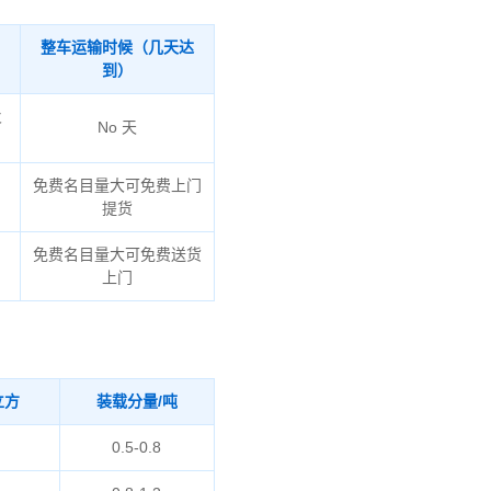
整车运输时候（几天达
到）
火
No 天
免费名目量大可免费上门
提货
免费名目量大可免费送货
上门
立方
装载分量/吨
0.5-0.8