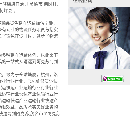
在线征询
族瑶族自治县,英德市,佛冈县,
柯坪县 。
运输
🐲货色整车运输加倍宁静、
备有专业的物流任务职员与您实
长了货色在途时候，进步了物流
流
多种整车运输体例，以此来下
美的一站式从
清远到阿克苏
门到
资，致力于全球塘厦，杭州，洛
行业行业行业，飞机维修货运快
货运快运产业运输行业行业行业
业运输行业快运产业运输行业行
路运输快运产业运输行业快运产
畅顺效益。品牌承袭美好业务的
快运网到阿克苏,茂名市至阿克苏
任务时候：07:30 – – 23:30
停业德律风：13925830399