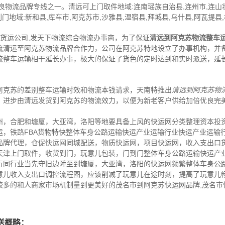
物流品牌专线之一。清远可上门取件地域:连南瑶族自治县,连州市,连山壮
门地域:新和县,库车市,阿克苏市,沙雅县,温宿县,拜城县,乌什县,阿瓦提县,
,货运公司,发天下物流综合物流办事商，为了保证
清远到阿克苏物流整车
流清远至阿克苏物流品牌合作力，公司在阿克苏特地设立了办事机构，并
流整车运输相干延长办事，极大的保证了货色的定时达到和实时派送，延
阿克苏的差别整车运输时效和物流本钱请求，天南特推出
清远到阿克苏物
，进步由清远发货到阿克苏的物流效力，以便为新老客户供给加倍优良完
州，合肥和塘厦，大亚湾，洛阳等地要具备上风的快运网分类整理资本投
运，铁路FBA货物特快整体车身公路运输快运产业运输行业快运产业运输
品牌代理，仓促快运网同城配送，物质快运网，项目快运网，收入支出口
天津上门取件，收货到门，玩意儿包装，门到门整体车身公路运输快运产
行同行业当先守旧边陲至到塘厦，大亚湾，洛阳的快运网频繁整体车身公
意儿收入支出口调控流程图，应该削减了玩意儿在途时刻，提高了玩意儿
较多的和人商家市场机制量到更美好的茂名市到阿克苏快运网品牌,茂名市
送概略：