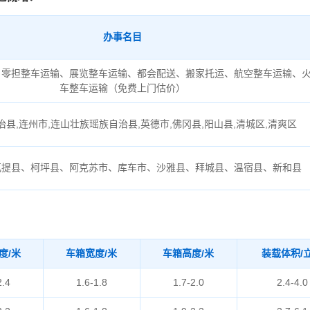
办事名目
、零担整车运输、展览整车运输、都会配送、搬家托运、航空整车运输、
车整车运输（免费上门估价）
县,连州市,连山壮族瑶族自治县,英德市,佛冈县,阳山县,清城区,清爽区
瓦提县、柯坪县、阿克苏市、库车市、沙雅县、拜城县、温宿县、新和县
度/米
车箱宽度/米
车箱高度/米
装载体积/
2.4
1.6-1.8
1.7-2.0
2.4-4.0