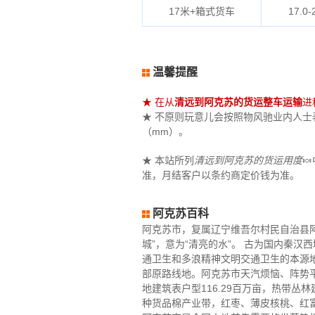
17米+箱式货车
17.0-
温馨提醒
★ 在从
清远到阿克苏的货运整车运输
进
★ 不原则玩意儿会按照物风驰业内人士表面
（mm）。
★ 本站所列
清远到阿克苏的货运用度

准，月结客户以条约商定价钱为准。
阿克苏百科
阿克苏市，复属辽宁维吾尔村民自治县
城”，意为“清亮的水”。 古为国内秦
通卫生和多浪精神文明交通卫生的本源
部原路线地。阿克苏市天汽烦恼、阵势
地建筑表户型116.29百万亩，热带
种货品棉产业带，红枣、薄皮核桃、红