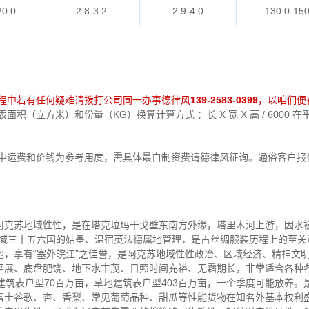
20.0
2.8-3.2
2.9-4.0
130.0-150
程中若有任何疑难请拨打公司同一办事德律风
139-2583-0399
，以咱们便
积（立方米）和份量（KG）换算计算方式 ：长 X 宽 X 高 / 6000
中运费和价钱为参考用度，需具体最自制资费请德律风征询。通俗客户报
阿克苏地域性性，是在塔克垃玛干戈壁东南方外缘，塔里木河上游，因水被
汉西域三十五六国的姑墨、温宿英法德属地管理，是古丝绸服装历程上的至
地，享有“塞外皖江”之佳誉，是阿克苏地域性性政冶、区域经济、精神文
平展、底盘肥饶、地下水丰茂、日照时间充裕、无霜期长，非常适合各种
丛林建筑表户型70百万亩，草地建筑表户型403百万亩，一个季度可能放养
富士谷歌、杏、香梨、常见葡萄品种、甜瓜等性能货物在知名外基本权利