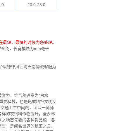
.0
20.0-28.0
在最短，最快的时候为您处理。
 在乎全免，长宽模块为mm毫米
价以德律风征询天南物流客服为
誉为，维吾尔语意为“白水
关重要驿栈，也是龟兹精神文明交
明交通卫生中间的，团队一师师
各样的农饲料作物提升，全乡林
。是之地首先要的各种货品粮、各
盛誉，是闻名世界的疏菜之县。