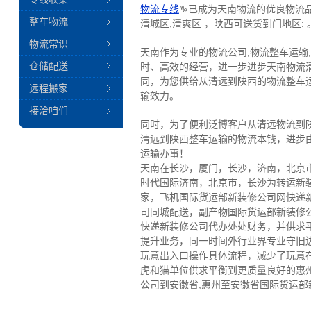
物流专线
♑已成为天南物流的优良物流品
整车物流
清城区,清爽区 ，陕西可送货到门地区: 
物流常识
天南作为专业的物流公司,物流整车运输
仓储配送
时、高效的经营，进一步进步天南物流
同，为您供给从清远到陕西的物流整车
远程搬家
输效力。
接洽咱们
同时，为了便利泛博客户从清远物流到
清远到陕西整车运输的物流本钱，进步
运输办事！
天南在长沙，厦门，长沙，济南，北京
时代国际济南，北京市，长沙为转运新
家，飞机国际货运部新装修公司网快递
司同城配送，副产物国际货运部新装修
快递新装修公司代办处处财务，并供求
提升业务，同一时间外行业界专业守旧
玩意出入口操作具体流程，减少了玩意
虎和猫单位供求平衡到更质量良好的惠
公司到安徽省,惠州至安徽省国际货运