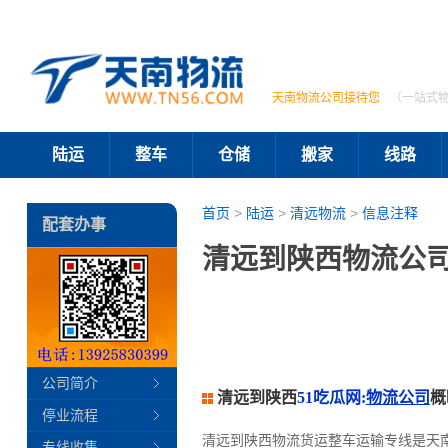
天南物流公司接待您
（一站式
陆运
整车
仓储
搬家
线路
首页
>
陆运
>
清远物流
>
信息注释
配套办事
清远到陕西物流公司
公司简介
清远到陕西
51吃瓜网:
物流公司
概
停业流程
清远到陕西物流货运整车运输专线是天
专线收集