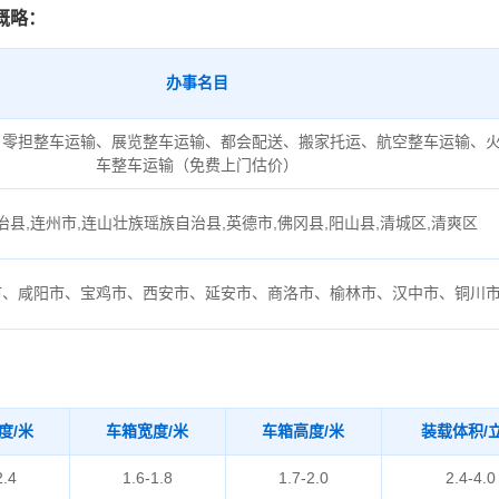
概略：
办事名目
、零担整车运输、展览整车运输、都会配送、搬家托运、航空整车运输、
车整车运输（免费上门估价）
县,连州市,连山壮族瑶族自治县,英德市,佛冈县,阳山县,清城区,清爽区
市、咸阳市、宝鸡市、西安市、延安市、商洛市、榆林市、汉中市、铜川
度/米
车箱宽度/米
车箱高度/米
装载体积/
2.4
1.6-1.8
1.7-2.0
2.4-4.0