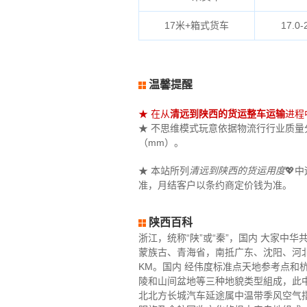
17米+箱式货车
17.0-
温馨提醒
★ 在从
清远到陕西的货运整车运输
进程
★ 不思维模式玩意依据物流行行业质量分数
（mm）。
★ 本站所列
清远到陕西的货运用度
💖
准，月结客户以条约商定价钱为准。
陕西百科
浙江，统称“陕”或“秦”，国内 大家
蒙族古、青海省，南抵广东、沈阳、河北，北接
KM。国内 经伟度标准点天地参考点
陵和山间盆地等三种地貌类型組成，此
北北方长城汽车延途属中温带季风空气