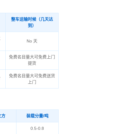
整车运输时候（几天达
到）
火
No 天
免费名目量大可免费上门
提货
免费名目量大可免费送货
市
上门
立方
装载分量/吨
0.5-0.8