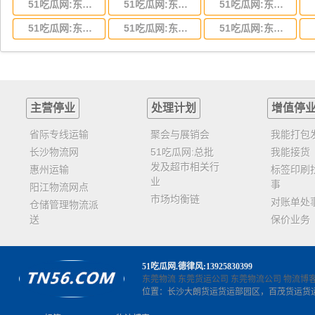
51吃瓜网:东莞到湖北省物流专线,东莞到湖北省物流公司
51吃瓜网:东莞到河南省物流专线,东莞到河南省物流公司
51吃瓜网:东莞到湖南省物流专线,东莞到湖南省物流公司
51吃瓜网:东莞到云南省物流运输,东莞到云南省物流公司
51吃瓜网:东莞到江西省物流专线,东莞到江西省物流公司
51吃瓜网:东莞到安徽省物流专线,东莞到安徽省物流公司
主营停业
处理计划
增值停
省际专线运输
聚会与展销会
我能打包
长沙物流网
51吃瓜网:总批
我能接货
发及超市相关行
惠州运输
标签印刷
业
事
阳江物流网点
市场均衡链
对账单处
仓储管理物流派
送
保价业务
51吃瓜网
.德律风:13925830399
东莞物流
东莞货运公司
东莞物流公司
物流博
位置：长沙大朗货运货运部园区，百茂货运货