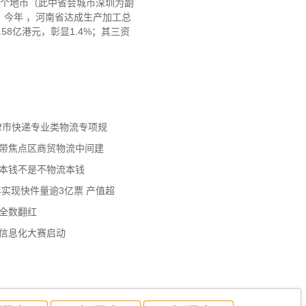
0个地市（此中省会城市深圳为副
 。今年 ，河南省达成生产加工总
.58亿港元，彰显1.4%；其三资
天津市快递专业类物流专项规
济带焦点区商贸物流中间建
流本钱不是不物流本钱
年实现快件量逾3亿票 产值超
数全数翻红
员信息化大赛启动