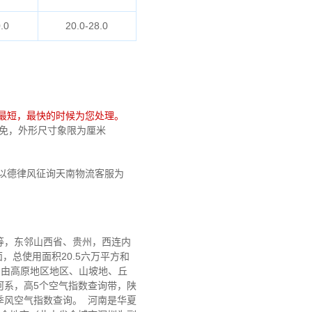
.0
20.0-28.0
最短，最快的时候为您处理。
比较免，外形尺寸象限为厘米
以德律风征询天南物流客服为
中等，东邻山西省、贵州，西连内
前面，总使用面积20.5六万平方和
，由高原地区地区、山坡地、丘
河系，高5个空气指数查询带，陕
季风空气指数查询。 河南是华夏