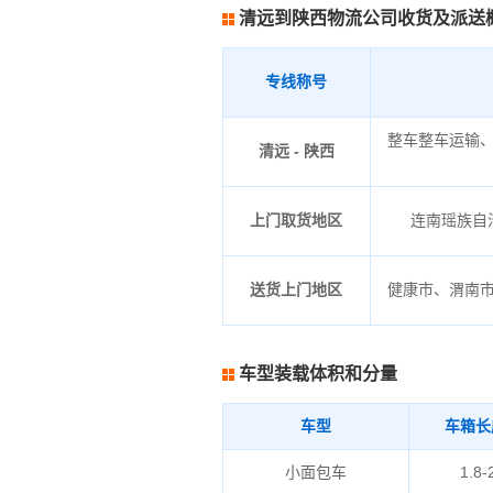
清远到陕西物流公司收货及派送
专线称号
整车整车运输
清远 - 陕西
上门取货地区
连南瑶族自治
送货上门地区
健康市、渭南
车型装载体积和分量
车型
车箱长
小面包车
1.8-