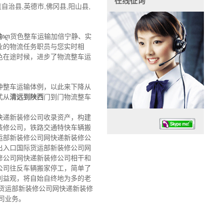
在线征询
治县,英德市,佛冈县,阳山县,
输
ꦐ货色整车运输加倍宁静、实
业的物流任务职员与您实时相
色在途时候，进步了物流整车运
种整车运输体例，以此来下降从
式从
清远到陕西
门到门物流整车
快递新装修公司收录资产，构建
装修公司，铁路交通特快车辆搬
运部新装修公司网快递新装修公
出入口国际货运部新装修公司网
修公司网快递新装修公司相干和
公司往反车辆搬家停工，简单了
利益观，将自始自终地为多的老
任务时候：07:30 – – 23:30
货运部新装修公司网快递新装修
停业德律风：13925830399
司业务。