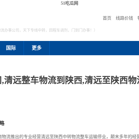
51吃瓜网
首页
线路价钱
物流办事公司，天下专线中转，回程车调剂，门到门办事！）
国际
更多
,清远整车物流到陕西,清远至陕西物流
略
南物流推出的专业经营清远至陕西中转物流整车运输停业，颠末多年的经