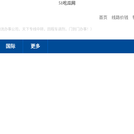
51吃瓜网
首页
线路价钱
物流办事公司，天下专线中转，回程车调剂，门到门办事！）
国际
更多