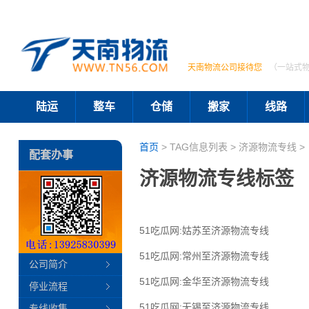
天南物流公司接待您
（一站式
陆运
整车
仓储
搬家
线路
首页
> TAG信息列表 > 济源物流专线 >
配套办事
济源物流专线标签
51吃瓜网:姑苏至济源物流专线
51吃瓜网:常州至济源物流专线
公司简介
51吃瓜网:金华至济源物流专线
停业流程
51吃瓜网:无锡至济源物流专线
专线收集