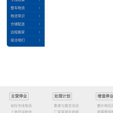
整车物流
物流常识
仓储配送
远程搬家
接洽咱们
主营停业
处理计划
增值停
省际专线电话
集會与展览活动
要价格区
上海货运物流
厂家直销及商城
我需要提