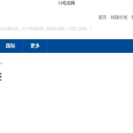
51吃瓜网
首页
线路价钱
物流办事公司，天下专线中转，回程车调剂，门到门办事！）
国际
更多
>
签