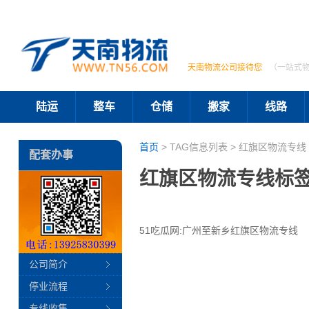
天南物流公司接待您
（一站式
陆运
整车
仓储
搬家
线路
首页
> TAG信息列表 > 红旗区物流专线 
配套办事
红旗区物流专线标
51吃瓜网:广州至新乡红旗区物流专线
公司简介
停业流程
专线收集