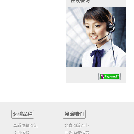
在线征询
运输品种
接洽咱们
任务时候：07:30 – – 23:30
停业德律风：13925830399
本质运输物流
北京物流产业
卡班运送
武汉物流运输