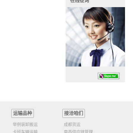
在线征询
运输品种
接洽咱们
任务时候：07:30 – – 23:30
停业德律风：13925830399
举例装卸搬运
成都货运
卡班车辆运输
南昌供应链管理