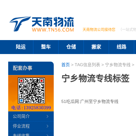
天南物流公司接待您
（一站式
陆运
整车
仓储
搬家
线路
首页
> TAG信息列表 > 宁乡物流专线 >
配套办事
宁乡物流专线标签
51吃瓜网:广州至宁乡物流专线
公司简介
停业流程
专线收集