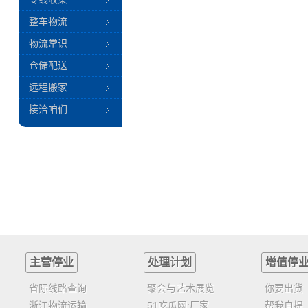
整车物流
物流常识
仓储配送
远程搬家
接洽咱们
主营停业
处理计划
增值停
省际线路查询
聚会与艺术展览
你要出货
浙江物流运输
51吃瓜网:厂家
帮我自提