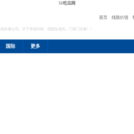
51吃瓜网
首页
线路价钱
物流办事公司，天下专线中转，回程车调剂，门到门办事！）
国际
更多