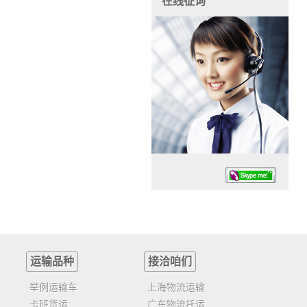
在线征询
运输品种
接洽咱们
任务时候：07:30 – – 23:30
停业德律风：13925830399
举例运输车
上海物流运输
卡班货运
广东物流托运