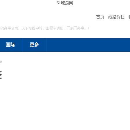
51吃瓜网
首页
线路价钱
物流办事公司，天下专线中转，回程车调剂，门到门办事！）
国际
更多
>
签