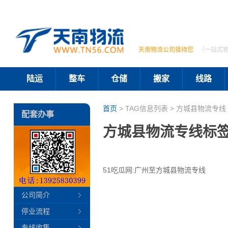
天南物流公司接待您
（一站式
陆运
整车
仓储
搬家
线路
首页
> TAG信息列表 > 方城县物流专线 
配套办事
方城县物流专线标
51吃瓜网:广州至方城县物流专线
公司简介
停业流程
专线收集