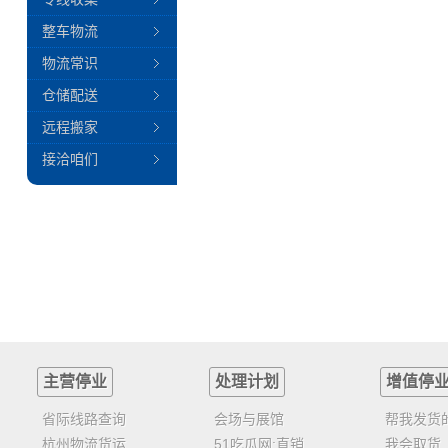
整车物流
物流常识
仓储配送
远程搬家
接洽咱们
主营停业
处理计划
增值停
省际线路查询
会场与展馆
帮我发货
杭州物流货运
51吃瓜网:直销
我会取货