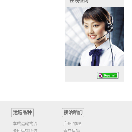
在线征询
运输品种
接洽咱们
任务时候：07:30 – – 23:30
停业德律风：13925830399
本质运输物流
广州 物理
卡班运输物流
青岛运输