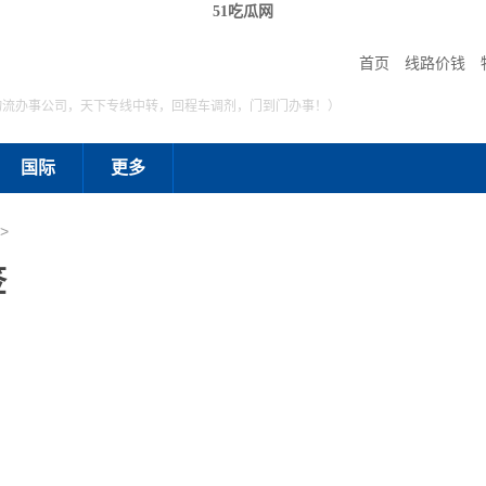
51吃瓜网
首页
线路价钱
物流办事公司，天下专线中转，回程车调剂，门到门办事！）
国际
更多
>
签