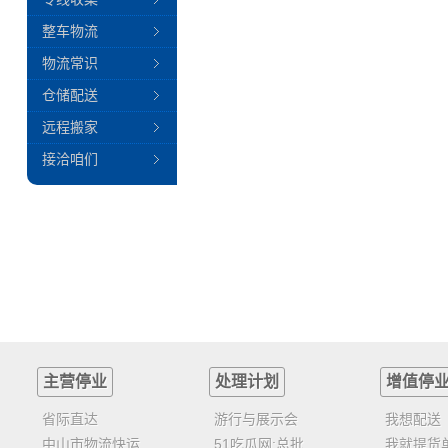
整车物流
物流常识
仓储配送
远程搬家
接洽咱们
主营停业
处理计划
增值停
省际直达
游行与展示会
我想配送
中山市物流快运
51吃瓜网:总批
我就提货