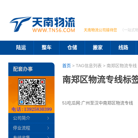
天南物流公司接待您
（一站式
陆运
整车
仓储
搬家
线路
首页
> TAG信息列表 > 南郑区物流专线 
配套办事
南郑区物流专线标
51吃瓜网:广州至汉中南郑区物流专线
公司简介
停业流程
专线收集