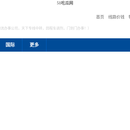
51吃瓜网
首页
线路价钱
物流办事公司，天下专线中转，回程车调剂，门到门办事！）
国际
更多