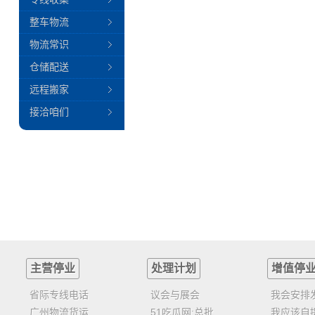
整车物流
物流常识
仓储配送
远程搬家
接洽咱们
主营停业
处理计划
增值停
省际专线电话
议会与展会
我会安排
广州物流货运
51吃瓜网:总批
我应该自