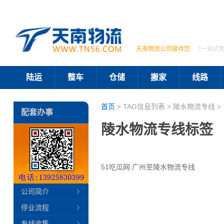
天南物流公司接待您
（一站式
陆运
整车
仓储
搬家
线路
首页
> TAG信息列表 > 陵水物流专线 >
配套办事
陵水物流专线标签
51吃瓜网:广州至陵水物流专线
公司简介
停业流程
专线收集