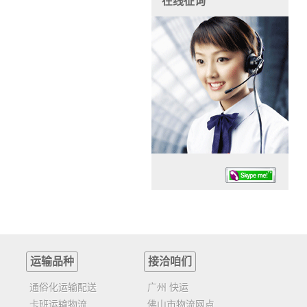
在线征询
运输品种
接洽咱们
任务时候：07:30 – – 23:30
停业德律风：13925830399
通俗化运输配送
广州 快运
卡班运输物流
佛山市物流网点