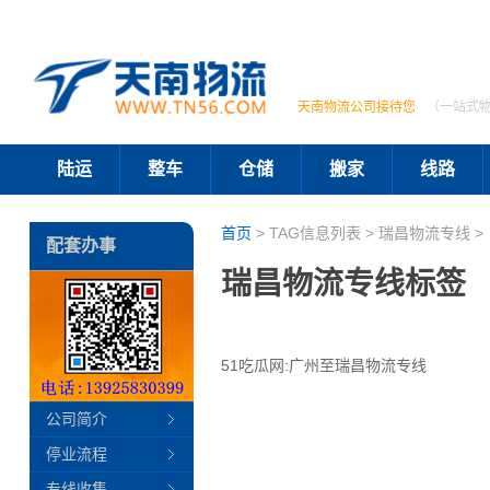
天南物流公司接待您
（一站式
陆运
整车
仓储
搬家
线路
首页
> TAG信息列表 > 瑞昌物流专线 >
配套办事
瑞昌物流专线标签
51吃瓜网:广州至瑞昌物流专线
公司简介
停业流程
专线收集