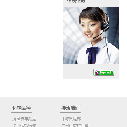
在线征询
运输品种
接洽咱们
任务时候：07:30 – – 23:30
停业德律风：13925830399
浅显装卸搬运
珠海货运部
卡班运输物流
广州供应链管理