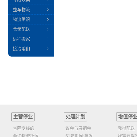
整车物流
物流常识
仓储配送
远程搬家
接洽咱们
主营停业
处理计划
增值停
省际专线的
议会与展销会
我得配送
浙江物流托运
51吃瓜网:批发
我需要提