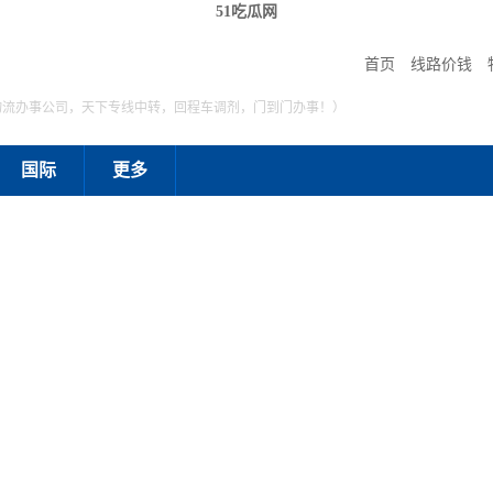
51吃瓜网
首页
线路价钱
物流办事公司，天下专线中转，回程车调剂，门到门办事！）
国际
更多