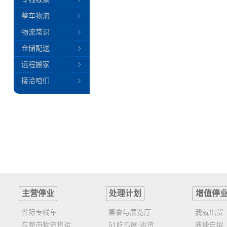
整车物流
物流常识
仓储配送
远程搬家
接洽咱们
主营停业
处理计划
增值停
省际专线车
集會与展览厅
我就出货
东莞市物流货运
51吃瓜网:进货
我能自提