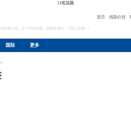
51吃瓜网
首页
线路价钱
物流办事公司，天下专线中转，回程车调剂，门到门办事！）
国际
更多
>
签