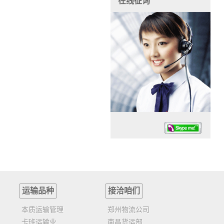
在线征询
运输品种
接洽咱们
任务时候：07:30 – – 23:30
停业德律风：13925830399
本质运输管理
郑州物流公司
卡班运输业
南昌货运部