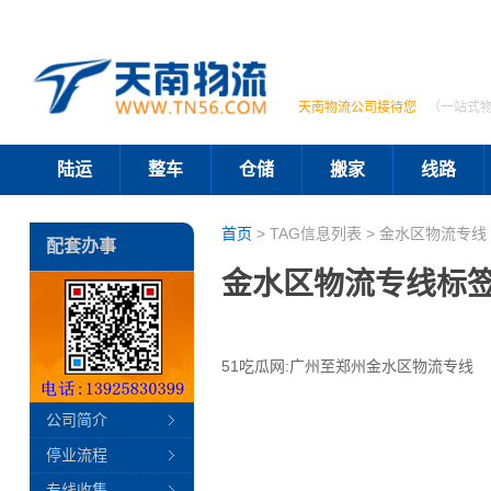
天南物流公司接待您
（一站式
陆运
整车
仓储
搬家
线路
首页
> TAG信息列表 > 金水区物流专线 
配套办事
金水区物流专线标
51吃瓜网:广州至郑州金水区物流专线
公司简介
停业流程
专线收集