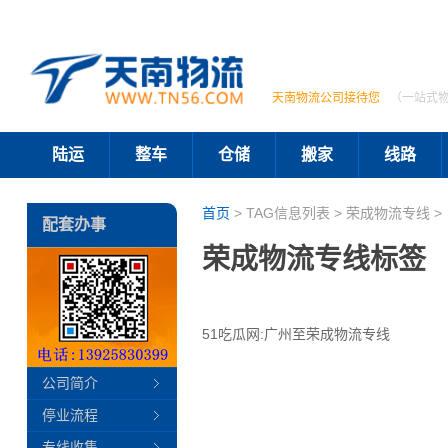
天南物流公司接待您
（一站式
陆运
整车
仓储
搬家
线路
首页
> TAG信息列表 > 荣成物流专线 >
配套办事
荣成物流专线标签
51吃瓜网:广州至荣成物流专线
公司简介
停业流程
专线收集