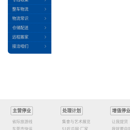
整车物流
物流常识
仓储配送
远程搬家
接洽咱们
主营停业
处理计划
增值停
省际旅游线
集會与艺术展览
让我提货
东莞市快运
51吃瓜网:厂家
我就要自