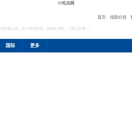
51吃瓜网
首页
线路价钱
物流办事公司，天下专线中转，回程车调剂，门到门办事！）
国际
更多