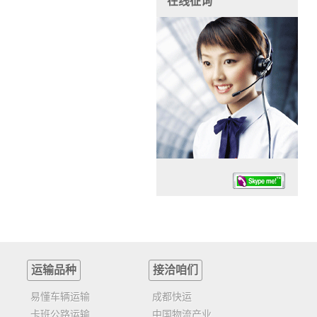
在线征询
运输品种
接洽咱们
任务时候：07:30 – – 23:30
停业德律风：13925830399
易懂车辆运输
成都快运
卡班公路运输
中国物流产业