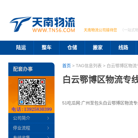
天南物流公司接待您
（一站式
陆运
整车
仓储
搬家
线路
首页
> TAG信息列表 > 白云鄂博区物流
配套办事
白云鄂博区物流专
51吃瓜网:广州至包头白云鄂博区物流专
公司简介
停业流程
专线收集