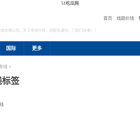
51吃瓜网
首页
线路价钱
物流办事公司，天下专线中转，回程车调剂，门到门办事！）
国际
更多
专线 >
线标签
线