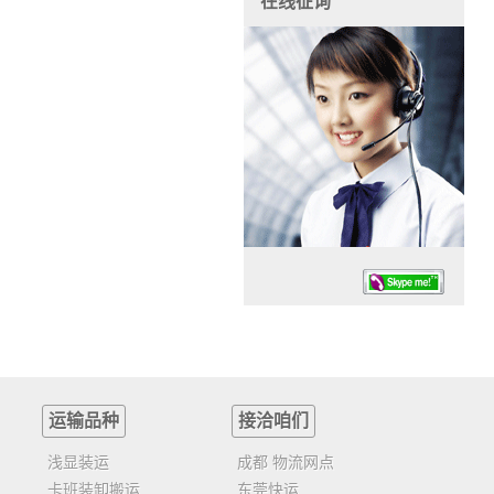
在线征询
运输品种
接洽咱们
任务时候：07:30 – – 23:30
停业德律风：13925830399
浅显装运
成都 物流网点
卡班装卸搬运
东莞快运