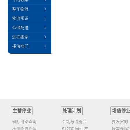
整车物流
物流常识
仓储配送
远程搬家
接洽咱们
主营停业
处理计划
增值停
省际线路查询
会场与博览会
要发货的
杭州物流托运
51吃瓜网:生产
我需要提