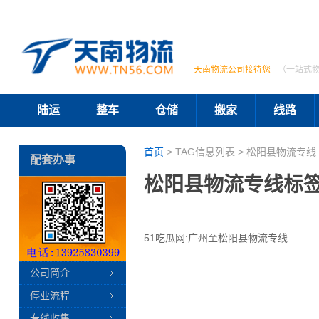
天南物流公司接待您
（一站式
陆运
整车
仓储
搬家
线路
首页
> TAG信息列表 > 松阳县物流专线 
配套办事
松阳县物流专线标
51吃瓜网:广州至松阳县物流专线
公司简介
停业流程
专线收集