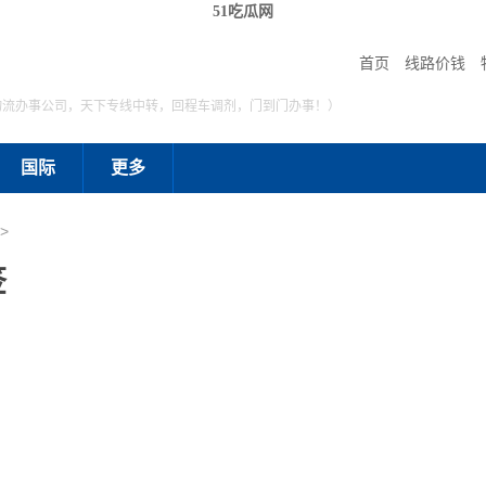
51吃瓜网
首页
线路价钱
物流办事公司，天下专线中转，回程车调剂，门到门办事！）
国际
更多
>
签