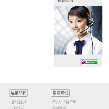
在线征询
运输品种
接洽咱们
任务时候：07:30 – – 23:30
停业德律风：13925830399
通熟运输业
西安供应链管理
卡班输送
四川运输