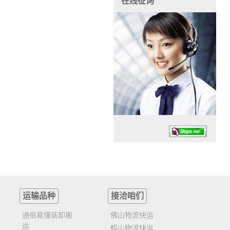
在线征询
运输品种
接洽咱们
任务时候：07:30 – – 23:30
停业德律风：13925830399
通俗易懂装卸搬
佛山物流快运
运
鹤山物流快运