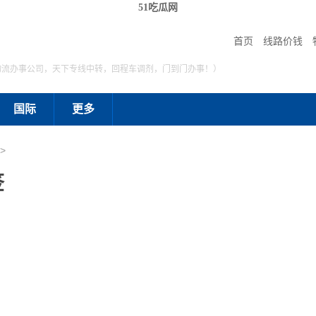
51吃瓜网
首页
线路价钱
物流办事公司，天下专线中转，回程车调剂，门到门办事！）
国际
更多
>
签