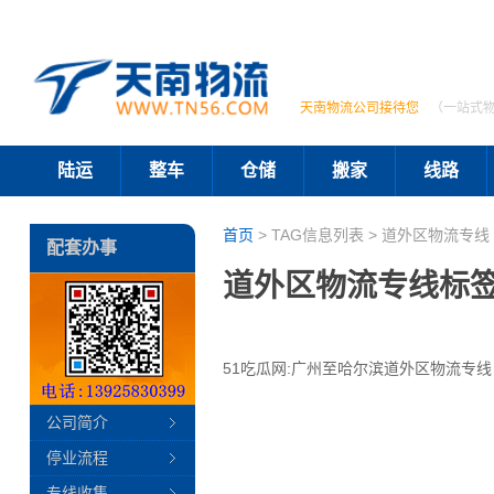
天南物流公司接待您
（一站式
陆运
整车
仓储
搬家
线路
首页
> TAG信息列表 > 道外区物流专线 
配套办事
道外区物流专线标
51吃瓜网:广州至哈尔滨道外区物流专线
公司简介
停业流程
专线收集