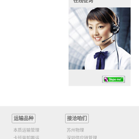
在线征询
运输品种
接洽咱们
任务时候：07:30 – – 23:30
停业德律风：13925830399
本质运输管理
苏州物理
卡班装卸搬运
深圳供应链管理