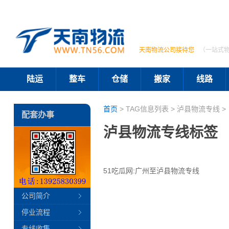
天南物流公司接待您
（一站式
陆运
整车
仓储
搬家
线路
首页
> TAG信息列表 > 泸县物流专线 >
配套办事
泸县物流专线标签
51吃瓜网:广州至泸县物流专线
公司简介
停业流程
专线收集