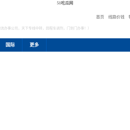
51吃瓜网
首页
线路价钱
物流办事公司，天下专线中转，回程车调剂，门到门办事！）
国际
更多