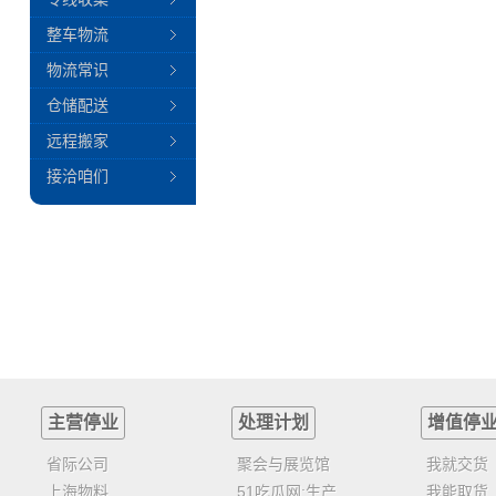
整车物流
物流常识
仓储配送
远程搬家
接洽咱们
主营停业
处理计划
增值停
省际公司
聚会与展览馆
我就交货
上海物料
51吃瓜网:生产
我能取货