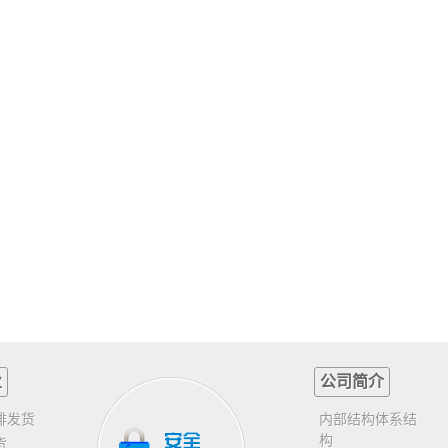
业
公司简介
排发货
内部结构体系结
构
货