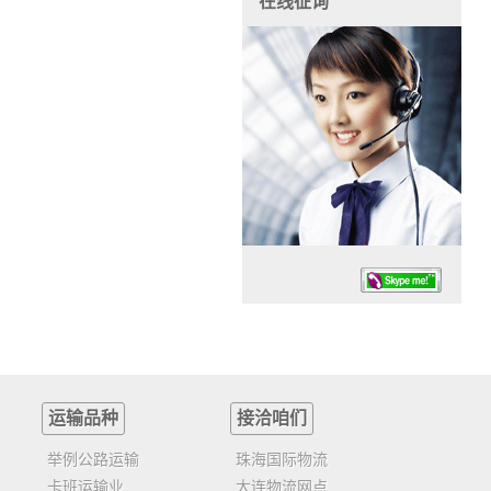
在线征询
运输品种
接洽咱们
任务时候：07:30 – – 23:30
停业德律风：13925830399
举例公路运输
珠海国际物流
卡班运输业
大连物流网点