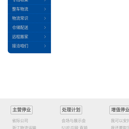
整车物流
物流常识
仓储配送
远程搬家
接洽咱们
主营停业
处理计划
增值停
省际公司
会场与展示会
我可以安
浙江物流运输
51吃瓜网:直销
我还要取