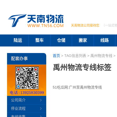
天南物流公司接待您
（一站式
陆运
整车
仓储
搬家
线路
首页
> TAG信息列表 > 禹州物流专线 >
配套办事
禹州物流专线标签
51吃瓜网:广州至禹州物流专线
公司简介
停业流程
专线收集