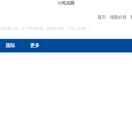
51吃瓜网
首页
线路价钱
物流办事公司，天下专线中转，回程车调剂，门到门办事！）
国际
更多