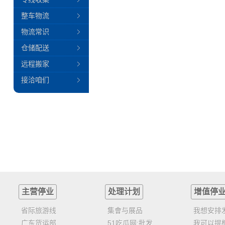
整车物流
物流常识
仓储配送
远程搬家
接洽咱们
主营停业
处理计划
增值停
省际旅游线
集會与展品
我想安排
广东货运部
51吃瓜网:批发
我可以提