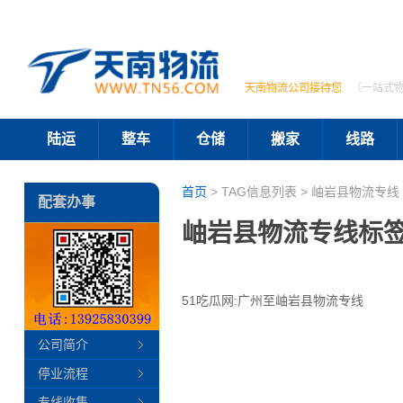
天南物流公司接待您
（一站式
陆运
整车
仓储
搬家
线路
首页
> TAG信息列表 > 岫岩县物流专线 
配套办事
岫岩县物流专线标
51吃瓜网:广州至岫岩县物流专线
公司简介
停业流程
专线收集