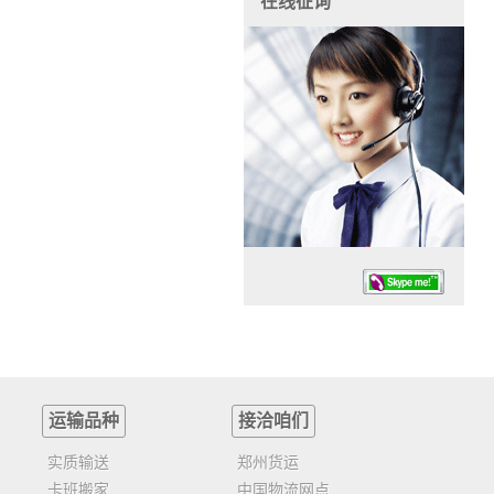
在线征询
运输品种
接洽咱们
任务时候：07:30 – – 23:30
停业德律风：13925830399
实质输送
郑州货运
卡班搬家
中国物流网点