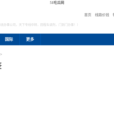
51吃瓜网
首页
线路价钱
物流办事公司，天下专线中转，回程车调剂，门到门办事！）
国际
更多
>
签