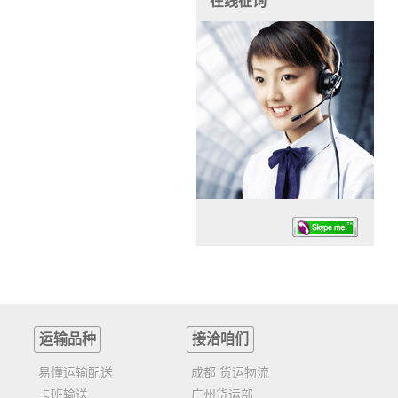
在线征询
运输品种
接洽咱们
任务时候：07:30 – – 23:30
停业德律风：13925830399
易懂运输配送
成都 货运物流
卡班输送
广州货运部