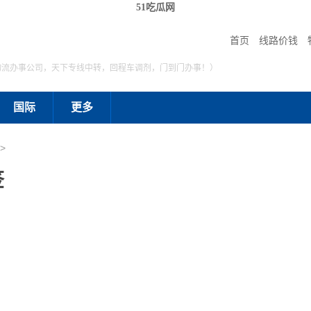
51吃瓜网
首页
线路价钱
物流办事公司，天下专线中转，回程车调剂，门到门办事！）
国际
更多
>
签