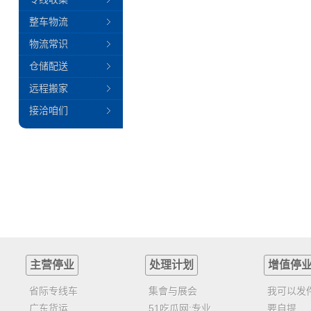
整车物流
物流常识
仓储配送
远程搬家
接洽咱们
主营停业
处理计划
增值停
省际专线车
集會与展会
我可以发
广东货运
51吃瓜网:专业
要自提