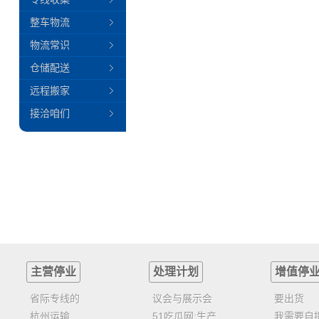
整车物流
物流常识
仓储配送
远程搬家
接洽咱们
主营停业
处理计划
增值停
省际专线的
议会与展示会
要出货
杭州运输
51吃瓜网:生产
我需要自