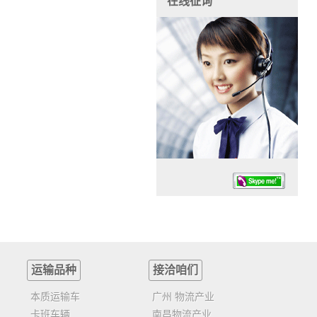
在线征询
运输品种
接洽咱们
任务时候：07:30 – – 23:30
停业德律风：13925830399
本质运输车
广州 物流产业
卡班车辆
南昌物流产业