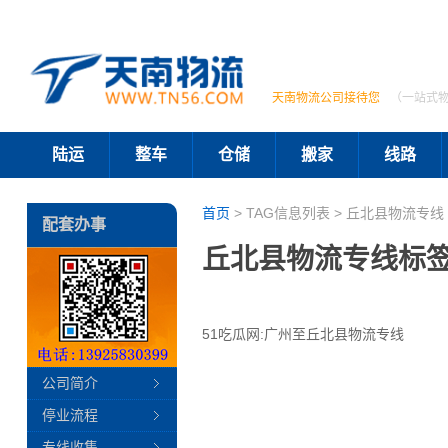
天南物流公司接待您
（一站式
陆运
整车
仓储
搬家
线路
首页
> TAG信息列表 > 丘北县物流专线 
配套办事
丘北县物流专线标
51吃瓜网:广州至丘北县物流专线
公司简介
停业流程
专线收集