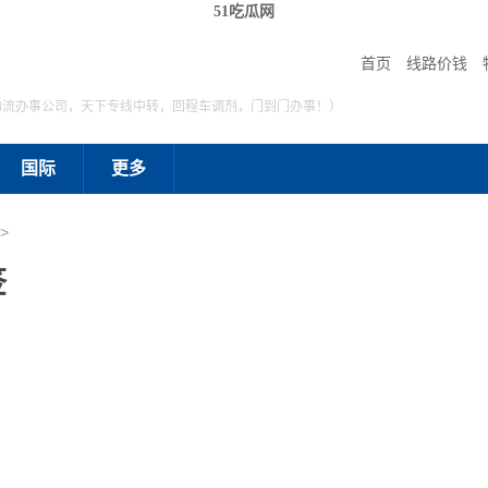
51吃瓜网
首页
线路价钱
物流办事公司，天下专线中转，回程车调剂，门到门办事！）
国际
更多
>
签