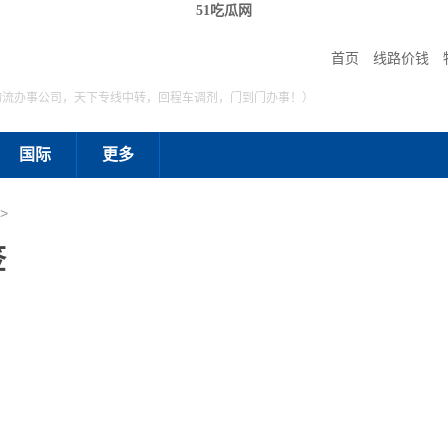
51吃瓜网
首页
线路价钱
物流办事公司，天下专线中转，回程车调剂，门到门办事！）
国际
更多
>
签