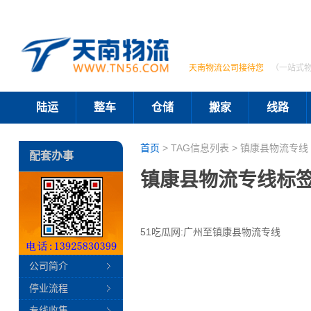
天南物流公司接待您
（一站式
陆运
整车
仓储
搬家
线路
首页
> TAG信息列表 > 镇康县物流专线 
配套办事
镇康县物流专线标
51吃瓜网:广州至镇康县物流专线
公司简介
停业流程
专线收集