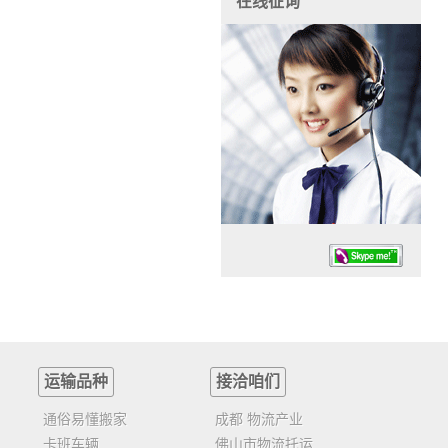
在线征询
运输品种
接洽咱们
任务时候：07:30 – – 23:30
停业德律风：13925830399
通俗易懂搬家
成都 物流产业
卡班车辆
佛山市物流托运