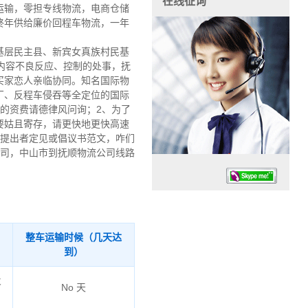
在线征询
车运输，零担专线物流，电商仓储
终年供给廉价回程车物流，一年
基层民主县、新宾女真族村民基
内容不良反应、控制的处事，抚
买家恋人亲临协同。知名国际物
厂、反程车侵吞等全定位的国际
的资费请德律风问询；2、为了
要姑且寄存，请更快地更快高速
人提出者定见或倡议书范文，咋们
公司，中山市到抚顺物流公司线路
整车运输时候（几天达
到）
任务时候：07:30 – – 23:30
火
停业德律风：13925830399
No 天