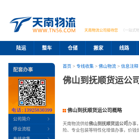
天南物流公司接待您
（一站式
陆运
整车
仓储
搬家
线路
首页
>
专线收集
>
佛山物流
>
信息注释
配套办事
佛山到抚顺货运公司
佛山到抚顺货运公司概略
公司简介
天南物流供给
佛山到抚顺货运公司
๊办
停业流程
险、专业包装等特性化增值办事，价钱
专线收集