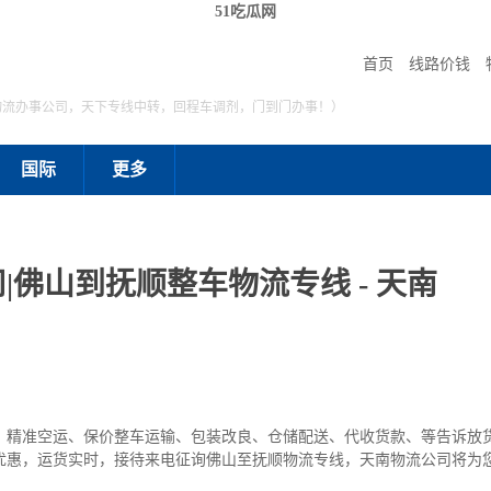
51吃瓜网
首页
线路价钱
物流办事公司，天下专线中转，回程车调剂，门到门办事！）
国际
更多
|佛山到抚顺整车物流专线 - 天南
事，精准空运、保价整车运输、包装改良、仓储配送、代收货款、等告诉放
优惠，运货实时，接待来电征询佛山至抚顺物流专线，天南物流公司将为