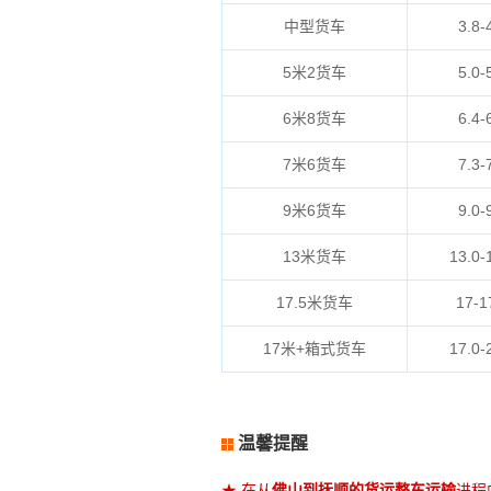
中型货车
3.8-
5米2货车
5.0-
6米8货车
6.4-
7米6货车
7.3-
9米6货车
9.0-
13米货车
13.0-
17.5米货车
17-1
17米+箱式货车
17.0-
温馨提醒
★ 在从
佛山到抚顺的货运整车运输
进程