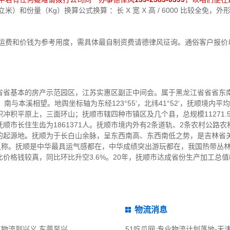
）和份量（Kg）换算公式换算 ：长 X 宽 X 高 / 6000 比较全免，
中运费和价钱为参考用度，需具体最自制资费请德律风征询。通俗客户报价
省省基本的房产示范园区，江苏实惠区副正中间会。属于黑龙江省省省东
南与本溪相望。地舆坐标轴为东经123°55‘，北纬41°52‘，抚顺境内平
冲积平原上，三面环山；抚顺市辖四种市镇区及几个县，总规模11271.
抚顺市长住生齿为1861371人。抚顺市境内外有2条道轨、2条农村公路
的起源地。抚顺为于长白山余脉，呈东西南高、东西南低之势，是吉林省
”之称。抚顺是中华最具运气感都在，中华成绩突出游玩都在，我国热带丛
比价格钱较真，同比环比升空3.6%。20年，抚顺市达成省份生产加工总值8
物流消息
51吃瓜网:东莞到兴义物流公司,东莞整车物流到兴义,东莞至兴义物流专线 - 天南
51吃瓜网:专业物流计划落地-