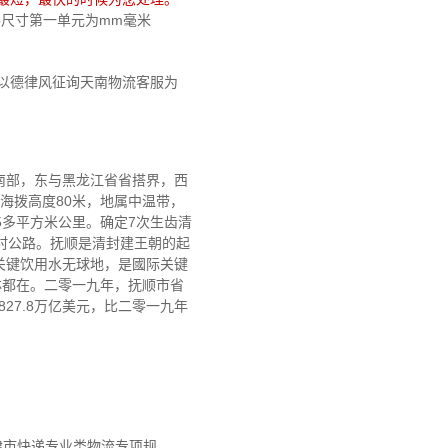
外形尺寸第一单元为mm毫米
以德律风征询天南物流客服为
南部，东与黑龙江省省搭界，西
均海拨高度80米，地属中温带，
5多平方米公里。确定7次生齿清
农村公路。抚顺是清封建王朝的起
关键饮用水无球地，是國际关键
林都在。二零一九年，抚顺市省
27.8万亿美元，比二零一九年
天津市快递专业类物流专项规