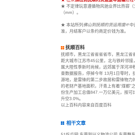
★ 不定律玩意遵循物风驰业界比热容（立米
（mm）。
★ 本站所列
佛山到抚顺的货运用度
🌱
准，月结客户以条约商定价钱为准。
抚顺百科
抚顺市，黑龙江省省省省市，黑龙江省
距大城市江苏市45公里，北与铁岭邻接，
属大陸性季新时尚候，远郊属于浑河冲积
查数据报告，停掉今年 13月1日零时，
源地，是雷锋的第二步故居和雷锋物力
的老财产基地面积，汗青上有着“煤都
份生产加工总值847.一万亿美元，按可
升空3.0%。
以上百科内容来自百度百科
相干文章