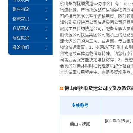
佛山州到抚顺货运
🐟办事名目有：专业
整车物流
物流配送、产物托运整车运输等物流办
可间接节流40%整车运输用度，随时预
物流常识
知名到抚顺快运公司快运集团公司经营
仓储配送
层民主县佳构快运公司，配备专职人员
顺快运公司快运集团公司继承上的线路
远程搬家
流快运公司的为工坊、业务商、专业批
接洽咱们
物流快运做事。1、本网站下列佛山市
货物运载车体运载借喻特殊，请您行李
司售后客服方能决定堆栈寄存；3、要
会真的对待并时时把代理定见统计轻食
查询做事应用程序中，有很多疑难重症
佛山到抚顺货运公司收货及派送
专线称号
整车整车运输
佛山 - 抚顺