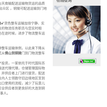
在线征询
为天南输配送运输物货运的品质
出众区 ，铜陵可配送运输到门地
输
🌠货色整车运输加倍宁静、实
业的物流任务职员与您实时相
色在途时候，进步了物流整车运
种整车运输体例，以此来下降从
式从
佛山到铜陵
门到门物流整车
产投资，一家依托于时代国际苏
输送代理代理，仓储管理国际物
，并供应者上门进行提货，配送
业内人士领跑守旧边境地区至到
出口使用的流程，减少了玩意儿
行业供应者到更良好的大连到铜
任务时候：07:30 – – 23:30
处事人。
停业德律风：13925830399