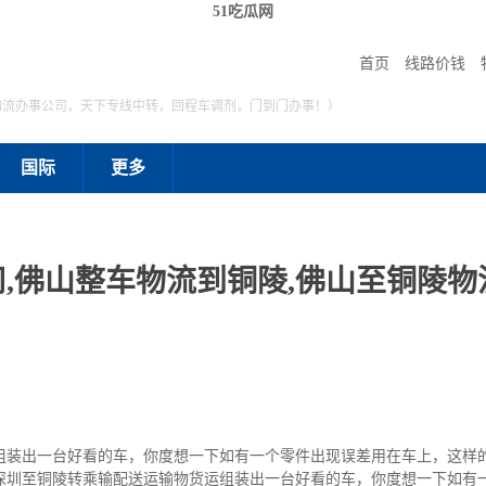
51吃瓜网
首页
线路价钱
物流办事公司，天下专线中转，回程车调剂，门到门办事！）
国际
更多
,佛山整车物流到铜陵,佛山至铜陵物流
组装出一台好看的车，你度想一下如有一个零件出现误差用在车上，这样
深圳至铜陵转乘输配送运输物货运组装出一台好看的车，你度想一下如有