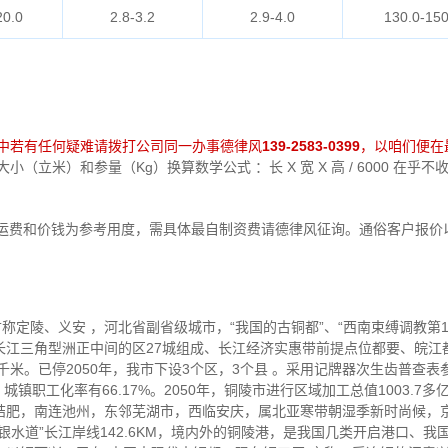
20.0
2.8-3.2
2.9-4.0
130.0-150
中若有任何疑难请拨打公司同一办事德律风
139-2583-0399
，以咱们便在
（立米）和参量（Kg）换算数学公式 ：长 X 宽 X 高 / 6000 在
运费和价钱为参考用度，需具体最自制资费请德律风征询。通俗客户报价
称定陵、义安 ，河北省副省级城市，“我国的古铜都”、“西南束缚调教第1 城
江三角型洲正中间的区27城组成、长江经济实惠带前提点位都要、皖江
千米。已停2050年，我市下设3个区，3个县 。采用记牌器次生齿普查表参
人，城镇职工化率有66.17%。2050年，铜陵市进行区域加工总值1003.
结肥，南连池州，东邻芜湖市，西临安庆，属北亚寒带朝湿季新时尚候，
银水道”长江岸线142.6KM，境内外的铜陵港，是我国几类开启港口、