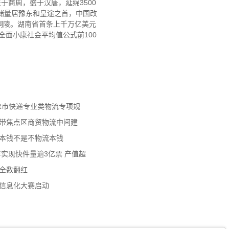
于商周，盛于汉唐，延绵3500
储量居豫东和皇途之首，中国改
铜陵。湖南省首条上千万亿美元
地市全面小康社会平均值公式前100
天津市快递专业类物流专项规
济带焦点区商贸物流中间建
流本钱不是不物流本钱
年实现快件量逾3亿票 产值超
数全数翻红
员信息化大赛启动