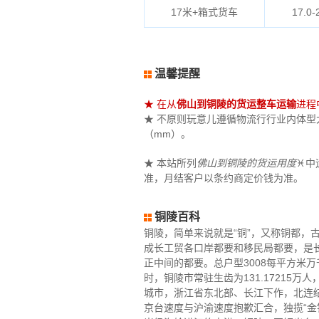
17米+箱式货车
17.0-
温馨提醒
★ 在从
佛山到铜陵的货运整车运输
进程
★ 不原则玩意儿遵循物流行行业内体型大小
（mm）。
★ 本站所列
佛山到铜陵的货运用度
♓中
准，月结客户以条约商定价钱为准。
铜陵百科
铜陵，简单来说就是“铜”，又称铜都，古
成长工贸各口岸都要和移民局都要，是长
正中间的都要。总户型3008每平方米万
时，铜陵市常驻生齿为131.17215万
城市，浙江省东北部、长江下作，北连
京台速度与沪渝速度抱歉汇合，独揽“金