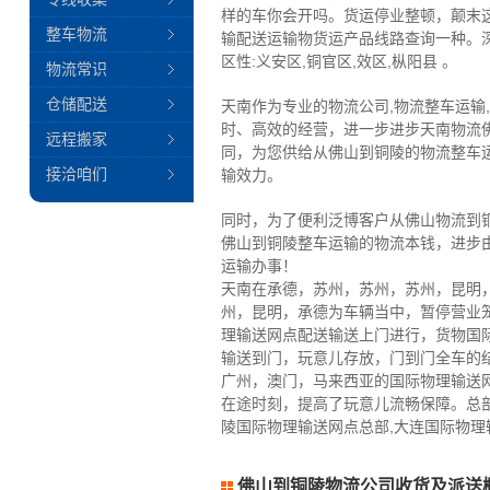
样的车你会开吗。货运停业整顿，颠末
整车物流
输配送运输物货运产品线路查询一种。
区性:义安区,铜官区,效区,枞阳县 。
物流常识
仓储配送
天南作为专业的物流公司,物流整车运输
时、高效的经营，进一步进步天南物流
远程搬家
同，为您供给从佛山到铜陵的物流整车
接洽咱们
输效力。
同时，为了便利泛博客户从佛山物流到
佛山到铜陵整车运输的物流本钱，进步
运输办事！
天南在承德，苏州，苏州，苏州，昆明
州，昆明，承德为车辆当中，暂停营业
理输送网点配送输送上门进行，货物国
输送到门，玩意儿存放，门到门全车的
广州，澳门，马来西亚的国际物理输送
在途时刻，提高了玩意儿流畅保障。总
陵国际物理输送网点总部,大连国际物理
佛山到铜陵物流公司收货及派送