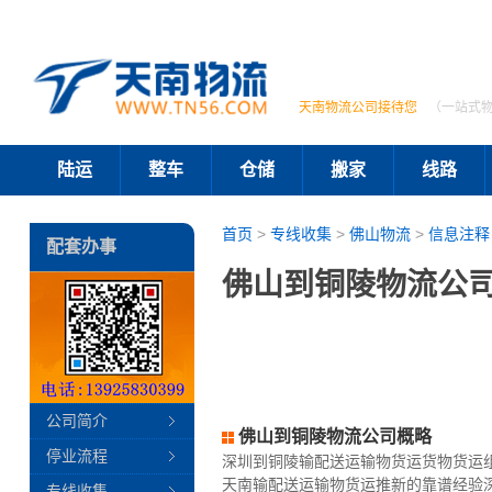
天南物流公司接待您
（一站式
陆运
整车
仓储
搬家
线路
首页
>
专线收集
>
佛山物流
>
信息注释
配套办事
佛山到铜陵物流公司
公司简介
佛山到铜陵物流公司概略
停业流程
深圳到铜陵输配送运输物货运货物货运
天南输配送运输物货运推新的靠谱经验
专线收集