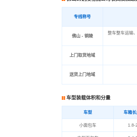
专线称号
整车整车运输
佛山 - 铜陵
上门取货地域
送货上门地域
车型装载体积和分量
车型
车箱长
小面包车
1.8-