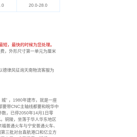
.0
20.0-28.0
最短，最快的时候为您处理。
乎不收费，外形尺寸第一单元为厘米
以德律风征询天南物流客服为
” ，1980年建市，就是一座
都要带CNC主轴线都要和皖华中
数，已停2050年14月1日零
7多亿。铜陵，坐落于华人华东地区
京福普通火车与宁安普通火车、
我国第三批对台直航港口和亿立方