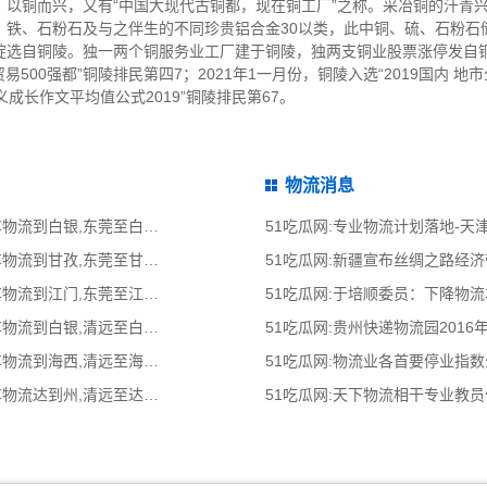
以铜而兴，又有“中国大现代古铜都，现在铜工厂”之称。采冶铜的汗青兴
、铁、石粉石及与之伴生的不同珍贵铝合金30以类，此中铜、硫、石粉石
锭选自铜陵。独一两个铜服务业工厂建于铜陵，独两支铜业股票涨停发自
贸易500强都”铜陵排民第四7；2021年1一月份，铜陵入选“2019国内 
义成长作文平均值公式2019”铜陵排民第67。
物流消息
51吃瓜网:东莞到白银物流公司,东莞整车物流到白银,东莞至白银物流专线 - 天南
51吃瓜网:专业物流计划落地-
51吃瓜网:东莞到甘孜物流公司,东莞整车物流到甘孜,东莞至甘孜物流专线 - 天南
51吃瓜网:新疆宣布丝绸之路经
51吃瓜网:东莞到江门物流公司,东莞整车物流到江门,东莞至江门物流专线 - 天南
51吃瓜网:于培顺委员：下降物
51吃瓜网:清远到白银物流公司,清远整车物流到白银,清远至白银物流专线 - 天南
51吃瓜网:贵州快递物流园2016
51吃瓜网:清远到海西物流公司,清远整车物流到海西,清远至海西物流专线 - 天南
51吃瓜网:物流业各首要停业指
51吃瓜网:清远达到州物流公司,清远整车物流达到州,清远至达州物流专线 - 天南
51吃瓜网:天下物流相干专业教