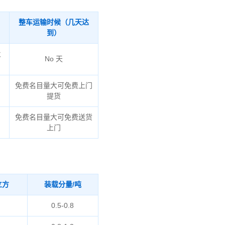
整车运输时候（几天达
到）
火
No 天
免费名目量大可免费上门
提货
免费名目量大可免费送货
上门
立方
装载分量/吨
0.5-0.8