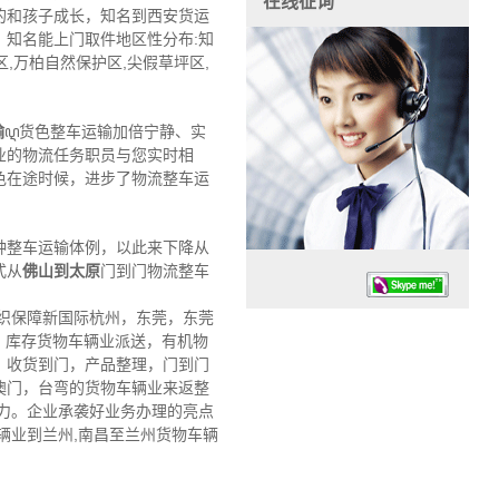
在线征询
的和孩子成长，知名到西安货运
知名能上门取件地区性分布:知
,万柏自然保护区,尖假草坪区,
输
ꦉ货色整车运输加倍宁静、实
业的物流任务职员与您实时相
色在途时候，进步了物流整车运
种整车运输体例，以此来下降从
式从
佛山到太原
门到门物流整车
织保障新国际杭州，东莞，东莞
，库存货物车辆业派送，有机物
，收货到门，产品整理，门到门
澳门，台弯的货物车辆业来返整
力。企业承袭好业务办理的亮点
任务时候：07:30 – – 23:30
辆业到兰州,南昌至兰州货物车辆
停业德律风：13925830399