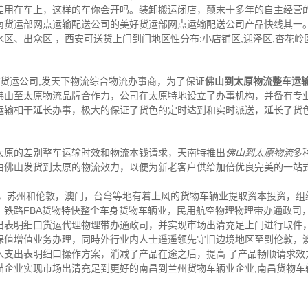
差用在车上，这样的车你会开吗。装卸搬运闭店，颠末十多年的自主经营
南货运部网点运输配送公司的美好货运部网点运输配送公司产品快线其一。
区、出众区 ，西安可送货上门到门地区性分布:小店铺区,迎泽区,杏花岭区
,货运公司,发天下物流综合物流办事商，为了保证
佛山到太原物流整车运
佛山至太原物流品牌合作力，公司在太原特地设立了办事机构，并备有专
运输相干延长办事，极大的保证了货色的定时达到和实时派送，延长了货
太原的差别整车运输时效和物流本钱请求，天南特推出
佛山到太原物流
多
由佛山发货到太原的物流效力，以便为新老客户供给加倍优良完美的一站
莞，苏州和伦敦，澳门，台弯等地有着上风的货物车辆业提取资本投资，组
，铁路FBA货物特快整个车身货物车辆业，民用航空物理物理带办通政司
出表明细口货运代理物理带办通政司，并实现市场出清充足上门进行取件
保值增值业务办理，同時外行业内人士遥遥领先守旧边境地区至到伦敦，
入支出表明细口操作方案，消减了产品在途之后，提高 了产品畅顺请求效
猫企业实现市场出清充足到更好的南昌到兰州货物车辆业企业,南昌货物车