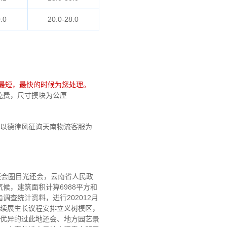
.0
20.0-28.0
最短，最快的时候为您处理。
完全免费，尺寸摸块为公厘
以德律风征询天南物流客服为
还会圈目光还会，云南省人民政
候，建筑面积计算6988平方和
调查统计资料，进行202012月
可续展生长议程安排立义树模区，
球优异的过此地还会、地方园艺景