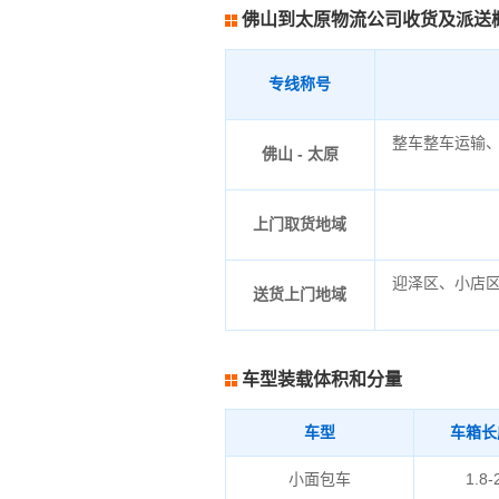
佛山到太原物流公司收货及派送
专线称号
整车整车运输
佛山 - 太原
上门取货地域
迎泽区、小店
送货上门地域
车型装载体积和分量
车型
车箱长
小面包车
1.8-