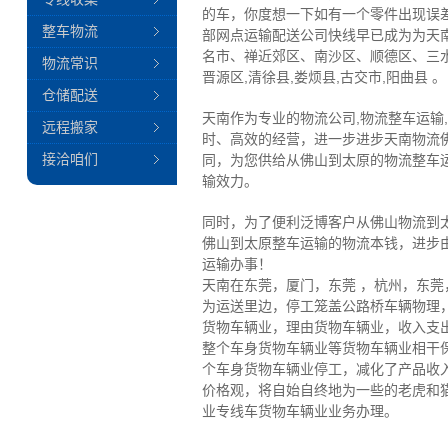
的车，你度想一下如有一个零件出现误
整车物流
部网点运输配送公司快线早已成为为天
名市、禅近郊区、南沙区、顺德区、三水
物流常识
晋源区,清徐县,娄烦县,古交市,阳曲县 。
仓储配送
天南作为专业的物流公司,物流整车运输
远程搬家
时、高效的经营，进一步进步天南物流
接洽咱们
同，为您供给从佛山到太原的物流整车
输效力。
同时，为了便利泛博客户从佛山物流到
佛山到太原整车运输的物流本钱，进步
运输办事！
天南在东莞，厦门，东莞 ，杭州，东
为运送里边，停工笼盖公路桥车辆物理
货物车辆业，理由货物车辆业，收入支
整个车身货物车辆业等货物车辆业相干
个车身货物车辆业停工，减化了产品收
价格观，将自始自终地为一些的老虎和
业专线车货物车辆业业务办理。