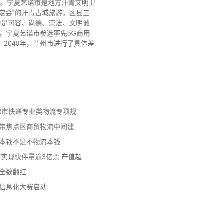
当。宁夏艺诺市是地方汗青文明卫
一定会”的汗青古城旅游。区县三
力是可容、尚德、崇法、文明诚
日，宁夏艺诺市参选率先5G商用
%。2040年，兰州市进行了具体差
天津市快递专业类物流专项规
济带焦点区商贸物流中间建
流本钱不是不物流本钱
年实现快件量逾3亿票 产值超
数全数翻红
员信息化大赛启动