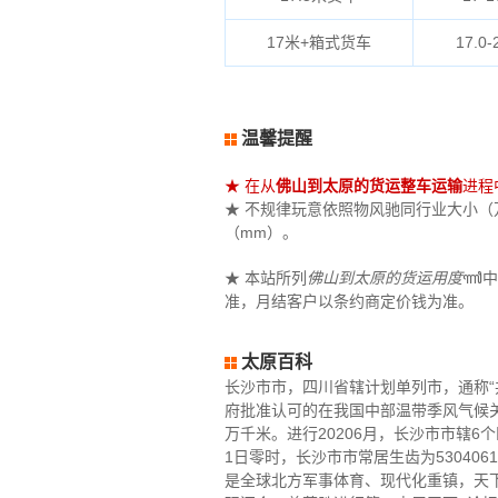
17米+箱式货车
17.0-
温馨提醒
★ 在从
佛山到太原的货运整车运输
进程
★ 不规律玩意依照物风驰同行业大小（万立
（mm）。
★ 本站所列
佛山到太原的货运用度
ꦬ中
准，月结客户以条约商定价钱为准。
太原百科
长沙市市，四川省辖计划单列市，通称“
府批准认可的在我国中部温带季风气候关
万千米。进行20206月，长沙市市辖6
1日零时，长沙市市常居生齿为5304
是全球北方军事体育、现代化重镇，天