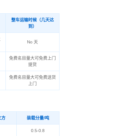
整车运输时候（几天达
到）
火
No 天
免费名目量大可免费上门
提货
、
免费名目量大可免费送货
上门
立方
装载分量/吨
0.5-0.8