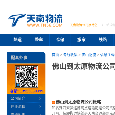
天南物流公司接待您
（一站式
陆运
整车
仓储
搬家
线路
首页
>
专线收集
>
佛山物流
>
信息注释
配套办事
佛山到太原物流公司
公司简介
佛山到太原物流公司概略
停业流程
知名到西安货运部网点运输配送公司货
开吗。装卸搬运快线是天南货运部网点
专线收集