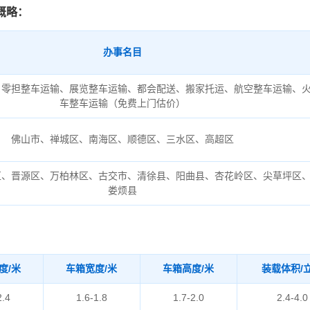
概略：
办事名目
、零担整车运输、展览整车运输、都会配送、搬家托运、航空整车运输、
车整车运输（免费上门估价）
佛山市、禅城区、南海区、顺德区、三水区、高超区
区、晋源区、万柏林区、古交市、清徐县、阳曲县、杏花岭区、尖草坪区
娄烦县
度/米
车箱宽度/米
车箱高度/米
装载体积/
2.4
1.6-1.8
1.7-2.0
2.4-4.0