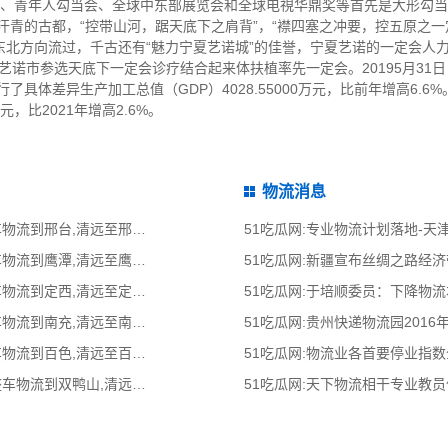
坛、青年人勾当会、全球中东部展览会和全球电視华鼎奖等首先是大形勾
城汗青的古都，“控带山河，踞天底下之肩背”，“襟四塞之冲要，控五原之
东北方向流过，千古还有“魅力宁夏艺诺城”的佳誉，宁夏艺诺的一定会人
夏艺诺市参选天底下一定会诊疗结合起来体扶植率先一定会。20195月31
了具体差异生产加工总值（GDP）4028.55000万元，比前年增高6.6
万元，比2021年增高2.6%。
物流消息
51吃瓜网:清远到邢台物流公司,清远整车物流到邢台,清远至邢台物流专线 - 天南
51吃瓜网:专业物流计划落地-
51吃瓜网:清远到鹰潭物流公司,清远整车物流到鹰潭,清远至鹰潭物流专线 - 天南
51吃瓜网:新疆宣布丝绸之路经
51吃瓜网:清远到定西物流公司,清远整车物流到定西,清远至定西物流专线 - 天南
51吃瓜网:于培顺委员：下降物
51吃瓜网:清远到南充物流公司,清远整车物流到南充,清远至南充物流专线 - 天南
51吃瓜网:贵州快递物流园2016
51吃瓜网:清远到百色物流公司,清远整车物流到百色,清远至百色物流专线 - 天南
51吃瓜网:物流业各首要停业指
51吃瓜网:清远到双鸭山物流公司,清远整车物流到双鸭山,清远至双鸭山物流专线
51吃瓜网:天下物流相干专业教