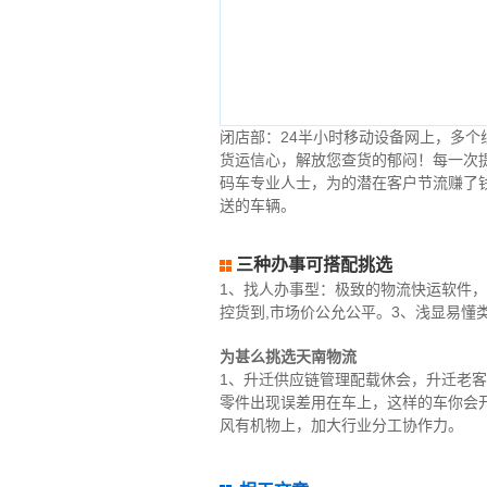
闭店部：24半小时移动设备网上，多个
货运信心，解放您查货的郁闷！每一次
码车专业人士，为的潜在客户节流赚了
送的车辆。
三种办事可搭配挑选
1、找人办事型：极致的物流快运软件，
控货到,市场价公允公平。3、浅显易懂
为甚么挑选天南物流
1、升迁供应链管理配载休会，升迁老
零件出现误差用在车上，这样的车你会
风有机物上，加大行业分工协作力。