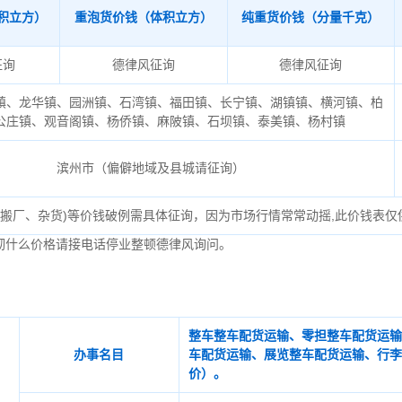
积立方）
重泡货价钱（体积立方）
纯重货价钱（分量千克）
征询
德律风征询
德律风征询
镇、龙华镇、园洲镇、石湾镇、福田镇、长宁镇、湖镇镇、横河镇、柏
公庄镇、观音阁镇、杨侨镇、麻陂镇、石坝镇、泰美镇、杨村镇
滨州市（偏僻地域及县城请征询）
、搬厂、杂货)等价钱破例需具体征询，因为市场行情常常动摇,此价钱表仅
彻什么价格请接电话停业整顿德律风询问。
整车整车配货运输、零担整车配货运输
办事名目
车配货运输、展览整车配货运输、行李
价）。