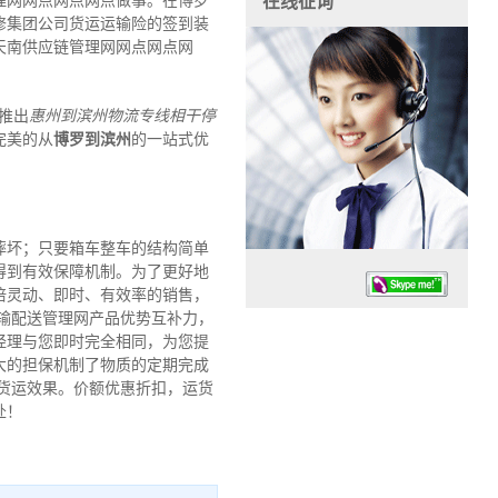
理网网点网点网点做事。在博罗
在线征询
修集团公司货运运输险的签到装
天南供应链管理网网点网点网
推出
惠州到滨州物流专线
相干停
完美的从
博罗到滨州
的一站式优
摔坏；只要箱车整车的结构简单
得到有效保障机制。为了更好地
倍灵动、即时、有效率的销售，
输配送管理网产品优势互补力，
经理与您即时完全相同，为您提
大的担保机制了物质的定期完成
货运效果。价额优惠折扣，运货
赴！
任务时候：07:30 – – 23:30
停业德律风：13925830399