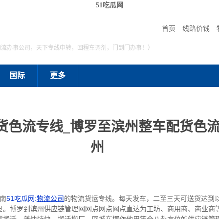
51吃瓜网
首页
线路价钱
物流办事公司，天下专线中转，回程车调剂，门到门办事！）
国际
更多
货色流专线_博罗至滨州整车配货色流
州
南
51吃瓜网:
物流公司
的物流货运专线。每天发车，二至三天可送货达到
县。博罗到滨州供应链管理网网点网点网点直达为工坊、商用商、商业商