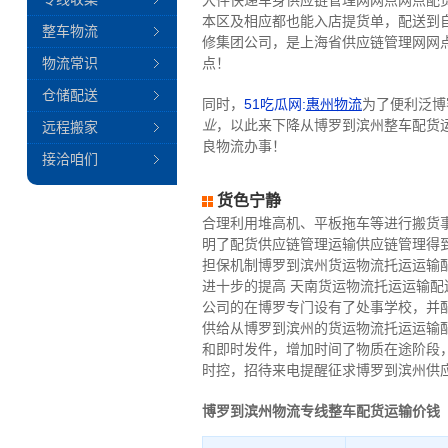
大件快递车身供应链管理网网点网点配
本区及相应都也能入店提货单，配送到
整车物流
修集团公司，是上海省供应链管理网网
物流常识
点！
仓储配送
同时，
51吃瓜网:
惠州物流
为了便利泛博
业
，以此来下降从博罗到滨州整车配货
远程搬家
良物流办事！
接洽咱们
货色宁静
合理利用堆高机、平板拖车等进行搬货
明了配货供应链管理运输供应链管理得
担保机制博罗到滨州货运物流托运运输
进十步的提高 天南货运物流托运运输
公司的在博罗专门设有了处事学校，并
供给从博罗到滨州的货运物流托运运输
和即时发件，增加时间了物质在途阶段
时控，招待来电提醒征求博罗到滨州供
博罗到滨州物流专线整车配货运输价钱