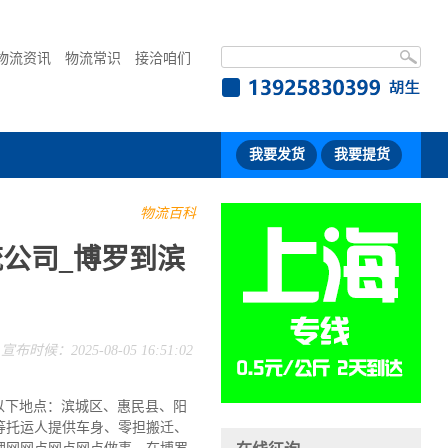
物流资讯
物流常识
接洽咱们
我要发货
我要提货
物流百科
公司_博罗到滨
宣布时候：2025-08-05 16:51:02
以下地点：滨城区、惠民县、阳
等托运人提供车身、零担搬迁、