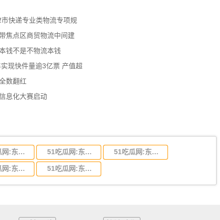
天津市快递专业类物流专项规
济带焦点区商贸物流中间建
流本钱不是不物流本钱
年实现快件量逾3亿票 产值超
数全数翻红
员信息化大赛启动
51吃瓜网:东莞到陕西省物流运输,东莞到陕西省物流公司
51吃瓜网:东莞到贵州省物流运输,东莞到贵州省物流公司
51吃瓜网:东莞到四川省物流专线,东莞到四川省物流公司
51吃瓜网:东莞到福建省物流运输,东莞到福建省物流公司
51吃瓜网:东莞到广西物流专线,东莞到广西物流公司