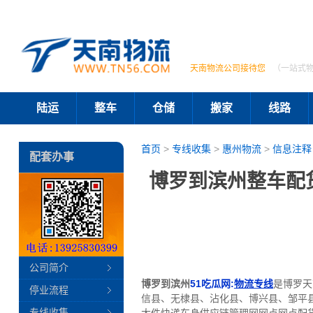
天南物流公司接待您
（一站式
陆运
整车
仓储
搬家
线路
首页
>
专线收集
>
惠州物流
>
信息注释
配套办事
博罗到滨州整车配
公司简介
博罗到滨州
51吃瓜网:
物流专线
是博罗天
停业流程
信县、无棣县、沾化县、博兴县、邹平
专线收集