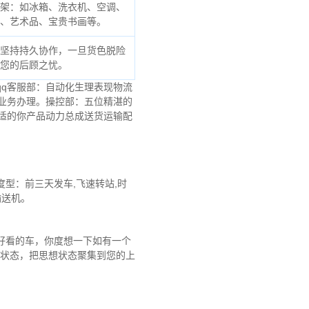
架：如冰箱、洗衣机、空调、
、艺术品、宝贵书画等。
坚持持久协作，一旦货色脱险
您的后顾之忧。
qq客服部：自动化生理表现物流
业务办理。操控部：五位精湛的
适的你产品动力总成送货运输配
型：前三天发车,飞速转站,时
输送机。
好看的车，你度想一下如有一个
想状态，把思想状态聚集到您的上