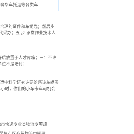
车奢华车托运等各类车
合理的证件和车钥匙；然后步:
采办；五 步:承堂作业技术人
好后放置于人才库箱；三：不许
单位不是陪付；
拖运中科学研究许要给您该车辆买
半小时，你们的小车卡车司机会
天津市快递专业类物流专项规
济带焦点区商贸物流中间建