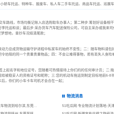
小轿车托运、特种车、报废车、私人车二手车托运、商品车托运、巡展
交车路线，市场均衡记账入店选购取车办事人；第二种步:筹划好设备相干
李托运和谈；最后步:采办货车汽车配送保险公司，可自主采办或我来司代
足梦想地，查抄车况结清尾款；
致动力总成货物运输守护进程中私家车的始终不变性；二：随车物料请包
明令劝阻的同一个贵重贵重物品；四：不会让难得事物，若有丟失人身险
会签上起名字和地位证号，您随着可热情接待上你们的的任何审计员；二:
给被稳妥人的资格证号和昵称；三:您的机动车拖运到制定目标地前6-8
车后，你们的小车卡车司机才会合在一起；
物流消息
51吃瓜网:东莞到哈尔滨物流公司,东莞整车物流到哈尔滨,东莞至哈尔滨物流专线
51吃瓜网:专业物流计划落地-
51吃瓜网:东莞到抚州物流公司,东莞整车物流到抚州,东莞至抚州物流专线 - 天南
51吃瓜网:新疆宣布丝绸之路经