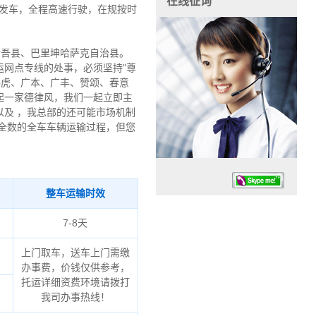
在线征询
向发车，全程高速行驶，在规按时
伊吾县、巴里坤哈萨克自治县。
网点专线的处事，必须坚持"尊
路虎、广本、广丰、赞颂、春意
起一家德律风，我们一起立即主
及 ，我总部的还可能市场机制
全数的全车车辆运输过程，但您
整车运输时效
7-8天
上门取车，送车上门需缴
办事费，价钱仅供参考，
任务时候：07:30 – – 23:30
托运详细资费环境请拨打
停业德律风：13925830399
我司办事热线！