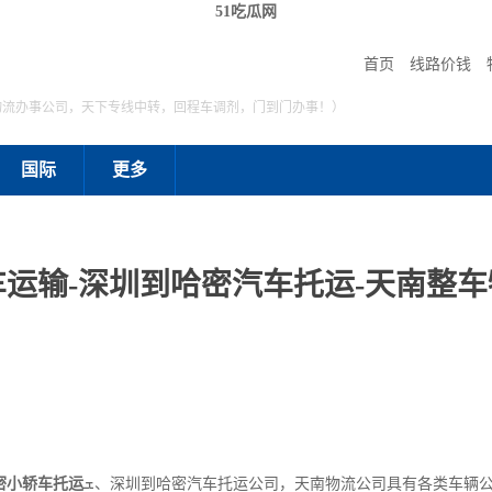
51吃瓜网
首页
线路价钱
物流办事公司，天下专线中转，回程车调剂，门到门办事！）
国际
更多
运输-深圳到哈密汽车托运-天南整车
密小轿车托运
ܫ、深圳到哈密汽车托运公司，天南物流公司具有各类车辆公用笼车、商品车整车运输车