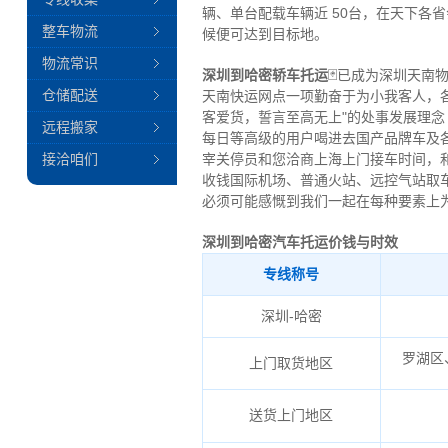
辆、单台配载车辆近 50台，在天下各
整车物流
候便可达到目标地。
物流常识
深圳到哈密轿车托运
🃏已成为深圳天
仓储配送
天南快运网点一项勤奋于为小我客人，
客爱货，誓言至高无上"的处事发展理
远程搬家
每日等高级的用户喝进去国产品牌车及
接洽咱们
宰关停员和您洽商上海上门接车时间，
收钱国际机场、普通火站、远控气站取
必须可能感慨到我们一起在每种要素上
深圳到哈密汽车托运价钱与时效
专线称号
深圳-哈密
罗湖区
上门取货地区
送货上门地区