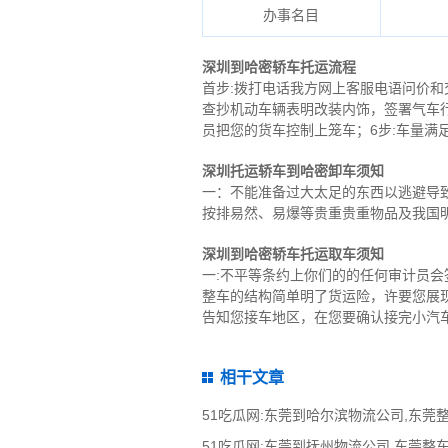
办事名目
深圳到哈密轿车托运流程
首步:拨打电话我方网上客服电语问价和
查抄机动车辆表明改装内饰，签署气车行
员把您的货车控制上笼车；6步:车量满
深圳托运轿车到哈密卸车须知
一：不能准备过大太足的东西以逃避导
按排易然、易爆等贵重贵重物品及我国
深圳到哈密轿车托运取车须知
一:不平等条约上你们的的任何审计员
整车的结构简单明了货运险，许要您展现
告知您接车地区，在您要确认接完小汽
相干文章