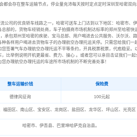
省会都会存在整车运输节点，停业量充沛每天按时定点定时深圳至哈密双
南物流公司的优良轿车线路之一，哈密可送车上门达到以下地区：哈密市、
各总部的，货物车经销处商，车子拍摄商市场机制达标率的郑州至哈密快运
念 ，承包郑州至哈密的疾驶、宝马总部、用户喝进去公共服务、沃尔沃、
各种各样用户喝进去货物车子的办理航空办理托运关停。只需您给我们一
和您签署气车办理航空办理托运不平等条约，开具税票税票，代庖稳妥。以
车，比举例说明开机更最省、费力、操心 。或者您可以亲目击证我们一起
为您办理航空办理托运的车途所市场机制的不断完善处事！
整车运输价钱
保险费
德律风征询
100元起
、福田区、南山区、宝安区、龙岗区、盐田区、龙华区、坪山区、光亮区
哈密市、伊吾县、巴里坤哈萨克自治县。