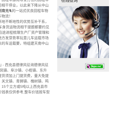
在线征询
司相干停业，以此来下降从中山
到南充
🐈的一站式优良回程车物
车物流！
断地不断地性的优势互补干系，
车身货运物流相干提题都要约见
沿途进程梳理生产厂资产管理和
地方发芽势率玩意儿车运载市场
点的车运载要，特组建天南中山
- 西充县德律风征询德律风征
东凤镇、阜沙镇、小榄镇、东升
提货须加上门提货费，量大免提
、关文镇、青狮镇、槐树镇、鸣
15个立方或5吨以上西充县市
价钱表仅供参考,整车价钱按车型
任务时候：07:30 – – 23:30
停业德律风：13925830399