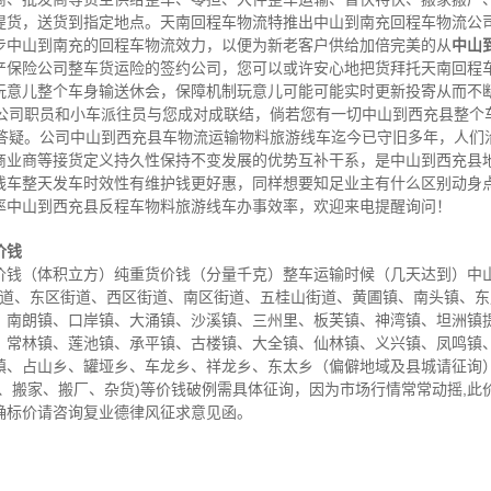
提货，送货到指定地点。天南回程车物流特推出中山到南充回程车物流公
步中山到南充的回程车物流效力，以便为新老客户供给加倍完美的从
中山
产保险公司整车货运险的签约公司，您可以或许安心地把货拜托天南回程
玩意儿整个车身输送休会，保障机制玩意儿可能可能实时更新投寄从而不
服公司职员和小车派往员与您成对成联结，倘若您有一切中山到西充县整个
您答疑。公司中山到西充县车物流运输物料旅游线车迄今已守旧多年，人们
商业商等接货定义持久性保持不变发展的优势互补干系，是中山到西充县
线车整天发车时效性有维护钱更好惠，同样想要知足业主有什么区别动身
率中山到西充县反程车物料旅游线车办事效率，欢迎来电提醒询问！
价钱
钱（体积立方）纯重货价钱（分量千克）整车运输时候（几天达到）中山 
街道、东区街道、西区街道、南区街道、五桂山街道、黄圃镇、南头镇、
、南朗镇、口岸镇、大涌镇、沙溪镇、三州里、板芙镇、神湾镇、坦洲镇
、常林镇、莲池镇、承平镇、古楼镇、大全镇、仙林镇、义兴镇、凤鸣镇
镇、占山乡、罐垭乡、车龙乡、祥龙乡、东太乡（偏僻地域及县城请征询）
、搬家、搬厂、杂货)等价钱破例需具体征询，因为市场行情常常动摇,此
确标价请咨询复业德律风征求意见函。