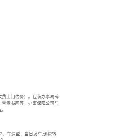
收费上门估价）。包装办事易碎
、宝贵书画等。办事保障公司与
忧。
2、车速型：当日发车,迅速转