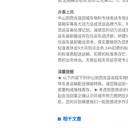
站,定期确认收货,标价公允秉公。3、实
办事上风
中山到西充县回城车物料专线电话专用出
装箱车等各大动力总成货运品牌汽车，
货运妥善处理记划，减退您的动力总成
返车装卸搬运存在往返车调济部，矫捷
往返车装卸搬运资本，真实要做到为您
标准表休会9大共同点业务:24h扣费
的标准表配送运输、扣费的标准表存贮
质的业务休会。天南反程车货运非常专
温馨提醒
★ 以下内容下列中山到西充县返程车
体车身运输配送借喻特殊，请您拖运前
若要构成堆栈寄存。★ 考虑到思想进
起会当回事正确认识并城市热力图把应
赴，您的对劲稀便我们一起思想进步作文
相干文章