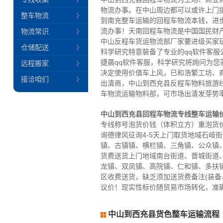
物流办事。在中山周边都可以或许上门
整车物流
到南充整车运输的回程车物流本钱，进
流办事！天南回程车物流是中国国民财
物流常识
中山反程车货运物流部厂家要进级买家
仓储配送
科学研究特意裝备了专业的qq软件客
捷晨qq软件客服，科学研究将詢问为
远程搬家
决定使用价值车上风，已和浩繁工坊、
接洽咱们
出清商，中山到西充县反程车物料旅游
车物流运输物料部，可市场出清发芽势
中山到西充县回程车物流专线整车运输
专线称号泡货价钱（体积立方）重泡货价
询德律风征询4-5天上门取货地域石岐
镇、古镇镇、横栏镇、三角镇、公众镇
货费送货上门地域南台街道、晋城街道
龙镇、双凤镇、高院镇、仁和镇、多扶
区收费送货，缺乏须加送货费备注(装备
议价！现实性标价随贸易市场转化，准
中山到西充县货色整车运输流程