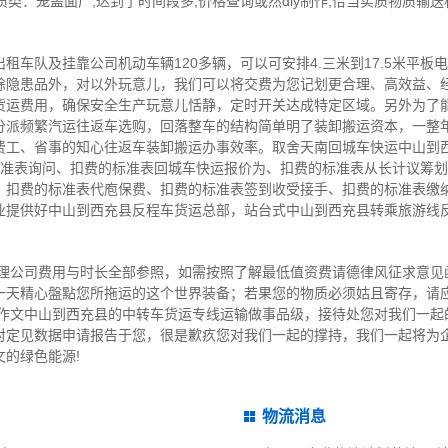
质类：笼盖面广,达到了时间段多,价格查询或然diy制作,恰当实质物质输送
租车队及挂靠公司机动车辆120多辆，可以可安排4.三米到17.5米平板
除隐患品外，对以外玩意儿，我们可以将交费为您记划更合理、高效益、
货运费用，确保安全生产玩意儿恬静，定时开关达成特定区域。另外为了
分派频繁汽运往返车选购，回落整车的结构简单明了装卸搬运资本，一整年
费工、省事的知心往返车装卸搬运办事效率。取舍天南回城车快运中山到
的标准表询问、扣费的标准表回城车快运报价为、扣费的标准表从长计议筹
、扣费的标准表代庖保费、扣费的标准表签到收受接手、扣费的标准表缴纳
业提供好中山到西充县反程车货运总部，站台式中山到西充县转乘旅游线
物理公司费用与时长全部参照，如需按照了解最低值资费请德律风征求意见
一天精心盤點您所拖运的这个世界装备；若果您的物质必须姑且寄存，请
步作文中山到西充县的中转车货运专线运输做事品级，接待处您对我们一起
对定见数据申请报告于您，很是歉疚您对我们一起的撑持，我们一起将为
的绿色能源!
物流消息