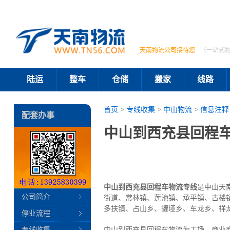
天南物流公司接待您
（一站式
陆运
整车
仓储
搬家
线路
首页
>
专线收集
>
中山物流
>
信息注释
配套办事
中山到西充县回程车
中山到西充县回程车物流专线
是中山天
公司简介
街道、常林镇、莲池镇、承平镇、古楼
多扶镇、占山乡、罐垭乡、车龙乡、祥
停业流程
专线收集
中山到西充县回程车物流为工场、商业