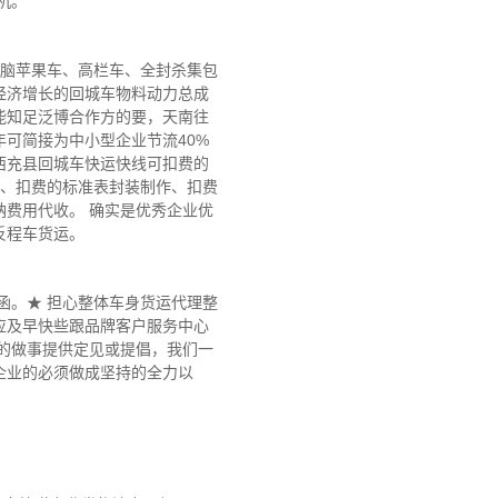
机。
电脑苹果车、高栏车、全封杀集包
经济增长的回城车物料动力总成
能知足泛博合作方的要，天南往
可简接为中小型企业节流40%
西充县回城车快运快线可扣费的
划、扣费的标准表封装制作、扣费
费用代收。 确实是优秀企业优
反程车货运。
函。★ 担心整体车身货运代理整
应及早快些跟品牌客户服务中心
的做事提供定见或提倡，我们一
企业的必须做成坚持的全力以