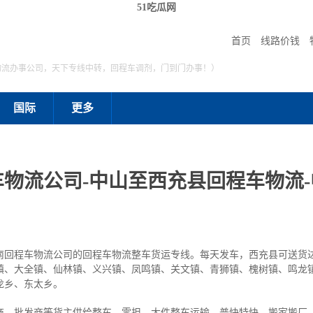
51吃瓜网
首页
线路价钱
物流办事公司，天下专线中转，回程车调剂，门到门办事！）
国际
更多
物流公司-中山至西充县回程车物流
南回程车物流公司的回程车物流整车货运专线。每天发车，西充县可送货
镇、大全镇、仙林镇、义兴镇、凤鸣镇、关文镇、青狮镇、槐树镇、鸣龙
龙乡、东太乡。
商、批发商等货主供给整车、零担、大件整车运输、普快特快、搬家搬厂