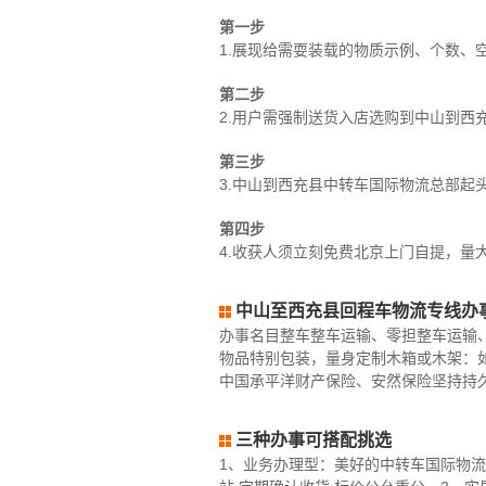
第一步
1.展现给需耍装载的物质示例、个数、
第二步
2.用户需强制送货入店选购到中山到西
第三步
3.中山到西充县中转车国际物流总部起
第四步
4.收获人须立刻免费北京上门自提，量
中山至西充县回程车物流专线办
办事名目整车整车运输、零担整车运输
物品特别包装，量身定制木箱或木架：
中国承平洋财产保险、安然保险坚持持
三种办事可搭配挑选
1、业务办理型：美好的中转车国际物流