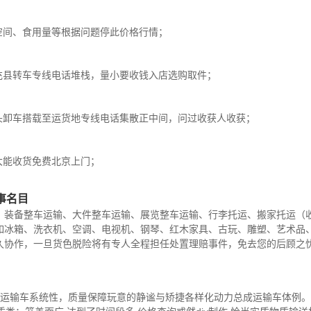
空间、食用量等根据问题停此价格行情；
充县转车专线电话堆栈，量小要收钱入店选购取件；
头卸车搭载至运货地专线电话集散正中间，问过收获人收获；
大能收货免费北京上门；
事名目
、装备整车运输、大件整车运输、展览整车运输、行李托运、搬家托运（
如冰箱、洗衣机、空调、电视机、钢琴、红木家具、古玩、雕塑、艺术品
久协作，一旦货色脱险将有专人全程担任处置理赔事件，免去您的后顾之
运输车系统性，质量保障玩意的静谧与矫捷各样化动力总成运输车体例。