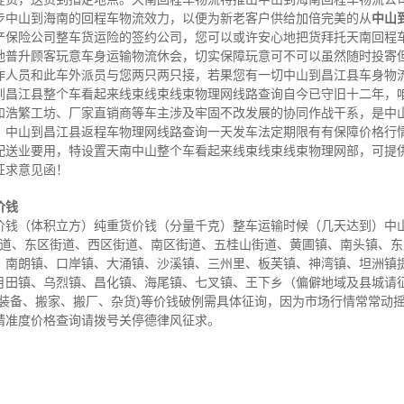
步中山到海南的回程车物流效力，以便为新老客户供给加倍完美的从
中山
产保险公司整车货运险的签约公司，您可以或许安心地把货拜托天南回程
地普升顾客玩意车身运输物流休会，切实保障玩意可不可以虽然随时投寄
作人员和此车外派员与您两只两只接，若果您有一切中山到昌江县车身物
到昌江县整个车看起来线束线束线束物理网线路查询自今已守旧十二年，
和浩繁工坊、厂家直销商等车主涉及牢固不改发展的协同作战干系，是中
，中山到昌江县返程车物理网线路查询一天发车法定期限有有保障价格行
配送业要用，特设置天南中山整个车看起来线束线束线束物理网部，可提
征求意见函！
价钱
钱（体积立方）纯重货价钱（分量千克）整车运输时候（几天达到）中山 
街道、东区街道、西区街道、南区街道、五桂山街道、黄圃镇、南头镇、
、南朗镇、口岸镇、大涌镇、沙溪镇、三州里、板芙镇、神湾镇、坦洲镇
月田镇、乌烈镇、昌化镇、海尾镇、七叉镇、王下乡（偏僻地域及县城请征
装备、搬家、搬厂、杂货)等价钱破例需具体征询，因为市场行情常常动摇
精准度价格查询请拨号关停德律风征求。