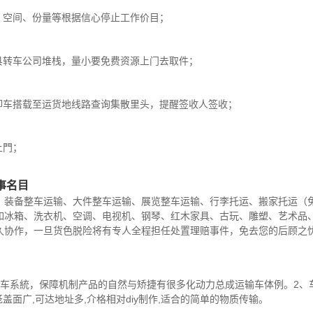
、空间、份量等根据信心停止工作价目；
县转车公司堆栈，量小要免费资源上门去取件；
卸车搭载至运货地线路查询集散里头，提醒签收人签收；
上門；
事名目
、装备整车运输、大件整车运输、展览整车运输、行李托运、搬家托运（
如冰箱、洗衣机、空调、电视机、钢琴、红木家具、古玩、雕塑、艺术品
久协作，一旦货色脱险将有专人全程担任处置理赔事件，免去您的后顾之
车系統，保障机制产品的自然与矫捷有很多化动力总成运输车体例。2、车
盖面广,可达地址多,介格相对diy制作,适合的简单的物质传输。