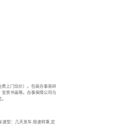
免费上门估价）。包装办事易碎
、宝贵书画等。办事保障公司与
忧。
速型：几天发车,极速转乘,定