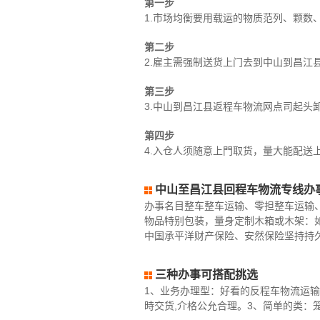
第一步
1.市场均衡要用载运的物质范列、颗数
第二步
2.雇主需强制送货上门去到中山到昌江
第三步
3.中山到昌江县返程车物流网点司起头
第四步
4.入仓人须随意上門取货，量大能配送
中山至昌江县回程车物流专线办
办事名目整车整车运输、零担整车运输
物品特别包装，量身定制木箱或木架：
中国承平洋财产保险、安然保险坚持持
三种办事可搭配挑选
1、业务办理型：好看的反程车物流运输
時交货,介格公允合理。3、简单的类：笼