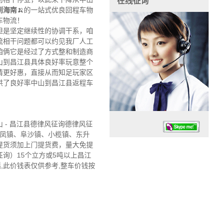
在线征询
到海南
🍌的一站式优良回程车物
车物流！
但是坚定继续性的协调干系，咱
流相干问题都可以约见我厂人工
咱俩它是经过了方式整和制造商
山到昌江县具体良好率玩意整个
情更好惠，直接从而知足玩家区
供了良好率中山到昌江县返程车
- 昌江县德律风征询德律风征
东凤镇、阜沙镇、小榄镇、东升
提货须加上门提货费，量大免提
询）15个立方或5吨以上昌江
,此价钱表仅供参考,整车价钱按
任务时候：07:30 – – 23:30
停业德律风：13925830399