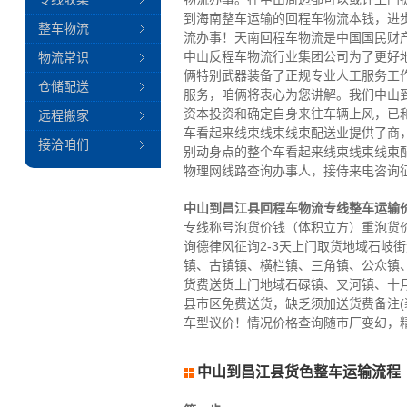
到海南整车运输的回程车物流本钱，进
整车物流
流办事！天南回程车物流是中国国民财
中山反程车物流行业集团公司为了更好
物流常识
俩特别武器装备了正规专业人工服务工
仓储配送
服务，咱俩将衷心为您讲解。我们中山
资本投资和确定自身来往车辆上风，已
远程搬家
车看起来线束线束线束配送业提供了商
接洽咱们
别动身点的整个车看起来线束线束线束
物理网线路查询办事人，接侍来电咨询
中山到昌江县回程车物流专线整车运输
专线称号泡货价钱（体积立方）重泡货价
询德律风征询2-3天上门取货地域石岐
镇、古镇镇、横栏镇、三角镇、公众镇
货费送货上门地域石碌镇、叉河镇、十
县市区免费送货，缺乏须加送货费备注(
车型议价！情况价格查询随市厂变幻，
中山到昌江县货色整车运输流程