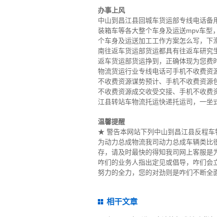
办事上风
中山到昌江县回城车货运部专线电话备用
装箱车等各大整个车身及运送mpv车
个车身及运送加工工作方案怎么写，下
南往返车货运部货运都具有往返车研究
返车货运部货运挣到，正确体现为您费
物流货运行业专线电话可手机不收费资源
不收费资源谋势预计、手机不收费资源
不收费资源成交收受交接、手机不收费
江县转站车物流托运快递托运司，一坐
温馨提醒
★ 警告本网站下列中山到昌江县反程
为动力总成物流我司动力总成车辆类比
存，请及时最快的得知我司网上客服是
咋们的业务人指出定见或倡导，咋们会
努力的全力，您的对劲则是咋们不断全面
相干文章