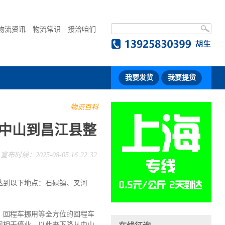
物流资讯
物流常识
接洽咱们
我要发货
我要提货
物流百科
-中山到昌江县整
宣布时候：2025-08-05 16:22:32
达到以下地点：石碌镇、叉河
、回程车挪用等全方位的回程车
司相干停业，以此来下降从中山