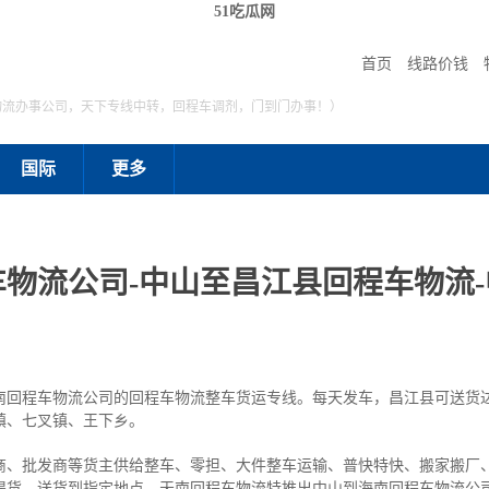
51吃瓜网
首页
线路价钱
物流办事公司，天下专线中转，回程车调剂，门到门办事！）
国际
更多
物流公司-中山至昌江县回程车物流
南回程车物流公司的回程车物流整车货运专线。每天发车，昌江县可送货
镇、七叉镇、王下乡。
商、批发商等货主供给整车、零担、大件整车运输、普快特快、搬家搬厂
提货，送货到指定地点。天南回程车物流特推出中山到海南回程车物流公