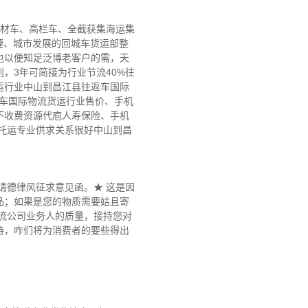
板材车、高栏车、全截获集海运集
捷、城市发展的回城车货运部整
也以便知足泛博老客户的需，天
，3年可简接为行业节流40%往
运行业中山到昌江县往返车国际
返车国际物流货运行业售价、手机
不收费资源代庖人寿保险、手机
托运专业供求关系很好中山到昌
请德律风征求意见函。★ 这是因
品；如果是您的物质需要姑且寄
流公司业务人的质量，接持您对
持，咋们将为消费者的要些得出