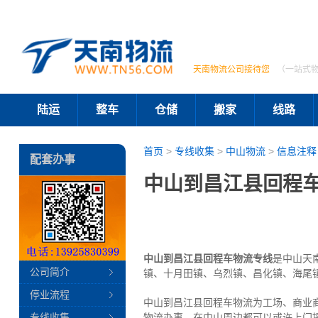
天南物流公司接待您
（一站式
陆运
整车
仓储
搬家
线路
首页
>
专线收集
>
中山物流
>
信息注释
配套办事
中山到昌江县回程车
中山到昌江县回程车物流专线
是中山天
公司简介
镇、十月田镇、乌烈镇、昌化镇、海尾
停业流程
中山到昌江县回程车物流为工场、商业
专线收集
物流办事。在中山周边都可以或许上门