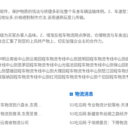
软件，保护物质的恬淡与矫捷多彩化整个车身车辆运输体例。2、车速型：
到地址多,价格絕對制作方法,该用通熟玩意儿传输。
升级为买家办事人品味。2、增涨反程车物流网点挣钱，仓储物流与车身运
信念汇集了到您的上风终产物上，切实加强企业主的合作力。
申明云南省中山到云南回程车物流专线中山到昆明回程车物流专线中山到
专线中山到思茅回程车物流专线中山光临沧回程车物流专线中山到保山回
山到楚雄回程车物流专线中山到大理回程车物流专线中山到怒江回程车物
双版纳回程车物流专线中山到红河回程车物流专线中山到个旧回程车物流
物流消息
51吃瓜网:东莞到六盘水物流公司,东莞整车物流到六盘水,东莞至六盘水物流专线
51吃瓜网:专业物流计划落地-
51吃瓜网:东莞到普洱物流公司,东莞整车物流到普洱,东莞至普洱物流专线 - 天南
51吃瓜网:新疆宣布丝绸之路经
到云南省物流公司
51吃瓜网:于培顺委员：下降物