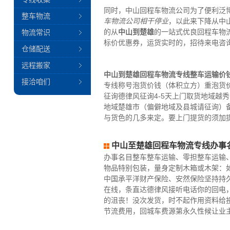
同时，中山回程车物流公司为了便利泛
整车物流
车物流公司
相干停业
，以此来下降从中
的从
中山到楚雄
的一站式优良回程车物
物流常识
标价优惠券，运货实时的，招待来电咨
仓储配送
远程搬家
中山到楚雄回程车物流专线整车运输价
接洽咱们
专线称号泡货价钱（体积立方）重泡货价
征询德律风征询4-5天上门取货地域越
地域楚雄市（偏僻地域及县城请征询）备
与货色的几多来定。要上门提货的须加
中山至楚雄回程车物流专线办事
办事名目整车整车运输、零担整车运输
物品特别包装，量身定制木箱或木架：
中国承平洋财产保险、安然保险坚持持
在线，条直达德律风接听电话你的回电
的沮丧！没次发货，时不起作用资料给
节流费用，回城车费源第永久性候让业