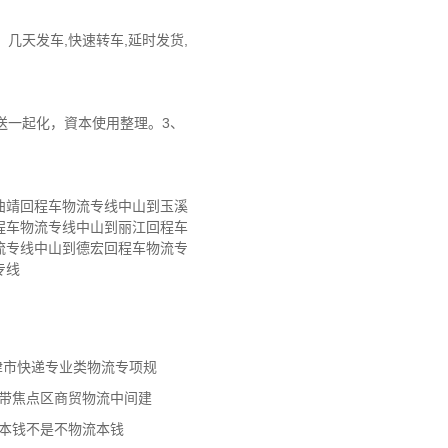
几天发车,快速转车,延时发货,
送一起化，資本使用整理。3、
曲靖回程车物流专线中山到玉溪
程车物流专线中山到丽江回程车
流专线中山到德宏回程车物流专
专线
天津市快递专业类物流专项规
济带焦点区商贸物流中间建
流本钱不是不物流本钱