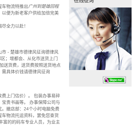
在线征询
程车物流特推出
广州到楚雄回程
，以便为新老客户供给加倍完美
竭尽全力以赴！
 - 楚雄市德律风征询德律风
都区；增都会、从化市送货上门
须加送货费，送货费按照送货地点
，需具体价钱请德律风征询
费上门估价）。 包装办事易碎
宝贵书画等。 办事保障公司与
。撤店部：24个小时电脑免费
程车物流托运资料，罢免您查货
任务时候：07:30 – – 23:30
丰富的的码车专业人员，为业主
停业德律风：13925830399