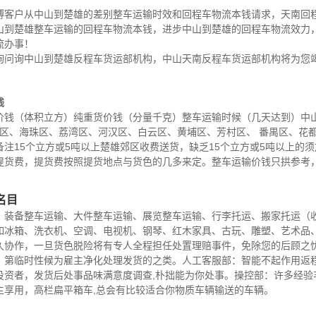
博客户从中山到楚雄的差别整车运输时效和回程车物流本钱请求，天南回
山到楚雄整车运输的回程车物流本钱，进步中山到楚雄的回程车物流效力
流办事！
询问询中山到楚雄反程车货运部机构，中山天南反程车货运部机构将为您
钱
钱（体积立方）纯重货价钱（分量千克）整车运输时候（几天达到）中山市
秀区、海珠区、荔湾区、河汉区、白云区、黄埔区、芳村区、 番禺区、花
注15个立方或5吨以上楚雄郊区收费送货，缺乏15个立方或5吨以上的
提货费，提货费按照提货地点与货色的几多来定。整车运输价钱只拱参考
名目
、装备整车运输、大件整车运输、展览整车运输、行李托运、搬家托运（收
如冰箱、洗衣机、空调、电视机、钢琴、红木家具、古玩、雕塑、艺术品、
久协作，一旦货色脱险将有专人全程担任处置理赔事件，免除您的后顾之忧
，第临时性候为雇主净化处理发货的之类。人工客服部：智能不起作用返
投资者，发货后处事品味满意度调查,朴拙能为你处事。操控部：许多经验
主享用，高栏扁平箱车,总会有比较适合你物质车辆输送的车辆。