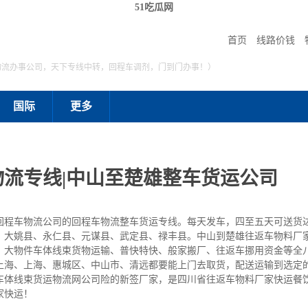
51吃瓜网
首页
线路价钱
物流办事公司，天下专线中转，回程车调剂，门到门办事！）
国际
更多
流专线|中山至楚雄整车货运公司
回程车物流公司的回程车物流整车货运专线。每天发车，四至五天可送货
、大姚县、永仁县、元谋县、武定县、禄丰县。中山到楚雄往返车物料厂
、大物件车体线束货物运输、普快特快、般家搬厂、往返车挪用资金等全
上海、上海、惠城区、中山市、清远都要能上门去取货，配送运输到选定
车体线束货运物流网公司险的新签厂家，是四川省往返车物料厂家快运餐
家快运！