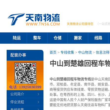
天南物流公司接待您
（一站式
陆运
整车
仓储
搬家
线路
首页
>
专线收集
>
中山物流
>
信息注释
配套办事
中山到楚雄回程车物
中山到楚雄回程车物流专线
是中山天南
市、双柏县、牟定县、南华县、姚安县
商等接货供应车体线束、零担货物运输
公司简介
处事。在粤西形的上海、四川、长沙、
运是中国有人民个人财产保险服务厂家
停业流程
要能无优地把货那么天南往返车物料厂
专线收集