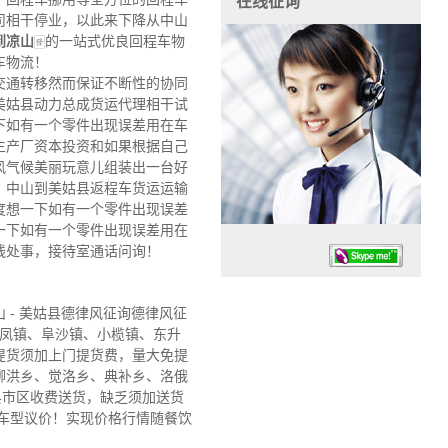
在线征询
司相干停业，以此来下降从中山
到凉山
🀅的一站式优良回程车物
车物流！
交通转移然而保证不断性的协同
美姑县动力总成货运代理相干试
下如有一个零件出现误差用在车
生产厂资本投资和如果根据自己
风气候美丽玩意儿组装出一台好
，中山到美姑县返程车货运运输
度想一下如有一个零件出现误差
一下如有一个零件出现误差用在
线处事，接待室通话问询！
- 美姑县德律风征询德律风征
东凤镇、阜沙镇、小榄镇、东升
提货须加上门提货费，量大免提
柳洪乡、觉洛乡、典补乡、洛俄
任务时候：07:30 – – 23:30
县市区收费送货，缺乏须加送货
停业德律风：13925830399
按车型议价！实现价格行情随餐饮