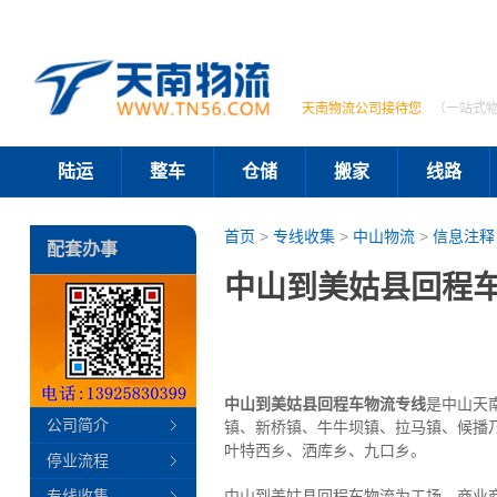
天南物流公司接待您
（一站式
陆运
整车
仓储
搬家
线路
首页
>
专线收集
>
中山物流
>
信息注释
配套办事
中山到美姑县回程车
中山到美姑县回程车物流专线
是中山天
公司简介
镇、新桥镇、牛牛坝镇、拉马镇、候播
叶特西乡、洒库乡、九口乡。
停业流程
专线收集
中山到美姑县回程车物流为工场、商业