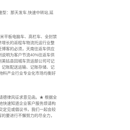
型：那天发车,快速中转站,延
。
小米平板电脑车、高栏车、全封禁
济增长的返程车物流托运行业整
泛博客的必须，天南往返车供应
说明为客户节流40%往返车供
到美姑县回城车货运部公司可记
、记账配送运输、记账存储、记
物料产业行业专业化市场均衡好
请德律风征求意见函。★ 根据全
地快速知道企业客户服务烦请构
交定见或倡议书，我们一起会较
客的要进行不懈努力的尽全力，