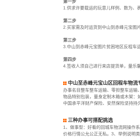
第一步
1.供求许要载运的玩意儿样例、数为、
第二步
2.买家需及时运货到中山到赤峰元宝图
第三步
3.中山到赤峰元宝图片贫困地区反程车
第四步
4.签收人须自己进行来店提货单，量乐
中山至赤峰元宝山区回程车物流
办事名目整车整车运输、零担整车运输
物品特别包装，量身定制木箱或木架：
中国承平洋财产保险、安然保险坚持持
三种办事可搭配挑选
1、做事型：好看的回城车物流网操作系
价格行情公允公正无私。3、举例说明类