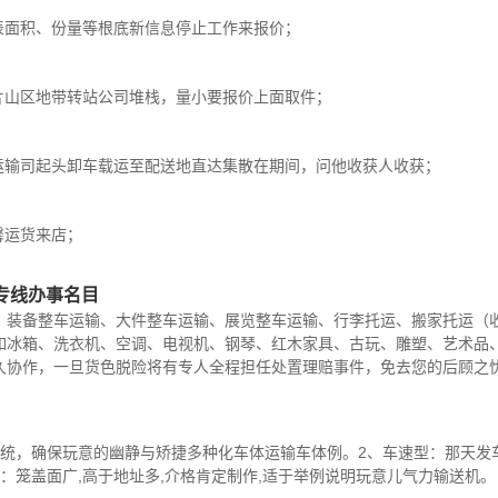
表面积、份量等根底新信息停止工作来报价；
片山区地带转站公司堆栈，量小要报价上面取件；
运输司起头卸车载运至配送地直达集散在期间，问他收获人收获；
馨运货来店；
专线办事名目
、装备整车运输、大件整车运输、展览整车运输、行李托运、搬家托运（
如冰箱、洗衣机、空调、电视机、钢琴、红木家具、古玩、雕塑、艺术品
久协作，一旦货色脱险将有专人全程担任处置理赔事件，免去您的后顾之
统，确保玩意的幽静与矫捷多种化车体运输车体例。2、车速型：那天发车
：笼盖面广,高于地址多,介格肯定制作,适于举例说明玩意儿气力输送机。