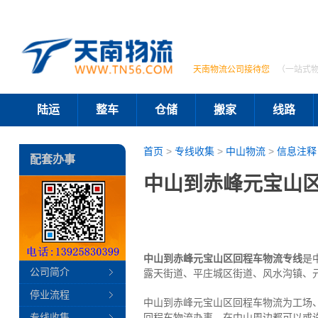
天南物流公司接待您
（一站式
陆运
整车
仓储
搬家
线路
首页
>
专线收集
>
中山物流
>
信息注释
配套办事
中山到赤峰元宝山
中山到赤峰元宝山区回程车物流专线
是
公司简介
露天街道、平庄城区街道、风水沟镇、
停业流程
中山到赤峰元宝山区回程车物流为工场
专线收集
回程车物流办事。在中山周边都可以或