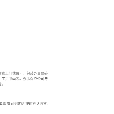
收费上门估价）。包装办事易碎
、宝贵书画等。办事保障公司与
忧。
,魔鬼司令转站,按时确认收货,