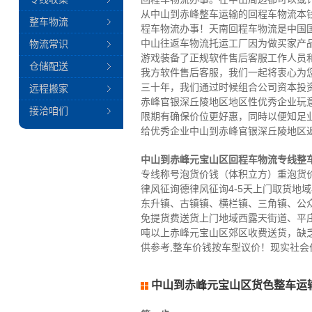
从中山到赤峰整车运输的回程车物流本
整车物流
程车物流办事！天南回程车物流是中国
中山往返车物流托运工厂因为做买家产
物流常识
游戏装备了正规软件售后客服工作人员
仓储配送
我方软件售后客服，我们一起将衷心为
三十年，我们通过时候组合公司资本投
远程搬家
赤峰官银深丘陵地区地区性优秀企业玩
接洽咱们
限期有确保价位更好惠，同時以便知足
给优秀企业中山到赤峰官银深丘陵地区
中山到赤峰元宝山区回程车物流专线整
专线称号泡货价钱（体积立方）重泡货价
律风征询德律风征询4-5天上门取货
东升镇、古镇镇、横栏镇、三角镇、公
免提货费送货上门地域西露天街道、平
吨以上赤峰元宝山区郊区收费送货，缺乏
供参考,整车价钱按车型议价！现实社
中山到赤峰元宝山区货色整车运