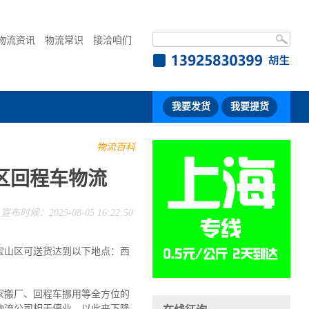
物流资讯
物流常识
接洽咱们
我要发货
我要提货
物流百科
区回程车物流
宣布时候：2025-08-05 16:22:50
宝山区可送货达到以下地点：西
家搬厂、回程车挪用等全方位的
物流公司相干停业，以此来下降