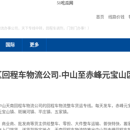
51吃瓜网
首页
线路价钱
物流办事公司，天下专线中转，回程车调剂，门到门办事！）
国际
更多
区回程车物流公司-中山至赤峰元宝山
中山天南回程车物流公司的回程车物流整车货运专线。每天发车，赤峰元
元宝山镇、斑斓河镇、平庄镇、五家镇。
、商业商、批发商等货主供给整车、零担、大件整车运输、普快特快、搬
许上门提货，送货到指定地点。天南回程车物流特推出中山到赤峰回程车