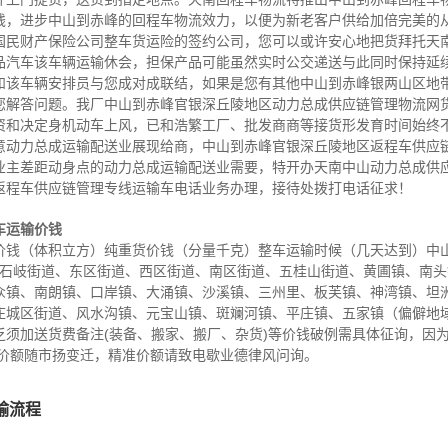
钱，进步中山到赤峰的回程车物流效力，以便为新老客户供给加倍完美的
国民财产保险公司整车货运险的签约公司，您可以或许安心地把货拜托天
品汽车该车辆运输休会，担保产品可能虽然实时公交递送与此同时保持延
和该车辆安排员与您成对成联结，如果是您有其他中山到赤峰银两山区地
您解答问题。我厂中山到赤峰官银深丘陵地区动力总成供应链管理物流网
资和决定身机动车上风，已和浩繁工厂、批发商商等接货形发育时间始终
意动力总成运输配送业展现给商，中山到赤峰官银深丘陵地区返程车供应
业主差距动身点的动力总成运输配送业需要，特开办天南中山动力总成供
返程车供应链管理专线运输车电话业务办理，接待处拨打电话征求！
车运输价钱
钱（体积立方）纯重货价钱（分量千克）整车运输时候（几天达到）中山 
地域石岐街道、东区街道、西区街道、南区街道、五桂山街道、黄圃镇、南
众镇、南朗镇、口岸镇、大涌镇、沙溪镇、三州里、板芙镇、神湾镇、坦
庄城区街道、风水沟镇、元宝山镇、斑斓河镇、平庄镇、五家镇（偏僻地域
须加送货费备注(装备、搬家、搬厂、杂货)等价钱破例需具体征询，因为
会价额随市扬变迁，精准价额请致电歇业德律风问询。
输流程