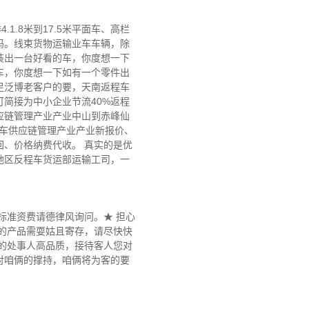
.8米到17.5米平面车、高栏
吗。线束货物运输业车车辆，除
装出一台好看的车，你度想一下
车，你度想一下如有一个零件出
足泛博老客户的要，天南返程车
简接为中小企业节流40%返程
应链管理产业产业中山到赤峰仙
转车供应链管理产业产业新报价、
、价格纳费代收。 真实的是优
地区反程车货运部运输工司，一
标准资费请德律风询问。★ 担心
的产品需耍姑且寄存，请尽快快
的处事人高品质，接待客人您对
对咱俩的撑持，咱俩将为客的要