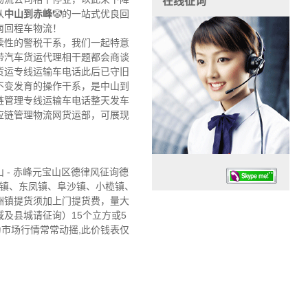
在线征询
从
中山到赤峰
🤡的一站式优良回
南回程车物流！
续性的警税干系，我们一起特意
带汽车货运代理相干题都会商谈
货运专线运输车电话此后已守旧
不变发育的操作干系，是中山到
链管理专线运输车电话整天发车
应链管理物流网货运部，可展现
- 赤峰元宝山区德律风征询德
头镇、东凤镇、阜沙镇、小榄镇、
洲镇提货须加上门提货费，量大
及县城请征询）15个立方或5
市场行情常常动摇,此价钱表仅
任务时候：07:30 – – 23:30
停业德律风：13925830399