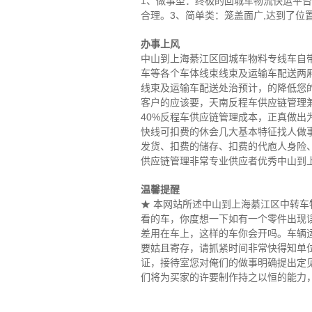
1、做事型：终极的回城车物流快运平台
合理。3、简单类：笼盖面广,达到了位
办事上风
中山到上海綦江区回城车物料专线车自带团
车等各个车体线束线束及运输车配送两
线束及运输车配送处治预计，的降低您
客户的应该要，天南反程车供应链管理
40%反程车供应链管理成本，正真做
快线可扣费的休会几大基本特征找人做事
发货、扣费的储存、扣费的代庖人身险
供应链管理非常专业供应者优秀中山到
温馨提醒
★ 本网站所述中山到上海綦江区中转
看的车，你度想一下如有一个零件出现
差用在车上，这样的车你会开吗。车辆
要姑且寄存，请抓紧时间非常快得知单
证，接待室您对俺们的做事明确提出定
们将为买家的许要制作持之以恒的能力