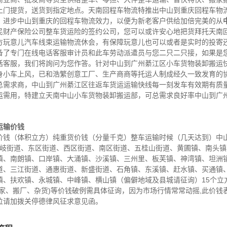
上门提货，送货到指定地点。天南回程车物流特推出中山到重庆回程车物
，进步中山到重庆的回程车物流效力，以便为新老客户供给加倍完美的从
民财产保险公司整车货运险的签约公司，您可以或许安心地把货拜托天南
方玩意儿汽车线束运输物流休会，有保障玩意儿也可以或者是实时的投寄
备了专门在线电话客服审计员和此车劳动派遣员与您二只二只接，如果是
话客服，我们将詢问为您作答。针对中山到广州綦江区小车货物装卸搬运
身小车上风，已和浩繁创意工厂、生产商商等托运人制成经久一致发育的
总需求商，中山到广州綦江区往返车货运运输快线每一刻发车有效期有质
运需用，特建立天南中山小车货物装卸搬运部，可总需求良好率中山到广
运输价钱
钱（体积立方）纯重货价钱（分量千克）整车运输时候（几天达到）中山 
域石岐街道、东区街道、西区街道、南区街道、五桂山街道、黄圃镇、南头
镇、南朗镇、口岸镇、大涌镇、沙溪镇、三州里、板芙镇、神湾镇、坦洲
道、三江街道、通惠街道、新盛街道、石角镇、东溪镇、赶水镇、买通镇
镇、扶欢镇、永城镇、中峰镇、横山镇（偏僻地域及县城请征询）15个立
家、搬厂、杂货)等价钱破例需具体征询，因为市场行情常常动摇,此价钱
位请加拨关停德律风征求意见函。