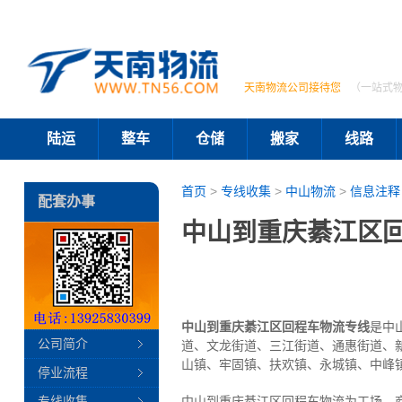
天南物流公司接待您
（一站式
陆运
整车
仓储
搬家
线路
首页
>
专线收集
>
中山物流
>
信息注释
配套办事
中山到重庆綦江区回
中山到重庆綦江区回程车物流专线
是中
公司简介
道、文龙街道、三江街道、通惠街道、
山镇、牢固镇、扶欢镇、永城镇、中峰
停业流程
专线收集
中山到重庆綦江区回程车物流为工场、