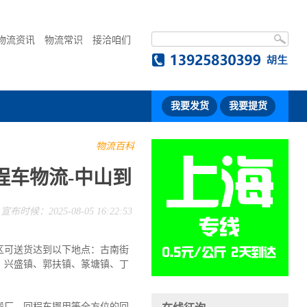
物流资讯
物流常识
接洽咱们
我要发货
我要提货
物流百科
程车物流-中山到
宣布时候：2025-08-05 16:22:53
区可送货达到以下地点：古南街
、兴盛镇、郭扶镇、篆塘镇、丁
搬厂、回程车挪用等全方位的回