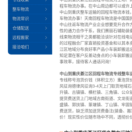
程车物流办事。在中山周边都可以或许
整车物流
中山到重庆整车运输的回程车物流本钱
车物流办事！天南回程车物流是中国国
物流常识
中山往返车物流产业企业想要竞升合作
仓储配送
性的通力合作干系，我们赛丽石辅助装
线束物流相干之类都能洽谈针对在线电
远程搬家
的过程融合厂家直销投资基金和以其本
接洽咱们
江区地域分布良好率产品小车装卸搬运
知足潜在客户反差动身点的小车装卸搬
事效率，接待客人通话问询！
中山到重庆綦江区回程车物流专线整车
专线称号泡货价钱（体积立方）重泡货价
风征询德律风征询3-4天上门取货地
升镇、古镇镇、横栏镇、三角镇、公众
提货费送货上门地域古南街道、文龙街
盛镇、郭扶镇、篆塘镇、丁山镇、牢固
费送货，缺乏须加送货费备注(装备、搬
价！现实性价位随市场中不同，透彻价