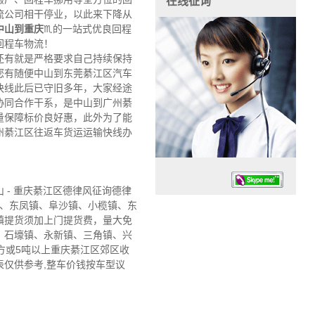
在线征询
流公司相干停业，以此来下降从
中山到重庆
♏的一站式优良回程
回程车物流！
还有就是严格要求自己持续保持
您有随便中山到东莞綦江区汽车
快线此后已守旧多年，大家经途
协同合作干系，是中山到广州綦
量保障标价良好惠，此外为了能
州綦江区往返车货运运输快线办
- 重庆綦江区德律风征询德律
镇、东凤镇、阜沙镇、小榄镇、东
镇提货须加上门提货费，量大免
、石壕镇、永新镇、三角镇、兴
方或5吨以上重庆綦江区郊区收
表仅供参考,整车价钱按车型议
任务时候：07:30 – – 23:30
停业德律风：13925830399