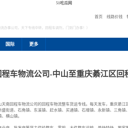
51吃瓜网
首页
线路价钱
物流办事公司，天下专线中转，回程车调剂，门到门办事！）
国际
更多
程车物流公司-中山至重庆綦江区回
山天南回程车物流公司的回程车物流整车货运专线。每天发车，重庆綦江
新盛街道、石角镇、东溪镇、赶水镇、买通镇、石壕镇、永新镇、三角镇
镇、横山镇。
商业商、批发商等货主供给整车、零担、大件整车运输、普快特快、搬家