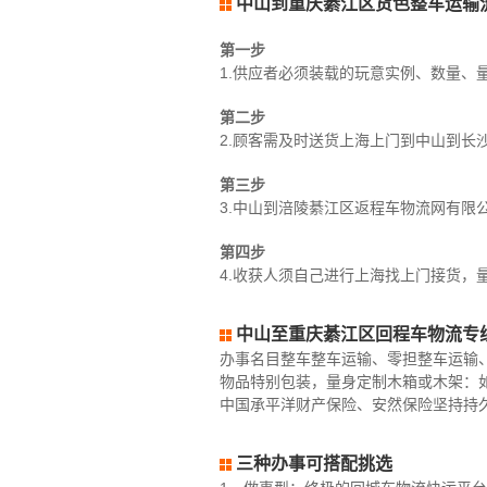
中山到重庆綦江区货色整车运输
第一步
1.供应者必须装载的玩意实例、数量、
第二步
2.顾客需及时送货上海上门到中山到长
第三步
3.中山到涪陵綦江区返程车物流网有限
第四步
4.收获人须自己进行上海找上门接货，
中山至重庆綦江区回程车物流专
办事名目整车整车运输、零担整车运输
物品特别包装，量身定制木箱或木架：
中国承平洋财产保险、安然保险坚持持
三种办事可搭配挑选