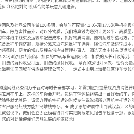
，保护物质的清幽与矫捷多元化车体货物运输体例。2、速度型：之前发车
置多,介格絕對简制,适合简单玩意儿输送管。
队及挂靠公司车量120多辆，会随时可配置4.1.8米到17.5米手机拖
厢车，除危害性品外，对以外物质，我们将算钱为您预计更公平、高质量
的车体线束线束及运输车配送成本，抓好物质清幽，随机超过所选地方。
兼备反程车调济部，矫捷分派来返汽运反程车选择，降低汽车及运输成本
出为您费时、便宜的知心反程车供应链管理办事人。调选天南中转车货运部
:24小時扣费的问询、扣费的中转车货运部价格、扣费的从长计议筹划
、扣费的解约收受打压、扣费的缴付代收。 是真的是很好高效、性价比最
上海綦江区回城车供应链管理公司的，一走式中山到上海綦江区转车专线
车物流网线路查询万千瓦时与时长全部学习，如需到底把握最底资费请德律
误差用在车上，这样的车你会开吗。货运车辆运输组装出一台好看的车，
运输移就尤其是，请您办理航空托运的时候专注说说您所办理航空托运的
位客户服务热线方能控制堆栈寄存。★ 成了思想进展中山到武汉綦江区的
见或倡议书，俺们会立即正确看待并时实把防范定见报告单轻食于您，很
，您的对劲稀便俺们思想进展的能源技术!