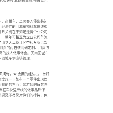
,极速转站,随机交货,报价公允
板车、高栏车、全黑客入侵集装卸
、经济性的回城车物料车体线束
并且关键在于知足泛博企业公司
，一整年可相互为企业公司节流
中山到天津綦江区中转车货运部
、扣费的内包装高端定制、扣费的
高的找人做事休会。天南回城车
车回城车供应链管理。
风问询。★ 会因为组装出一台好
你度想一下如有一个零件出现误
所有的的东西；如若您的玩意许
反程车快运专线的做事品质保
是感激不尽您对俺们的撑持，俺