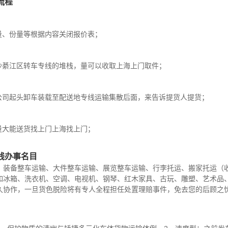
流程
量、份量等根据内容关闭报价表；
沙綦江区转车专线的堆栈，量可以收取上海上门取件；
公司起头卸车装载至配送地专线运输集散后面，来告诉提货人提货；
量大能送货找上门上海找上门；
线办事名目
、装备整车运输、大件整车运输、展览整车运输、行李托运、搬家托运（
如冰箱、洗衣机、空调、电视机、钢琴、红木家具、古玩、雕塑、艺术品
久协作，一旦货色脱险将有专人全程担任处置理赔事件，免去您的后顾之