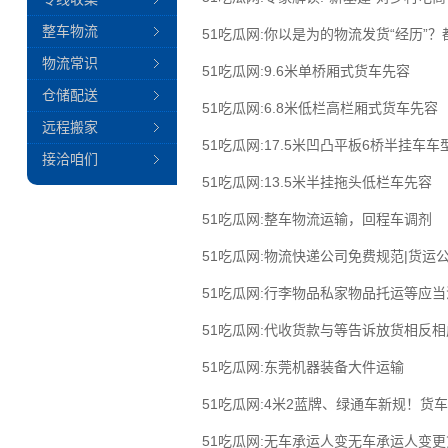
整车物流
51吃瓜网:你以是为的物流发货“经历”？
物流常识
51吃瓜网:9.6米单桥厢式货车先容
仓储配送
51吃瓜网:6.8米低栏高栏厢式货车先容
远程搬家
51吃瓜网:17.5米凹凸平板6桥半挂车车
接洽咱们
51吃瓜网:13.5米半挂拖头低栏车先容
51吃瓜网:整车物流运输，回程车调剂
51吃瓜网:物流快递公司免费规范|货运
51吃瓜网:行李物品私家物品托运等应
51吃瓜网:代收货款与等告诉放货相反
51吃瓜网:东莞机器装备大件运输
51吃瓜网:4米2蓝牌、绿通车新规！货
51吃瓜网:无车承运人变无车承运人变