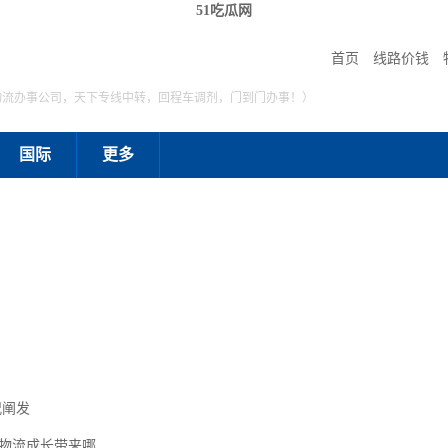
51吃瓜网
首页
线路价钱
物流办事公司，天下专线中转，回程车调剂，门到门办事！）
国际
更多
况阐发
商物流成长带来哪