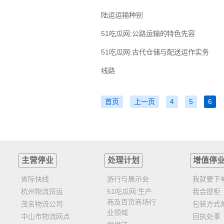
陆运运输种别
51吃瓜网:公路运输的特色先容
51吃瓜网:古代仓储与配送运作实务
线路
首页
上一页
4
5
6
主营停业
处理计划
增值停
省际快线
游行与展示会
我就要下
杭州物流货运
51吃瓜网:生产
我会提柜
商及百货商场行
茂名物流公司
包装方式
业领域
中山市物流网点
回执处事