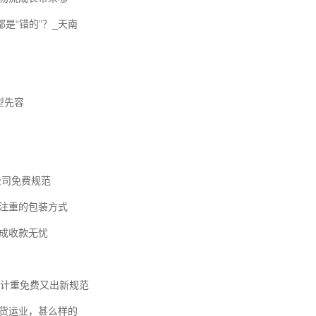
都是“错的”？_天南
型先容
公司免费规范
当注重的包装方式
相成收款无忧
车计重免费又出新规范
更货运业，甚么样的