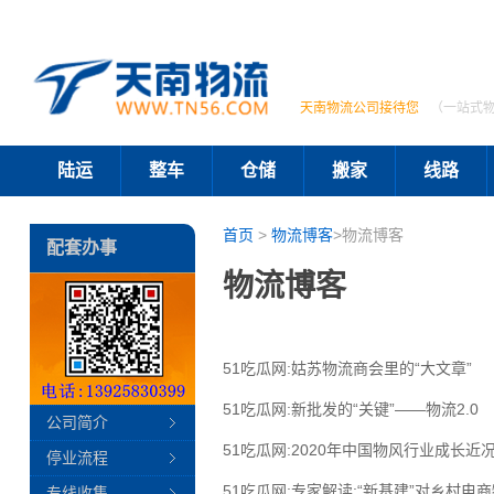
天南物流公司接待您
（一站式
陆运
整车
仓储
搬家
线路
首页
>
物流博客
>物流博客
配套办事
物流博客
51吃瓜网:姑苏物流商会里的“大文章”
51吃瓜网:新批发的“关键”——物流2.0
公司简介
51吃瓜网:2020年中国物风行业成长近
停业流程
51吃瓜网:专家解读:“新基建”对乡村电
专线收集