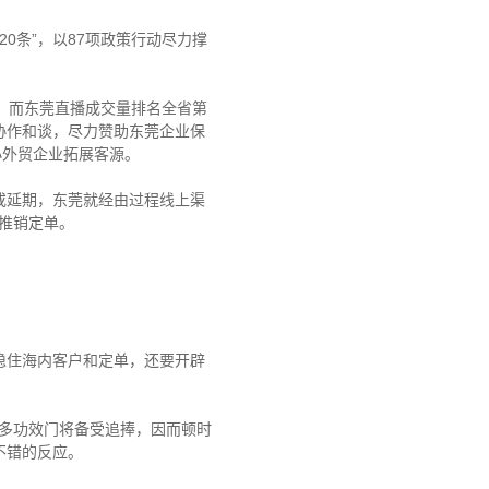
0条”，以87项政策行动尽力撑
，而东莞直播成交量排名全省第
协作和谈，尽力赞助东莞企业保
小外贸企业拓展客源。
延期，东莞就经由过程线上渠
收推销定单。
住海内客户和定单，还要开辟
多功效门将备受追捧，因而顿时
不错的反应。