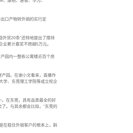
上IBM、康柏、惠普、华为、
持出口产物转外销的实行定
稳外贸20条”还特地提出了撑持
家企业累计嘉奖不跨越5万元。
产园内一整栋公寓楼近百个房
产园。在谢小文看来，直播作
大学、东莞理工学院等成立校企
。在东莞，具有品类最全的好
了。与其余都会比拟，“东莞的
是在稳住外销客户的根本上，斟