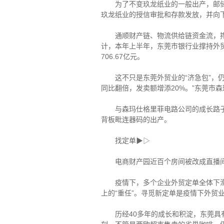
为了不变玖龙纸业的一般出产，邮储银
玖龙纸业的授信审批和存款发放，并向
通顺财产链、物流供给链资金流，搀扶
计，本年上半年，东莞市银行业撑持外贸企
706.67亿元。
这不只是东莞外贸业的“济急包”，仍是
同比翻倍，发卖额增添20%。”东莞市
与森玛仕格里菲电路公司的成长路子类
背板毗连器码的出产。
找定单▶▷
电商财产园近百个房间被改成直播
疫情下，多个企业外贸定单全体下滑，
上的“重任”。寻觅新定单是疫情下外贸
历经40多年的成长和积淀，东莞具有纺织服