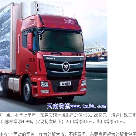
点。本年上半年，东莞实现地域出产总值4361.28亿元，增速排珠三
支口总额增添4.9%，实现初次转正；入口增添3.5%，出口增添5.8%。
考”上面对的坚苦。作为外贸大市，不经意间，东莞负担起为外贸业包