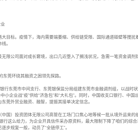
企业
目标。疫情下，海内需要端萎缩、供给链受限、国际通道碰壁等搅扰着外
命线。
限公司面对成长窘境，出口几近堕入了搁浅状况，急需一笔资金调剂财
的东莞环绕其融资之困领先探路。
行东莞市中间支行、东莞银保监分局组建东莞市金融调剂组，以战时状
中小企业战“疫”供给“济急包”和“大礼包”。同时，中国收支口银行、中
为东莞外贸业融资、融智，提振其接单决定信念。
国）投资团体无限公司高管在工场门口焦心地等候一批从境外运来的纸
到银行这么给力，为企业开具信件采办原资料，最大限制下降了咱们的综合
逐步规复一般，动员了“全链停工”。