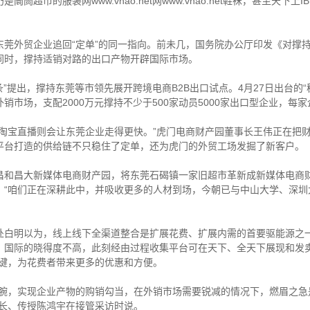
超市的服装网www.vhao.net网www.vhao.net鞋袜，甚至天下
外贸企业追回“定单”的同一指向。前未几，国务院办公厅印发《对撑
同时，撑持适销对路的出口产物开辟国际市场。
提出，撑持东莞等市领先展开跨境电商B2B出口试点。4月27日出台的“
市场，支配2000万元撑持不少于500家动员5000家出口型企业，每
宝直播则会让东莞企业走得更快。”虎门电商财产园董事长王伟正在把财
平台打造的供给链不只稳住了定单，还为虎门的外贸工场发掘了新客户。
昌大新媒体电商财产园，将东莞石碣镇一家旧超市革新成新媒体电商财
。“咱们正在深耕此中，并吸收更多的人材到场，今朝已与中山大学、深圳
明以为，线上线下全渠道整合是扩展花费、扩展内需的首要驱能源之一
，国际的晓得度不高，此刻经由过程收集平台可在天下、全天下展现和发卖
关键，为花费者带来更多的优惠和方便。
，实现企业产物的购销勾当，在外销市场需要锐减的情况下，燃眉之急
校长、传授陈鸿宇在接管采访时说。