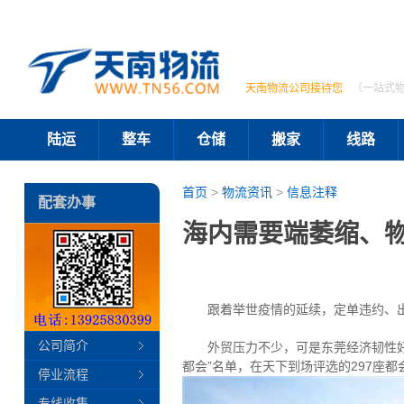
天南物流公司接待您
（一站式
陆运
整车
仓储
搬家
线路
首页
>
物流资讯
>
信息注释
配套办事
海内需要端萎缩、
跟着举世疫情的延续，定单违约、出口
公司简介
外贸压力不少，可是东莞经济韧性好、
都会”名单，在天下到场评选的297座
停业流程
专线收集