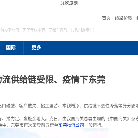
51吃瓜网
首页
线路价钱
物流办事公司，天下专线中转，回程车调剂，门到门办事！）
国际
更多
物流供给链受限、疫情下东莞
碰壁、客户散失、招工坚苦、本钱增添、供给链不变性降落等身分影响
潜力足、盘旋余地大。克日，由我国海关总署主理的《中国海关》杂志宣
都会中，东莞市再次荣登前五榜单
东莞物流公司
一般运行。