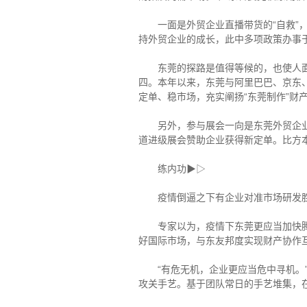
一面是外贸企业直播带货的“自救”，一
持外贸企业的成长，此中多项政策办事
东莞的探路是值得等候的，也使人面前
四。本年以来，东莞与阿里巴巴、京东
定单、稳市场，充实阐扬“东莞制作”
另外，参与展会一向是东莞外贸企业获
道进级展会赞助企业获得新定单。比方本
练内功▶▷
疫情倒逼之下有企业对准市场研发
专家以为，疫情下东莞更应当加快腾笼
好国际市场，与东友邦度实现财产协作
“有危无机，企业更应当危中寻机。”
攻关手艺。基于团队常日的手艺堆集，