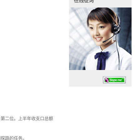
在线征询
角第二位。上半年收支口总额
任务时辰：07:30 – – 23:30
停业德律风：13925830399
围探路的任务。