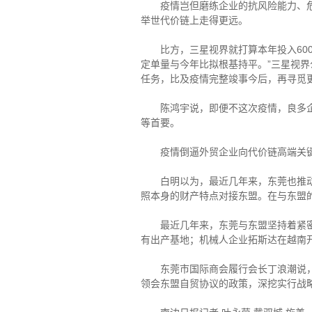
疫情岂但磨练企业的抗风险能力、危急
举世代价链上走得更远。
比方，三星视界就打算本年投入600
定单量与今年比拟根基持平。”三星视
任务，比及疫情完整竣事今后，再寻觅
陈鸿宇说，即便不这次疫情，良多企业
等首要。
疫情倒逼外贸企业向代价链高端关键
白明以为，最近几年来，东莞也推动实
照本身的财产特点对接东盟。在与东盟
最近几年来，东莞与东盟坚持着紧密亲
有出产基地；机械人企业拓斯达在越南
东莞市国际商会履行会长丁浪潮说，东
领会东盟自贸协议的政策，深挖实行战