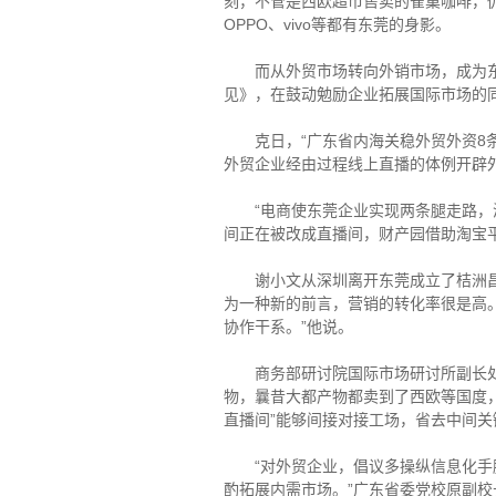
刻，不管是西欧超市售卖的雀巢咖啡，仍是阛阓
OPPO、vivo等都有东莞的身影。
而从外贸市场转向外销市场，成为东莞
见》，在鼓动勉励企业拓展国际市场的
克日，“广东省内海关稳外贸外资8条”
外贸企业经由过程线上直播的体例开辟外销
“电商使东莞企业实现两条腿走路，淘
间正在被改成直播间，财产园借助淘宝
谢小文从深圳离开东莞成立了桔洲昌和
为一种新的前言，营销的转化率很是高
协作干系。”他说。
商务部研讨院国际市场研讨所副长处白
物，曩昔大都产物都卖到了西欧等国度
直播间”能够间接对接工场，省去中间
“对外贸企业，倡议多操纵信息化手腕
酌拓展内需市场。”广东省委党校原副