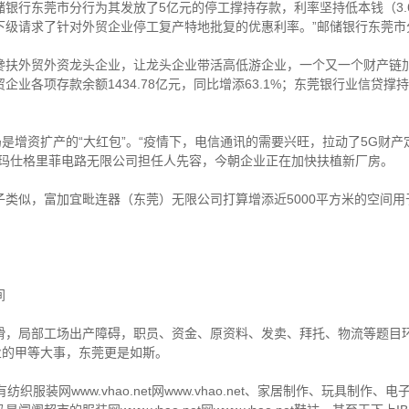
行东莞市分行为其发放了5亿元的停工撑持存款，利率坚持低本钱（3.6
下级请求了针对外贸企业停工复产特地批复的优惠利率。”邮储银行东莞市
外贸外资龙头企业，让龙头企业带活高低游企业，一个又一个财产链加
业各项存款余额1434.78亿元，同比增添63.1%；东莞银行业信贷
增资扩产的“大红包”。“疫情下，电信通讯的需要兴旺，拉动了5G财产
森玛仕格里菲电路无限公司担任人先容，今朝企业正在加快扶植新厂房。
似，富加宜毗连器（东莞）无限公司打算增添近5000平方米的空间用
间
局部工场出产障碍，职员、资金、原资料、发卖、拜托、物流等题目环
业的甲等大事，东莞更是如斯。
装网www.vhao.net网www.vhao.net、家居制作、玩具制作