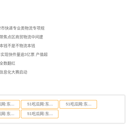
天津市快递专业类物流专项规
济带焦点区商贸物流中间建
流本钱不是不物流本钱
年实现快件量逾3亿票 产值超
数全数翻红
员信息化大赛启动
51吃瓜网:东莞到陕西省物流运输,东莞到陕西省物流公司
51吃瓜网:东莞到贵州省物流运输,东莞到贵州省物流公司
51吃瓜网:东莞到四川省物流专线,东莞到四川省物流公司
51吃瓜网:东莞到福建省物流运输,东莞到福建省物流公司
51吃瓜网:东莞到广西物流专线,东莞到广西物流公司