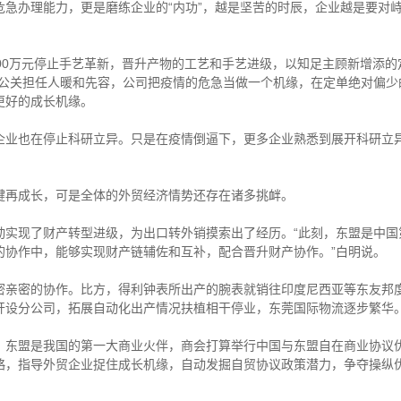
办理能力，更是磨练企业的“内功”，越是坚苦的时辰，企业越是要对峙
0万元停止手艺革新，晋升产物的工艺和手艺进级，以知足主顾新增添的
界公关担任人暖和先容，公司把疫情的危急当做一个机缘，在定单绝对偏少
更好的成长机缘。
也在停止科研立异。只是在疫情倒逼下，更多企业熟悉到展开科研立异
再成长，可是全体的外贸经济情势还存在诸多挑衅。
现了财产转型进级，为出口转外销摸索出了经历。“此刻，东盟是中国
的协作中，能够实现财产链辅佐和互补，配合晋升财产协作。”白明说。
密的协作。比方，得利钟表所出产的腕表就销往印度尼西亚等东友邦度
开设分公司，拓展自动化出产情况扶植相干停业，东莞国际物流逐步繁华
盟是我国的第一大商业火伴，商会打算举行中国与东盟自在商业协议优
略，指导外贸企业捉住成长机缘，自动发掘自贸协议政策潜力，争夺操纵优