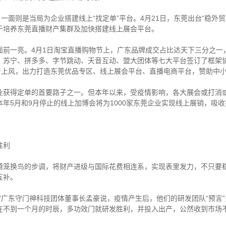
面则是当局为企业搭建线上“找定单”平台。4月21日，东莞出台“稳外贸2
于培养东莞直播财产集群及加快搭建线上展会平台。
一亮。4月1日淘宝直播购物节上，广东品牌成交占比达天下三分之一
、苏宁、拼多多、字节跳动、天音互动、盟大团体等七大平台签订了框架
财产上风，出力打造东莞优品专区、线上展会平台、直播电商平台，赞助中
得定单的首要路子之一。但本年以来，受疫情影响，各大展会或打消或
年5月和9月停止的线上加博会将为1000家东莞企业实现线上展销，吸
胜利
换鸟的步调，将财产进级与国际花费相连系，实现表里发力，不只要稳
互补。
广东守门神科技团体董事长孟豪说，疫情产生后，他们的研发团队“预言”
在不到一个月的时辰，多功效门就研发胜利，并投入出产，公然收到市场