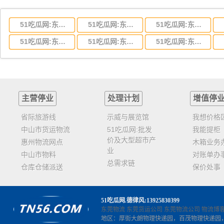
51吃瓜网:东莞到湖北省物流专线,东莞到湖北省物流公司
51吃瓜网:东莞到河南省物流专线,东莞到河南省物流公司
51吃瓜网:东莞到湖南省物流专线,东莞到湖南省物流公司
51吃瓜网:东莞到云南省物流运输,东莞到云南省物流公司
51吃瓜网:东莞到江西省物流专线,东莞到江西省物流公司
51吃瓜网:东莞到安徽省物流专线,东莞到安徽省物流公司
主营停业
处理计划
增值停
省际旅游线
示威与展览馆
我想价格
中山市货运物流
51吃瓜网:批发
我能提柜
价及大型超市产
惠州物流网点
木箱业务
业
中山市物料
对账单办
总需求链
仓库仓储派送
保价处事
51吃瓜网
.德律风:13925830399
东莞物流
东莞货运公司
东莞物流公司
物流博
地区：厚街大朗物理快递园，百茂物理快递园