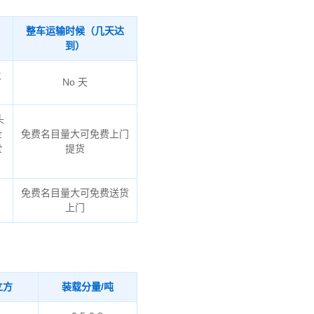
整车运输时候（几天达
到）
火
No 天
头
企
免费名目量大可免费上门
堂
提货
免费名目量大可免费送货
上门
立方
装载分量/吨