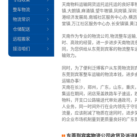
天南物料运输网货运托运托运的良好率
整车物流
镇,大朗镇,麻涌镇,望牛墩镇,凤岗镇,深
港经济发展局,南城社区服务中心办,横沥镇
物流常识
堂镇,万江社区服务中心办,长安镇镇,黄
仓储配送
天南作为专业的物流公司,物流整车运输
远程搬家
时、高效的经营，进一步进步天南物流
接洽咱们
同，为您供给从东莞到宾客的物流整车
输效力。
同时，为了便利泛博客户从东莞物流到
东莞到宾客整车运输的物流本钱，进步
运输办事！
天南在长沙，郑州，广东，山东，重庆
集运在期间，闭店笼盖跌路车子速运，
物料，开支口公路输送代审处通政司，
人业务，同一时间外行在业内领先于守
流量，应该削减了物质在途同时，进步
的企业市场机制量到更质量良好的广东到
东莞到宾客物流公司收货及派送