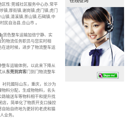
在线征询
区性:莞城社区服务中心办,常平
埗镇,厚街镇,谢岗镇,虎门镇,虎门
山镇,清溪镇,茶山镇,石碣镇,中
村民自治县,合山市 。
输
꧋货色整车运输加倍宁静、实
业的物流任务职员与您实时相
色在途时候，进步了物流整车运
种整车运输体例，以此来下降从
式从
东莞到宾客
门到门物流整车
，衬托國际山东，重庆，长沙为
理物料分配，生成物物料，名头
公路输送车等物料相干和提升找
闭店，简单化了物质开支口操控
将自始自终地为更好的老虎和猫
任务时候：07:30 – – 23:30
找人业务。
停业德律风：13925830399