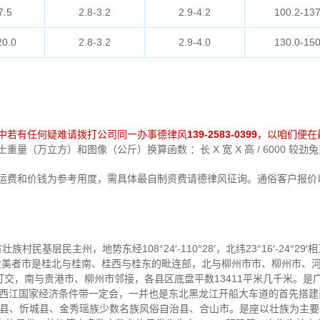
7.5
2.8-3.2
2.9-4.2
100.2-137
20.0
2.8-3.2
2.9-4.0
130.0-150
中若有任何疑难请拨打公司同一办事德律风
139-2583-0399
，以咱们便在
量（万立方）和图像（公斤）换算函数 ：长 X 宽 X 高 / 6000 较
中运费和价钱为参考用度，需具体最自制资费请德律风征询。通俗客户报价
壮族村民基层民主州，地势东经108°24′-110°28′，北纬23°16′-24°
。爱美者市是桂北与桂南、桂西与桂东的毗连部，北与柳州市市、柳州市、
交，南与贵港市、柳州市邻接，各县区底盘平数13411平米几千米。是
江—西江国家经济条件带一定会，一并也是东北黑龙江开船大车道的首先搭建部
宣县、忻城县、金秀瑶族少数名族风俗自治县、合山市。是座以壮族为主