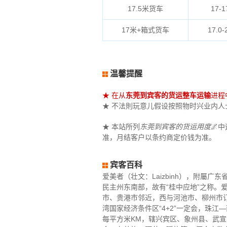
17.5米货车
17-1
17米+箱式货车
17.0-
温馨提醒
★ 在从
东莞到宾客的货运整车运输
进程
★ 不法則玩意儿假设按照物时兴业内人士重
★ 本站所列
东莞到宾客的货运用度
🌌
准，月结客户以条约商定价钱为准。
宾客百科
爱美者（壮文：Laizbinh），附屬广东省
民主州东南部，故有“桂中应地”之称
市、贵港市邻近，西与河池市、柳州市订
湾国家经济条件区“4+2”一定会，珠
每平方米KM，辖兴宾区、象州县、武