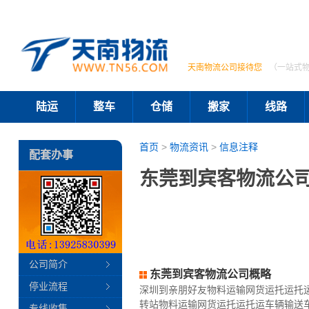
天南物流公司接待您
（一站式
陆运
整车
仓储
搬家
线路
首页
>
物流资讯
>
信息注释
配套办事
东莞到宾客物流公司
公司简介
东莞到宾客物流公司概略
停业流程
深圳到亲朋好友物料运输网货运托运托
转站物料运输网货运托运托运车辆输送
专线收集