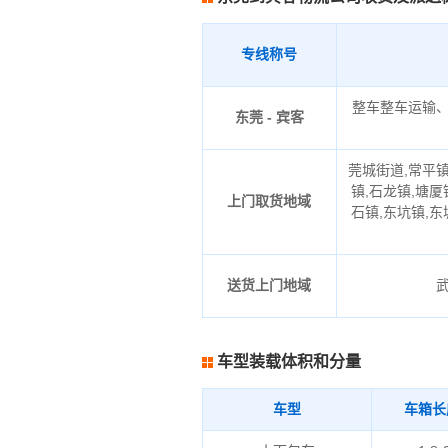
专线称号
整车整车运输
东莞 - 宾客
莞城街道,常平镇
镇,石龙镇,塘厦
上门取货地域
石镇,东坑镇,东
送货上门地域
车型装载体积和分量
车型
车箱长