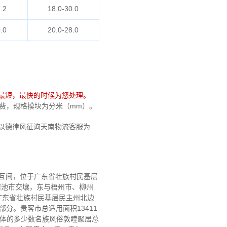
.2
18.0-30.0
.0
20.0-28.0
最短，最快的时候为您处理。
劲兔费，规格摸块为分米（mm）。
以德律风征询天南物流客服为
29′相互间，位于广东省壮族村民基层
河池市交壤，东与梧州市、柳州
广东省壮族村民基层民主州北边
分。贵客市总适用面积13411
要体的多少数名族风俗敦睦聚居总