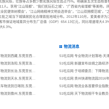
名族风俗，壮族等占多数少数名族风俗生齿占75%。明确第五次生齿核查参
611人。享用“江山瑶都”、“我们抚玩石之城”、“广西省内省煤都”等美称
全民健体树模会”，“江山网络精神文明会选举会”，“江山双拥模范城”，“
为主批之域当下城镇居民化合理首批地域分布。2012年110月，爱美者评
市保证地域差异分布生厂总值（GDP）654.13亿元，同比增速增大4.3
大6.3%。
物流消息
51吃瓜网:东莞到西藏物流公司,东莞整车物流到西藏,东莞至西藏物流专线 - 天南
51吃瓜网:专业物流计划落地-
51吃瓜网:东莞到洛阳物流公司,东莞整车物流到洛阳,东莞至洛阳物流专线 - 天南
51吃瓜网:新疆宣布丝绸之路经
51吃瓜网:东莞到长治物流公司,东莞整车物流到长治,东莞至长治物流专线 - 天南
51吃瓜网:于培顺委员：下降物
51吃瓜网:东莞到天水物流公司,东莞整车物流到天水,东莞至天水物流专线 - 天南
51吃瓜网:贵州快递物流园2016
51吃瓜网:东莞到日喀则物流公司,东莞整车物流到日喀则,东莞至日喀则物流专线
51吃瓜网:物流业各首要停业指
51吃瓜网:东莞到儋州物流公司,东莞整车物流到儋州,东莞至儋州物流专线 - 天南
51吃瓜网:天下物流相干专业教