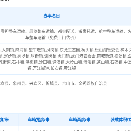
办事名目
、零担整车运输、展览整车运输、都会配送、搬家托运、航空整车运输、
车整车运输（免费上门估价）
,大朗镇,麻涌镇,望牛墩镇,凤岗镇,东莞生态园,桥头镇,松山湖管委会,樟木
镇,寮步镇,高埗镇,厚街镇,谢岗镇,虎门镇,虎门港管委会,南城街道,横沥镇,
城街道,石排镇,洪梅镇,沙田镇,道滘镇,大岭山镇,清溪镇,茶山镇,石碣镇,中
镇,万江街道,长安镇,黄江镇
武宣县、象州县、兴宾区、忻城县、合山市、金秀瑶族自治县
度/米
车箱宽度/米
车箱高度/米
装载体积/