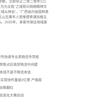
数，立即停止二零二零年111
。评为为主批“之域观众网络精神文
之域从林会”，“广西省内省园林景
为江山无果年人思惟德育课扶植主
%。2025年，来客市保证地域差
天津市快递专业类物流专项规
济带焦点区商贸物流中间建
流本钱不是不物流本钱
年实现快件量逾3亿票 产值超
数全数翻红
员信息化大赛启动