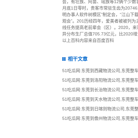
会，有壮族、阿苗、瑶族等12俩个少数
月底1日零时，贵客市常驻生齿为2074
明办事人软件树模区”制定会，“江山下载
观会”。201历经四年，爱美者被被列
线任务提高老前辈会（区）。2020，来客
异分布生厂总值705.73亿元，比2020增
以上百科内容来自百度百科
相干文章