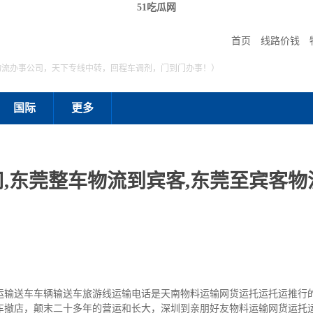
51吃瓜网
首页
线路价钱
物流办事公司，天下专线中转，回程车调剂，门到门办事！）
国际
更多
,东莞整车物流到宾客,东莞至宾客物流
运输送车车辆输送车旅游线运输电话是天南物料运输网货运托运托运推行
车撤店，颠末二十多年的营运和长大，深圳到亲朋好友物料运输网货运托