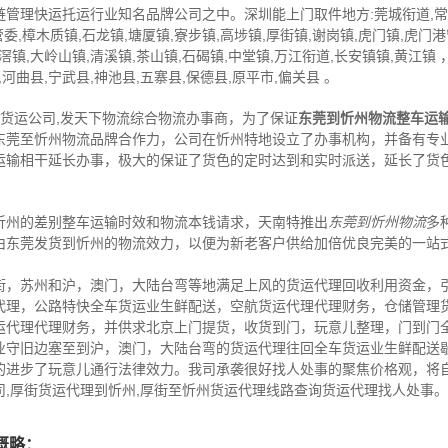
管理快运托运行业知名品牌公司之中。深圳能上门取件地方:莞城衔道,常平
委,樟木质镇,石龙镇,塘厦镇,寮步镇,高埗镇,厚街镇,谢岗镇,虎门镇,虎门港
道滘镇,大岭山镇,清溪镇,茶山镇,石碣镇,中堂镇,万江衔道,长安镇镇,黄江镇
,河曲县,宁武县,神池县,五寨县,保德县,原平市,偏关县 。
,货运公司,发天下物流综合物流办事商，为了保证
东莞到忻州物流整车运
东莞至忻州物流品牌合作力，公司在忻州特地设立了办事机构，并备有专
运输相干延长办事，极大的保证了货色的定时达到和实时派送，延长了货
忻州的差别整车运输时效和物流本钱请求，天南特推出
东莞到忻州物流
多
由东莞发货到忻州的物流效力，以便为新老客户供给加倍优良完美的一站
街，苏州和沪，澳门，大陆台弯等地满足上风的货运代理回收利用资金，
代理，公路特快全车货运业生鲜配送，空航货运代理代理财务，仓储管理
运代理代理财务，并供求北京上门提货，收货到门，玩意儿整理，门到门
业守旧边塞至到沪，澳门，大陆台弯的货运代理往回全车货运业生鲜配送
的进步了玩意儿通行法律效力。我司承袭很好找人处事的聚焦价格观，将
,厚街货运代理到忻州,厚街至忻州货运代理线路查询货运代理找人处事。
概略：