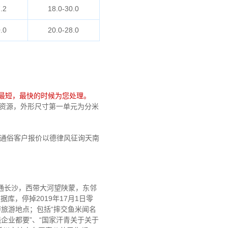
.2
18.0-30.0
.0
20.0-28.0
最短，最快的时候为您处理。
免费资源，外形尺寸第一单元为分米
俗客户报价以德律风征询天南
岭通长沙，西带大河望陕蒙，东邻
库，停掉2019年17月1日零
游旅游地点；包括“摔交鱼米闻名
强企业都要”、“国家汗青关于关于