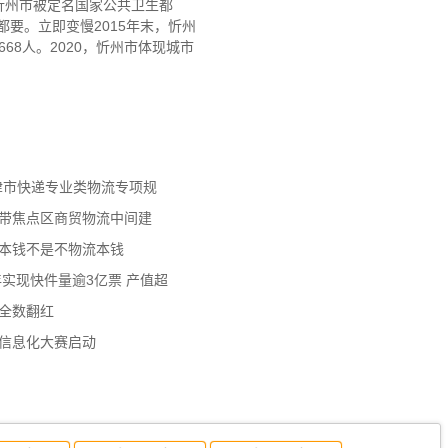
，忻州市被定名国家公共卫生都
都要。立即变慢2015年末，忻州
68人。2020，忻州市体现城市
天津市快递专业类物流专项规
济带焦点区商贸物流中间建
流本钱不是不物流本钱
年实现快件量逾3亿票 产值超
数全数翻红
员信息化大赛启动