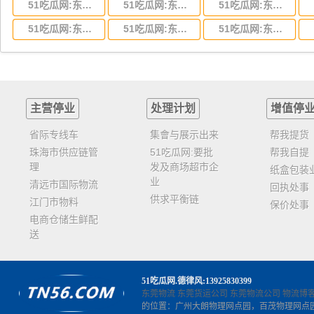
51吃瓜网:东莞到湖北省物流专线,东莞到湖北省物流公司
51吃瓜网:东莞到河南省物流专线,东莞到河南省物流公司
51吃瓜网:东莞到湖南省物流专线,东莞到湖南省物流公司
51吃瓜网:东莞到云南省物流运输,东莞到云南省物流公司
51吃瓜网:东莞到江西省物流专线,东莞到江西省物流公司
51吃瓜网:东莞到安徽省物流专线,东莞到安徽省物流公司
主营停业
处理计划
增值停
省际专线车
集會与展示出来
帮我提货
珠海市供应链管
51吃瓜网:要批
帮我自提
理
发及商场超市企
纸盒包装
业
清远市国际物流
回执处事
供求平衡链
江门市物料
保价处事
电商仓储生鲜配
送
51吃瓜网
.德律风:13925830399
东莞物流
东莞货运公司
东莞物流公司
物流博
的位置：广州大朗物理网点园，百茂物理网点