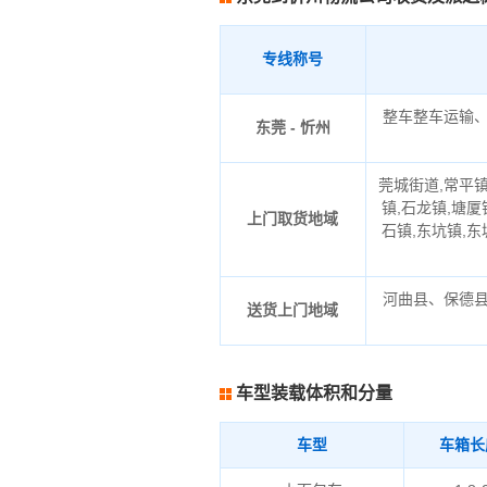
专线称号
整车整车运输
东莞 - 忻州
莞城街道,常平镇
镇,石龙镇,塘厦
上门取货地域
石镇,东坑镇,东
河曲县、保德
送货上门地域
车型装载体积和分量
车型
车箱长