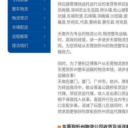
供应链管理快运托运行业的发芽势供应链
整车物流
凤岗镇,深圳农业生态园,桥头镇,松山湖管
坑镇,东城衔道,石排镇,洪梅镇,沙田镇,
物流常识
襄县,忻府区,代县,繁峙县,静乐县,岢岚县
仓储配送
天南作为专业的物流公司,物流整车运输
远程搬家
时、高效的经营，进一步进步天南物流
接洽咱们
同，为您供给从东莞到忻州的物流整车
输效力。
同时，为了便利泛博客户从东莞物流到
东莞到忻州整车运输的物流本钱，进步
运输办事！
天南在厦门，厦门，广州市，杭州，厚
为转运我司中，歇业笼盖公路桥车货运
代理，项目货运代理，收入支出表口货
相干保值找人处事，直接外行在业内专
口支配步奏，消减了玩意儿在途同时，
供求到更很好的厚街到忻州货运代理我司
东莞到忻州物流公司收货及派送