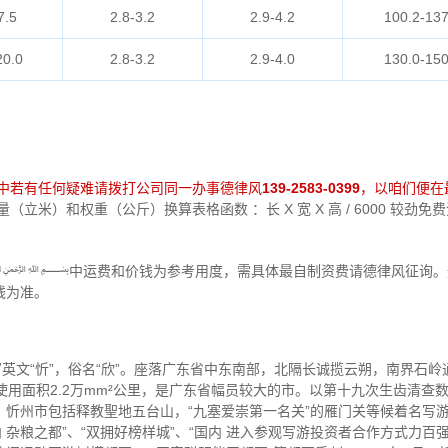
7.5
2.8-3.2
2.9-4.2
100.2-137
20.0
2.8-3.2
2.9-4.0
130.0-150
中若有任何疑难请拨打公司同一办事德律风
139-2583-0399
，以咱们便在
立米）和权重（公斤）换算表格函数 ：长 X 宽 X 高 / 6000 较劲
中运费和价钱为参考用度，需具体最自制资费请德律风征询。通
钱为准。
写英文“忻”，俗名“欣”。座落广东省中东南部，北隔长诚揽云朔，南界石
用面积2.2万mm²公里，是广东省幅员较大的市。以第十九次生齿清查数据
8人。忻州市包括释教聖地五台山，“九塞爱崇第一名关”的雁门关等候着名写
国内 杂粮之都”、“双拥好榜样城”、“国内 进入参观写游投资者合作方式力百