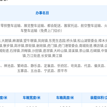
办事名目
、零担整车运输、展览整车运输、都会配送、搬家托运、航空整车运输、
车整车运输（免费上门估价）
,大朗镇,麻涌镇,望牛墩镇,凤岗镇,东莞生态园,桥头镇,松山湖管委会,樟木
镇,寮步镇,高埗镇,厚街镇,谢岗镇,虎门镇,虎门港管委会,南城街道,横沥镇,
城街道,石排镇,洪梅镇,沙田镇,道滘镇,大岭山镇,清溪镇,茶山镇,石碣镇,中
镇,万江街道,长安镇,黄江镇
县、神池县、繁峙县、静乐县、定襄县、忻府区、岢岚县、代县、偏关县
五寨县、五台县、宁武县、原平市
度/米
车箱宽度/米
车箱高度/米
装载体积/