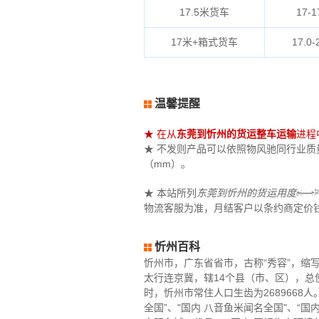
17.5米货车
17-1
17米+箱式货车
17.0-
温馨提醒
★ 在从
东莞到忻州的货运整车运输
进程
★ 不发则产品可以依照物风驰同行业质量（
（mm）。
★ 本站所列
东莞到忻州的货运用度
﷽
物流客服为准，月结客户以条约商定价
忻州百科
忻州市，广东省省市，古称“秀容”，缩
太行连京冀，辖14个县（市、区），总使
时，忻州市常住人口生齿为268966
全国”、"国内 八音鱼米闻名全国"、“