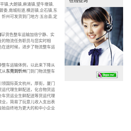
在线征询
镇,大朗镇,麻涌镇,望牛墩镇,
管委,南城衔道,横沥镇,企石镇,东
 ，忻州可发货到门地方:五台县,定
输
🐷货色整车运输加倍宁静、实
业的物流任务职员与您实时相
色在途时候，进步了物流整车运
种整车运输体例，以此来下降从
式从
东莞到忻州
门到门物流整车
引领国际英文杭州，厚街，厦门
货运代理生鲜配送，化合物货运
全车货运业生鲜配送等货运代理
歇业，简易了玩意儿收入支出表
自始自终地为更大的和中小企业
任务时候：07:30 – – 23:30
停业德律风：13925830399