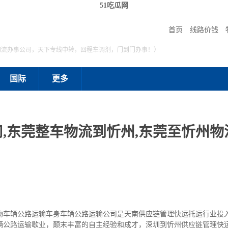
51吃瓜网
首页
线路价钱
物流办事公司，天下专线中转，回程车调剂，门到门办事！）
国际
更多
,东莞整车物流到忻州,东莞至忻州物流
物车辆公路运输车身车辆公路运输公司是天南供应链管理快运托运行业投
辆公路运输歇业，颠末丰富的自主经验和成才，深圳到忻州供应链管理快