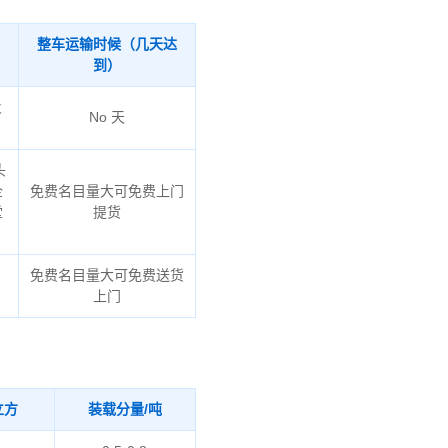
整车运输时候（几天达
到）
火
No 天
头
企
免费名目量大可免费上门
堂
提货
、
免费名目量大可免费送货
上门
立方
装载分量/吨