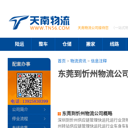
天南物流公司接待您
（一站式
陆运
整车
仓储
搬家
线路
首页
>
物流资讯
>
信息注释
配套办事
东莞到忻州物流公司
公司简介
东莞到忻州物流公司概略
停业流程
深圳到忻州供应链管理快运托运行业货
州转站供应链管理快运托运行业车身车
专线收集