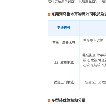
理托运装运司到西宁市,塘厦至西宁市
东莞到乌鲁木齐物流公司收货及
专线称号
整车整车运输
东莞 - 乌鲁木齐
莞城街道,常平镇
镇,石龙镇,塘厦
上门取货地域
石镇,东坑镇,东
送货上门地域
新郊区、沙依
车型装载体积和分量