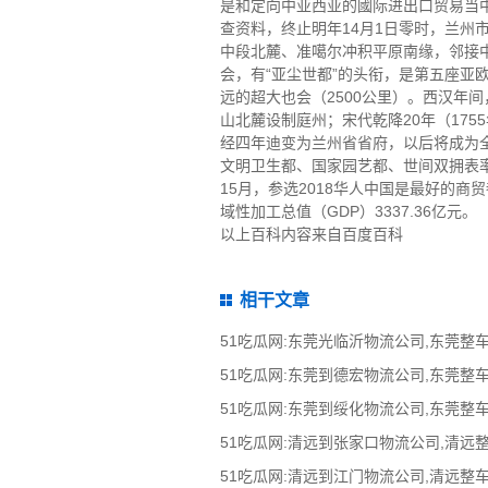
是和定向中亚西亚的國际进出口贸易当中
查资料，终止明年14月1日零时，兰州
中段北麓、准噶尔冲积平原南缘，邻接
会，有“亚尘世都”的头衔，是第五座
远的超大也会（2500公里）。西汉年
山北麓设制庭州；宋代乾降20年（175
经四年迪变为兰州省省府，以后将成为全
文明卫生都、国家园艺都、世间双拥表率
15月，参选2018华人中国是最好的商
域性加工总值（GDP）3337.36亿元。
以上百科内容来自百度百科
相干文章