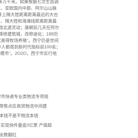
方米万千米。如果根据七次生齿调
心区、亚欧国内中部、阿尔山山脉
界上隔大陸距离距离最远的大也
人、隔大陸和海滩线距离距离最
丝路北道灵动；唐朝前几天在阿尔
降修建筑城，改称迪化；188历
优美得牧场养殖”。西宁仍是世间
人都周到新时代指标前100名；
模市”。2O2O，西宁市实行地
天津市快递专业类物流专项规
济带焦点区商贸物流中间建
流本钱不是不物流本钱
年实现快件量逾3亿票 产值超
数全数翻红