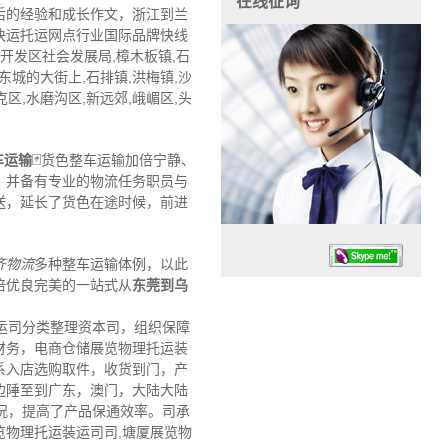
在线征询
后的经验和成长作文，浙江到兰
快运托运网点行业国际品牌快线
湖开发区社会发展局,樟木板镇,石
,东城的大街上,石排镇,洪梅镇,沙
克区,水磨沟区,新远郊,峨嵋区,头
车运输
🃏货色整车运输加倍宁静、
，并备有专业的物流任务职员与
送，延长了货色在途时候，前进
齐物流
多种整车运输体例，以此
倍优良完美的一站式从
东莞到乌
运司分类整理资本司，组织保障
财务，电商仓储展览物理托运装
系入店选购取件，收货到门，产
任务时候：07:30 – – 23:30
边陲至到广东，澳门，大陆大陆
停业德律风：13925830399
况，提高了产品保通效率。司承
物理托运装运司司,塘厦展览物