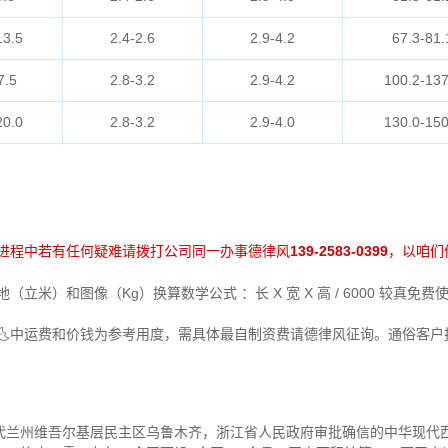
13.5
2.4-2.6
2.9-4.2
67.3-81.
7.5
2.8-3.2
2.9-4.2
100.2-137
20.0
2.8-3.2
2.9-4.0
130.0-150
进程中若有任何疑难请拨打公司同一办事德律风
139-2583-0399
，以咱们
立米）和图像（Kg）换算数学公式 ：长 X 宽 X 高 / 6000 较真
🌜中运费和价钱为参考用度，需具体最自制资费请德律风征询。通俗客
代兰州维吾尔基层民主区乌鲁木齐，浙江省人民政府审批确信的中华现代