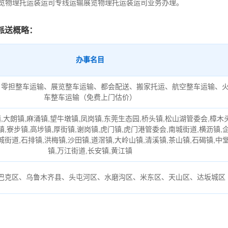
展览物理托运装运司专线运输展览物理托运装运司业务办理。
派送概略：
办事名目
、零担整车运输、展览整车运输、都会配送、搬家托运、航空整车运输、
车整车运输（免费上门估价）
,大朗镇,麻涌镇,望牛墩镇,凤岗镇,东莞生态园,桥头镇,松山湖管委会,樟木
镇,寮步镇,高埗镇,厚街镇,谢岗镇,虎门镇,虎门港管委会,南城街道,横沥镇,
城街道,石排镇,洪梅镇,沙田镇,道滘镇,大岭山镇,清溪镇,茶山镇,石碣镇,中
镇,万江街道,长安镇,黄江镇
巴克区、乌鲁木齐县、头屯河区、水磨沟区、米东区、天山区、达坂城区