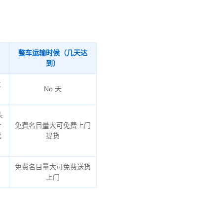
整车运输时候（几天达
到）
火
No 天
头
企
免费名目量大可免费上门
堂
提货
免费名目量大可免费送货
上门