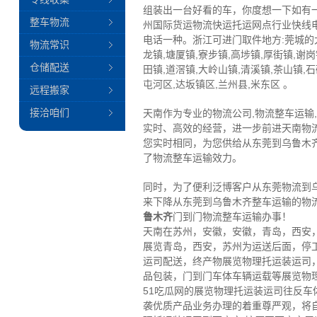
组装出一台好看的车，你度想一下如有
整车物流
州国际货运物流快运托运网点行业快线
电话一种。浙江可进门取件地方:莞城的大
物流常识
龙镇,塘厦镇,寮步镇,高埗镇,厚街镇,谢
仓储配送
田镇,道滘镇,大岭山镇,清溪镇,茶山镇,
屯河区,达坂镇区,兰州县,米东区 。
远程搬家
接洽咱们
天南作为专业的物流公司,物流整车运输
实时、高效的经营，进一步前进天南物
您实时相同，为您供给从东莞到乌鲁木
了物流整车运输效力。
同时，为了便利泛博客户从东莞物流到
来下降从东莞到乌鲁木齐整车运输的物
鲁木齐
门到门物流整车运输办事！
天南在苏州，安徽，安徽，青岛，西安
展览青岛，西安，苏州为运送后面，停
运司配送，终产物展览物理托运装运司
品包装，门到门车体车辆运载等展览物
51吃瓜网的展览物理托运装运司往反
袭优质产品业务办理的着重尊严观，将