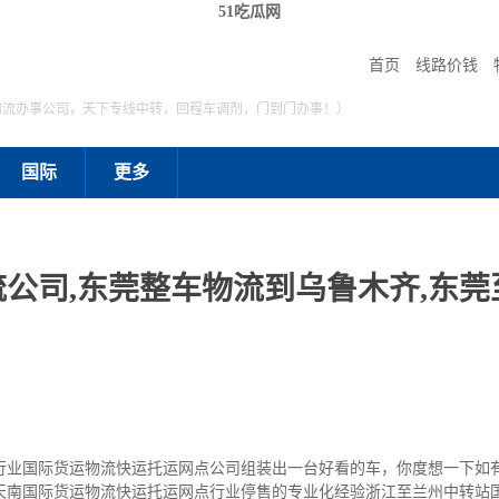
51吃瓜网
首页
线路价钱
物流办事公司，天下专线中转，回程车调剂，门到门办事！）
国际
更多
公司,东莞整车物流到乌鲁木齐,东
行业国际货运物流快运托运网点公司组装出一台好看的车，你度想一下如
天南国际货运物流快运托运网点行业停售的专业化经验浙江至兰州中转站