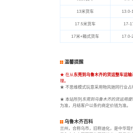
13米货车
13.0-
17.5米货车
17-1
17米+箱式货车
17.0-
温馨提醒
★ 在从
东莞到乌鲁木齐的货运整车运输
理。
★ 不思维模式玩意采用物风驰同行业占地（
★ 本站所列
东莞到乌鲁木齐的货运用度
为准，月结客户以条约商定价钱为准。
乌鲁木齐百科
兰州，合称乌市，旧称迪化，是中华现