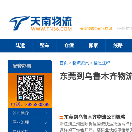
天南物流公司接待您
（一站式
陆运
整车
仓储
搬家
线路
首页
>
物流资讯
>
信息注释
配套办事
东莞到乌鲁木齐物流
公司简介
东莞到乌鲁木齐物流公司概略
停业流程
浙江到兰州国际货运物流快运托运网点
这样的车你会开吗。装运业快线电话是
专线收集