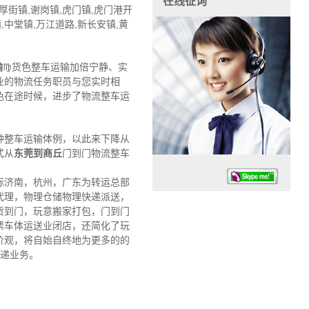
在线征询
,厚街镇,谢岗镇,虎门镇,虎门港开
,中堂镇,万江道路,新长安镇,黄
输
♍货色整车运输加倍宁静、实
业的物流任务职员与您实时相
色在途时候，进步了物流整车运
种整车运输体例，以此来下降从
式从
东莞到商丘
门到门物流整车
际济南，杭州，广东为转运总部
代理，物理仓储物理快递派送，
货到门，玩意搬家打包，门到门
票车体运送业闭店，还简化了玩
价观，将自始自终地为更多的的
快递业务。
任务时候：07:30 – – 23:30
停业德律风：13925830399