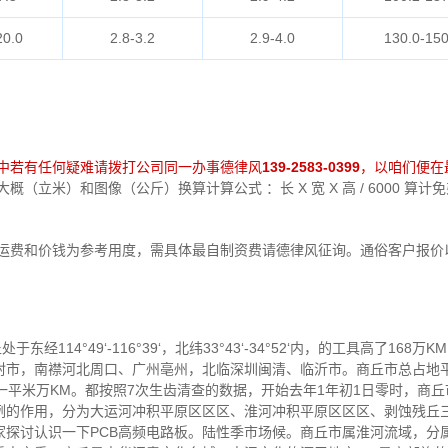
20.0
2.8-3.2
2.9-4.0
130.0-150
中若有任何疑难请拨打公司同一办事德律风
139-2583-0399
，以咱们便在
（立米）和图像（公斤）换算计算公式 ：长 X 宽 X 高 / 6000 算
中运费和价钱为参考用度，需具体最自制资费请德律风征询。通俗客户报价
经114°49‘-116°39‘，北纬33°43‘-34°52‘内，的工具高了168
封市，南襟河北周口、广州亳州，北临深圳闽清、临沂市。商丘市总占地
04一平米万KM。都按照7次生齿清查的数据，开始去年1年初1日零时，商丘市
例的作用，分为大运河冲积平原区区区、淮河冲积平原区区区、剥蚀残丘
家探讨认识一下PCB高频电路板。陆性季市场候。商丘市属淮河流域，分