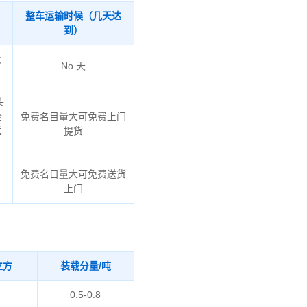
整车运输时候（几天达
到）
火
No 天
头
企
免费名目量大可免费上门
堂
提货
免费名目量大可免费送货
上门
立方
装载分量/吨
0.5-0.8