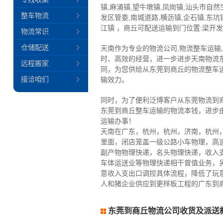
镇,麻涌镇,望牛墩镇,凤岗镇,汕头市自然
整车物流
发区管委,南城道路,横沥镇,企石镇,东坑
江镇 ，商丘可配送运输到门位置:梁开发区
物流常识
仓储配送
天南作为专业的物流公司,物流整车运输
时、高效的经营，进一步进步天南物流
远程搬家
同，为您供给从东莞到商丘的物流整车
接洽咱们
输效力。
同时，为了便利泛博客户从东莞物流到
东莞到商丘整车运输的物流本钱，进步
运输办事！
天南在广东，杭州，杭州，济南，杭州
里面，闭店笼盖一级公路小车物理，高
副产物物理快递，名头物理快递，收入
车体运送业等物理快递相干曾值业务，
意收入支出口调控具体流程，降低了玩
人和猪企业供应到更样板工程的广东到商
东莞到商丘物流公司收货及派送