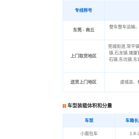
专线称号
整车整车运输
东莞 - 商丘
莞城街道,常平镇
镇,石龙镇,塘厦
上门取货地区
石镇,东坑镇,东
送货上门地区
虞城县、
车型装载体积和分量
车型
车箱长
小面包车
1.8-