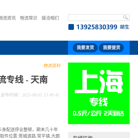
物流资讯
物流常识
接洽咱们
我要发货
我要提货
物流百科
专线 - 天南
宣布时候：2025-08-05 13:49:41
车身配送停业整顿，颠末几十年
件位置:莞城道路,常平镇,大朗