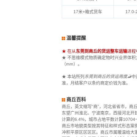
17米+箱式货车
17.0-
温馨提醒
★ 在从
东莞到商丘的货运整车运输
进程
★ 不思维模式物质确定物时兴业界体积大概
（mm）。
★ 本站所列
东莞到商丘的货运用度
🦂
准，月结客户以条约商定价钱为准。
商丘百科
商丘，英文缩写“商”，河北省省市，商丘处于东
东望广州淮北、宁波南京，西接河北开
计算的6.4%，城市占地平数计算107
商丘市地貌类型按其特征和样式形态案
冲积平原区区区区。商丘市属暖温给大