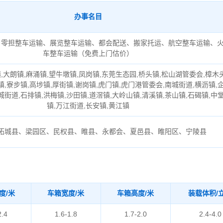
办事名目
、零担整车运输、展览整车运输、都会配送、搬家托运、航空整车运输、
车整车运输（免费上门估价）
,大朗镇,麻涌镇,望牛墩镇,凤岗镇,东莞生态园,桥头镇,松山湖管委会,樟木
镇,寮步镇,高埗镇,厚街镇,谢岗镇,虎门镇,虎门港管委会,南城街道,横沥镇,
城街道,石排镇,洪梅镇,沙田镇,道滘镇,大岭山镇,清溪镇,茶山镇,石碣镇,中
镇,万江街道,长安镇,黄江镇
柘城县、梁园区、民权县、睢县、永都会、夏邑县、睢阳区、宁陵县
度/米
车箱宽度/米
车箱高度/米
装载体积/
2.4
1.6-1.8
1.7-2.0
2.4-4.0