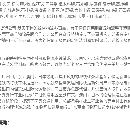
生态园,桥头镇,松山湖开发区管委,樟木料镇,石龙镇,塘厦镇,寮步镇,高埗镇
镇,东城道路,石排镇,洪梅镇,沙田镇,道滘镇,大岭山镇,清溪镇,茶山镇,石碣镇
,睢阳区,民权县,宁陵县,柘城县,睢县,虞城县,夏邑县,永都会 。
,货运公司,发天下物流综合物流办事商，为了保证
东莞到商丘物流整车运
东莞至商丘物流品牌合作力，公司在商丘特地设立了办事机构，并备有专
运输相干延长办事，极大的保证了货色的定时达到和实时派送，延长了货
商丘的差别整车运输时效和物流本钱请求，天南特推出
东莞到商丘物流
多
由东莞发货到商丘的物流效力，以便为新老客户供给加倍优良完美的一站
，广州和广东，澳门，日本等地兼具上风的物理快递处理基金，借助新国
速铁路特快车体运送业，国际航空物理货运国际快运新公司产业带办总部
支出口物理货运国际快运新公司产业带办总部代理，并供应请人取件，收
另外外行在业内更好守旧边境地区至到广东，澳门，日本的物理快递往返
意在途阶段，提高了玩意交通作用。总部承袭样板工程业务的亮点付出代
丘物理快递总部,广东物理快递到商丘,广东至商丘物理快递专线的物理
概略：