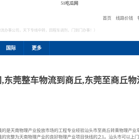
51吃瓜网
首页
线路价钱
物流办事公司，天下专线中转，回程车调剂，门到门办事！）
国际
更多
,东莞整车物流到商丘,东莞至商丘物流
线的是天南物理产业投放市场的工程专业经验汕头市至商丘转乘物理产业
的完整为天南物理产业的良好物理产业项目快线的之1。汕头市可以上门取