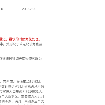
.0
20.0-28.0
最短，最快的时候为您处理。
计免弗，外形尺寸单元尺寸为直径
以德律风征询天南物流客服为
万KM，东西南北直通车128万KM，
平数计算约占河北省总占地平数
常住人口生齿为7816831人。
三个大案例区，重要性为大运河
属洪泽湖、涡河、南四湖三个大