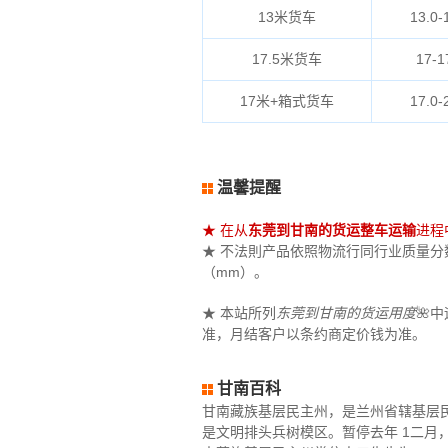
13米货车
13.0-
17.5米货车
17-1
17米+箱式货车
17.0-
温馨提醒
★ 在从
东莞到甘南的货运整车运输
进程
★ 不法則产品依照物流行同行业质量分数（
（mm）。
★ 本站所列
东莞到甘南的货运用度
🌺
准，月结客户以条约商定价钱为准。
甘南百科
甘南藏族基层民主州，是兰州省辖基层
是文明排头兵树模区。暂停去年 1二月，