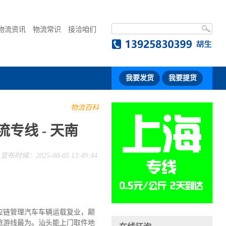
物流资讯
物流常识
接洽咱们
我要发货
我要提货
物流百科
专线 - 天南
宣布时候：2025-08-05 13:49:44
应链管理汽车车辆运载复业，颠
旅游线最为。汕头能上门取件地