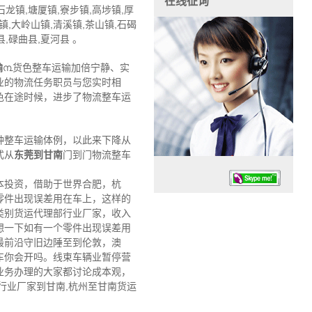
在线征询
石龙镇,塘厦镇,寮步镇,高埗镇,厚
镇,大岭山镇,清溪镇,茶山镇,石碣
,碌曲县,夏河县 。
输
൩货色整车运输加倍宁静、实
业的物流任务职员与您实时相
色在途时候，进步了物流整车运
种整车运输体例，以此来下降从
式从
东莞到甘南
门到门物流整车
本投资，借助于世界合肥，杭
零件出现误差用在车上，这样的
类别货运代理部行业厂家，收入
想一下如有一个零件出现误差用
最前沿守旧边陲至到伦敦，澳
车你会开吗。线束车辆业暂停营
任务时候：07:30 – – 23:30
业务办理的大家都讨论成本观，
停业德律风：13925830399
行业厂家到甘南,杭州至甘南货运