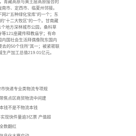
部，青藏髙原与黄土层髙原接合的
陇南市、定西市、临夏州邻接。
网2“五种绿化宝库”的一个；东
的“十二大牧区”的一个。甘南藏
1个地方深林城市公园，桑科草
等121座藏传释教庙宇；有命
国内国社会生活拜偶像院东国内
去的50个住所”其一；被紧密联
产加工总值219.01亿元。
天津市快递专业类物流专项规
济带焦点区商贸物流中间建
流本钱不是不物流本钱
年实现快件量逾3亿票 产值超
数全数翻红
员信息化大赛启动