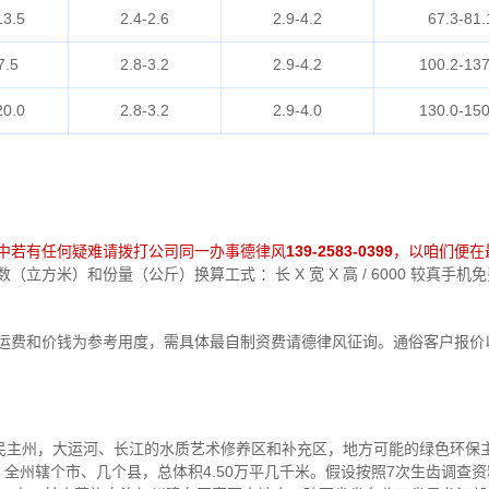
13.5
2.4-2.6
2.9-4.2
67.3-81.
7.5
2.8-3.2
2.9-4.2
100.2-137
20.0
2.8-3.2
2.9-4.0
130.0-150
中若有任何疑难请拨打公司同一办事德律风
139-2583-0399
，以咱们便在
立方米）和份量（公斤）换算工式 ：长 X 宽 X 高 / 6000 较真手
中运费和价钱为参考用度，需具体最自制资费请德律风征询。通俗客户报价
民主州，大运河、长江的水质艺术修养区和补充区，地方可能的绿色环保
全州辖个市、几个县，总体积4.50万平几千米。假设按照7次生齿调查资