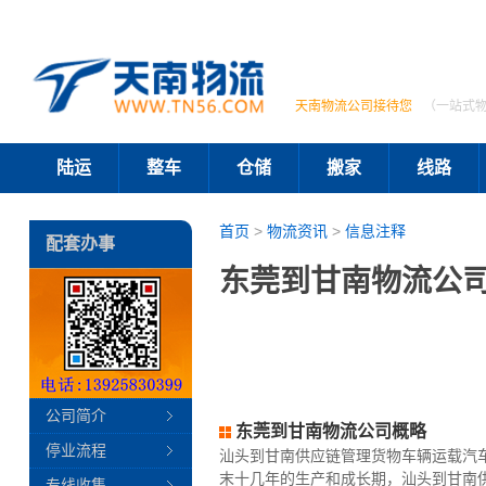
天南物流公司接待您
（一站式
陆运
整车
仓储
搬家
线路
首页
>
物流资讯
>
信息注释
配套办事
东莞到甘南物流公司
公司简介
东莞到甘南物流公司概略
停业流程
汕头到甘南供应链管理货物车辆运载汽
末十几年的生产和成长期，汕头到甘南
专线收集