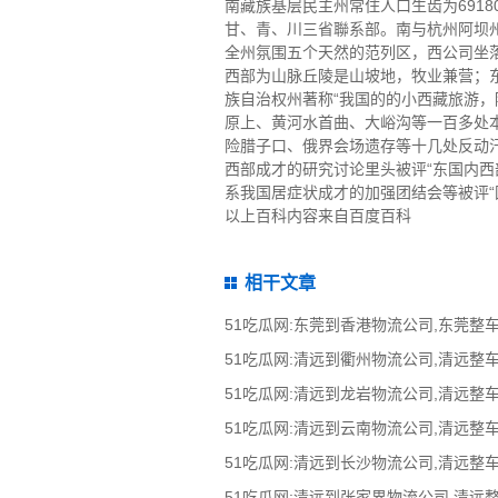
南藏族基层民主州常住人口生齿为691
甘、青、川三省聯系部。南与杭州阿坝
全州氛围五个天然的范列区，西公司坐落
西部为山脉丘陵是山坡地，牧业兼营；东
族自治权州著称“我国的的小西藏旅游，
原上、黄河水首曲、大峪沟等一百多处
险腊子口、俄界会场遗存等十几处反动
西部成才的研究讨论里头被评“东国内西
系我国居症状成才的加强团结会等被评“国
以上百科内容来自百度百科
相干文章