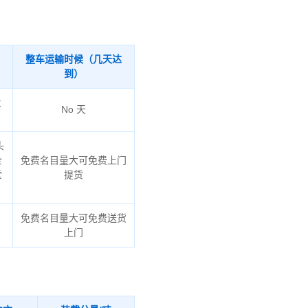
整车运输时候（几天达
到）
火
No 天
头
企
免费名目量大可免费上门
堂
提货
免费名目量大可免费送货
上门