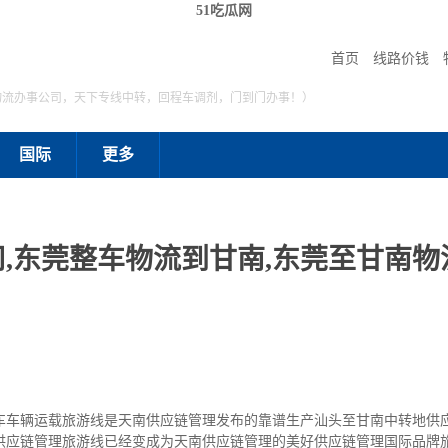
51吃瓜网
首页
线路价钱
物流办事公司，天下专线中转，回程车调剂，门到门办事！）
国际
更多
,东莞整车物流到甘南,东莞至甘南物流
车车辆运载旅游线是天南供应链管理发布的靠谱生产汕头至甘南中转地供
供应链管理旅游线已经变成为天南供应链管理的美好供应链管理国际品牌