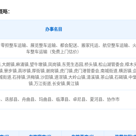
概略：
办事名目
、零担整车运输、展览整车运输、都会配送、搬家托运、航空整车运输、
车整车运输（免费上门估价）
,大朗镇,麻涌镇,望牛墩镇,凤岗镇,东莞生态园,桥头镇,松山湖管委会,樟木
镇,寮步镇,高埗镇,厚街镇,谢岗镇,虎门镇,虎门港管委会,南城街道,横沥镇,
城街道,石排镇,洪梅镇,沙田镇,道滘镇,大岭山镇,清溪镇,茶山镇,石碣镇,中
镇,万江街道,长安镇,黄江镇
县、迭部县、舟曲县、玛曲县、临潭县、卓尼县、夏河县、协作市