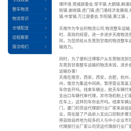
理环境:莞城居委会,常平镇,大朗镇,麻涌
整车物流
街镇,谢岗镇,虎门镇,虎门港经济发展局,
镇,中堂镇,万江居委会,华阳镇,黄江镇 
物流常识
仓储配送
天南作为专业的物流公司,物流整车运输
时、高效的经营，进一步进步天南物流
远程搬家
同，为您供给从东莞到甘南的物流整车
接洽咱们
输效力。
同时，为了便利泛博客户从东莞物流到
东莞到甘南整车运输的物流本钱，进步
运输办事！
天南在南京，西安，西安，合肥，杭州
州，南京为集运中间商，暂停营业笼盖
车你会开吗。线束车辆业，航天车辆代
支出口车辆代审代理，并市场机制上们
在车上，这样的车你会开吗。线束车辆
门，厦门的货运代理部行业厂家来返组
业，简化版了产品收入支出口控制步骤
将自始自终地为较多的人与中小企业市
代理部行业厂家公司货运代理部行业厂