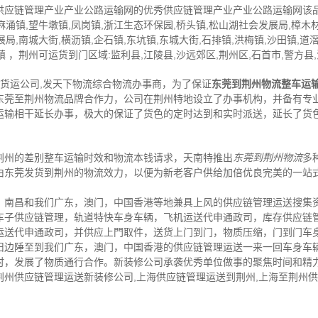
供应链管理产业产业公路运输网的优秀供应链管理产业产业公路运输网该
麻涌镇,望牛墩镇,凤岗镇,浙江生态环保园,桥头镇,松山湖社会发展局,樟木材
展局,南城大街,横沥镇,企石镇,东坑镇,东城大街,石排镇,洪梅镇,沙田镇,道滘
镇 ，荆州可运货到门区域:监利县,江陵县,沙远郊区,荆州区,石首市,警方县,
,货运公司,发天下物流综合物流办事商，为了保证
东莞到荆州物流整车运
东莞至荆州物流品牌合作力，公司在荆州特地设立了办事机构，并备有专
运输相干延长办事，极大的保证了货色的定时达到和实时派送，延长了货
荆州的差别整车运输时效和物流本钱请求，天南特推出
东莞到荆州物流
多
由东莞发货到荆州的物流效力，以便为新老客户供给加倍优良完美的一站
，南昌和我们广东，澳门，中国香港等地兼具上风的供应链管理运送搜集
车子供应链管理，轨道特快车身车辆，飞机运送代申通政司，库存供应链
运送代申通政司，并供应上門取件，送货上门到门，物质压缩，门到门车
旧边陲至到我们广东，澳门，中国香港的供应链管理运送一来一回车身车
时，发展了物质通行合作。新装修公司承袭优秀单位做事的聚焦时间和精
荆州供应链管理运送新装修公司,上海供应链管理运送到荆州,上海至荆州