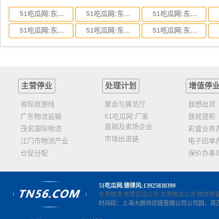
51吃瓜网:东莞到湖北省物流专线,东莞到湖北省物流公司
51吃瓜网:东莞到河南省物流专线,东莞到河南省物流公司
51吃瓜网:东莞到湖南省物流专线,东莞到湖南省物流公司
51吃瓜网:东莞到云南省物流运输,东莞到云南省物流公司
51吃瓜网:东莞到江西省物流专线,东莞到江西省物流公司
51吃瓜网:东莞到安徽省物流专线,东莞到安徽省物流公司
主营停业
处理计划
增值停
省际旅游线
聚会与展览厅
我想出货
广东物流运输
51吃瓜网:厂家
我就提柜
直销及卖场企业
茂名国际物流
彩盒业务
市场出清链
江门市物流产业
电子回单
仓促分配
保价办事
51吃瓜网
.德律风:13925830399
东莞物流
东莞货运公司
东莞物流公司
物流博
时间段：上海大朗供应链管理公司公司园，百