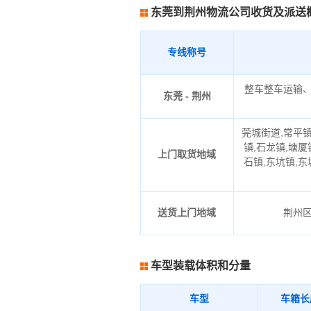
东莞到荆州物流公司收货及派送
专线称号
整车整车运输
东莞 - 荆州
莞城街道,常平镇
镇,石龙镇,塘厦
上门取货地域
石镇,东坑镇,东
送货上门地域
荆州
车型装载体积和分量
车型
车箱长