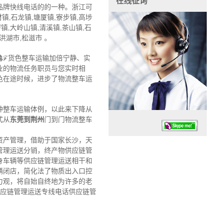
在线征询
品牌快线电话的的一种。浙江可
镇,石龙镇,塘厦镇,寮步镇,高埗
镇,大岭山镇,清溪镇,茶山镇,石
洪湖市,松滋市 。
输
ℱ货色整车运输加倍宁静、实
业的物流任务职员与您实时相
色在途时候，进步了物流整车运
种整车运输体例，以此来下降从
式从
东莞到荆州
门到门物流整车
资产管理，借助于国家长沙，天
管理运送分销，终产物供应链管
身车辆等供应链管理运送相干和
辆闭店，简化法了物质出入口控
力观，将自始自终地为许多的老
任务时候：07:30 – – 23:30
供应链管理运送专线电话供应链管
停业德律风：13925830399