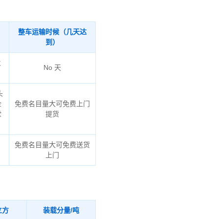
整车运输时候（几天达
到）
火
No 天
头
企
免费名目量大可免费上门
堂
提货
免费名目量大可免费送货
上门
立方
装载分量/吨