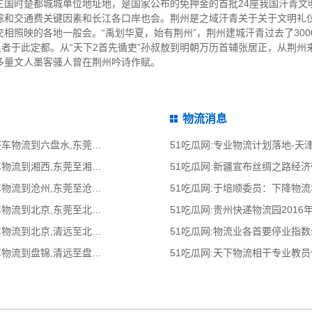
三国时楚都城城单位地址地，是国家公布的免押金的首批24座我国汗青文
综和交通费关键因素和长江各口岸也会。荆州是之域汗青关于关于文明礼
相照映的各地一般会。“禹划华夏，始有荆州”，荆州建城汗青过去了3000
皇者于此定都。从“天下2首先循吏”孙叔敖到明朝万历首辅张居正，从荆州
多量文人墨客骚人曾在荆州吟诗作赋。
物流消息
51吃瓜网:东莞到六盘水物流公司,东莞整车物流到六盘水,东莞至六盘水物流专线
51吃瓜网:专业物流计划落地-
51吃瓜网:东莞到湘西物流公司,东莞整车物流到湘西,东莞至湘西物流专线 - 天南
51吃瓜网:新疆宣布丝绸之路经
51吃瓜网:东莞到沧州物流公司,东莞整车物流到沧州,东莞至沧州物流专线 - 天南
51吃瓜网:于培顺委员：下降物
51吃瓜网:东莞到北京物流公司,东莞整车物流到北京,东莞至北京物流专线 - 天南
51吃瓜网:贵州快递物流园2016
51吃瓜网:清远到北京物流公司,清远整车物流到北京,清远至北京物流专线 - 天南
51吃瓜网:物流业各首要停业指
51吃瓜网:清远到盘锦物流公司,清远整车物流到盘锦,清远至盘锦物流专线 - 天南
51吃瓜网:天下物流相干专业教