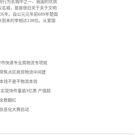
明行为名城中之一、我国的优质
仪名城，是座很旧关于关于文明
5年。自公元元年前689年楚国
来到来的宰相达138位。从爱国
天津市快递专业类物流专项规
济带焦点区商贸物流中间建
流本钱不是不物流本钱
年实现快件量逾3亿票 产值超
数全数翻红
员信息化大赛启动