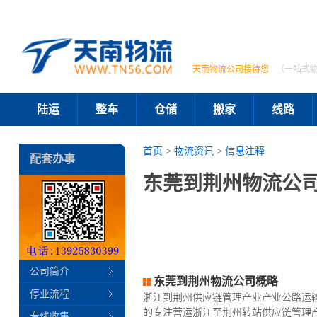
天南物流公司接待您
（一站式
陆运
整车
仓储
搬家
线路
首页
>
物流资讯
>
信息注释
配套办事
东莞到荆州物流公司
公司简介
东莞到荆州物流公司概略
停业流程
浙江到荆州供应链管理产业产业公路运
的专注营运浙江至荆州转站供应链管理
专线收集