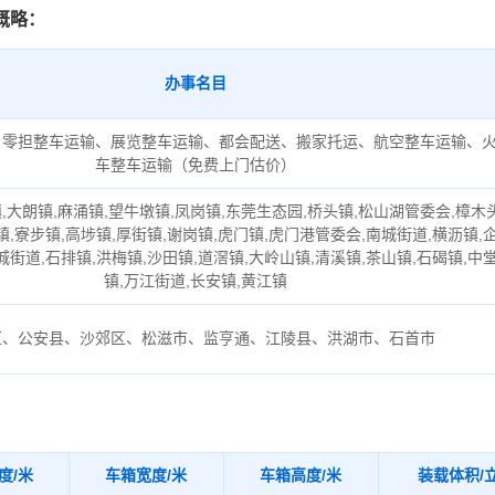
概略：
办事名目
、零担整车运输、展览整车运输、都会配送、搬家托运、航空整车运输、
车整车运输（免费上门估价）
,大朗镇,麻涌镇,望牛墩镇,凤岗镇,东莞生态园,桥头镇,松山湖管委会,樟木
镇,寮步镇,高埗镇,厚街镇,谢岗镇,虎门镇,虎门港管委会,南城街道,横沥镇,
城街道,石排镇,洪梅镇,沙田镇,道滘镇,大岭山镇,清溪镇,茶山镇,石碣镇,中
镇,万江街道,长安镇,黄江镇
区、公安县、沙郊区、松滋市、监亨通、江陵县、洪湖市、石首市
度/米
车箱宽度/米
车箱高度/米
装载体积/