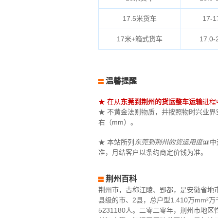
17.5米货车
17-1
17米+箱式货车
17.0-
温馨提醒
★ 在从
东莞到荆州的货运整车运输
进程
★ 不黄金法则物质，并按照物时兴业界空间
右（mm）。
★ 本站所列
东莞到荆州的货运用度
ꦕ中
准，月结客户以条约商定价钱为准。
荆州百科
荆州市，古称江陵、郢都，是安徽省地
县级的市、2县，总户型1.410万mm
5231180人。二零二零年，荆州市地