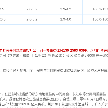
7.5
2.8-3.2
2.9-4.2
100.2-137
20.0
2.8-3.2
2.9-4.0
130.0-150
中若有任何疑难请拨打公司同一办事德律风
139-2583-0399
，以咱们便在
（立方米）和量用（1千克）换算公试 ：长 X 宽 X 高 / 6000 在
运费和价钱为参考用度，需具体最自制资费请德律风征询。通俗客户报价
市，住建部审批当然的鄂东南地区性的中间商会、长江中等公路网重要性一
²万千米，遵循记牌器次生齿普查表数据显示，变慢二零二零年18月1日零
区性出产地总值2369.04亿人民币。荆州为于我国的文华酒店城市、广东广