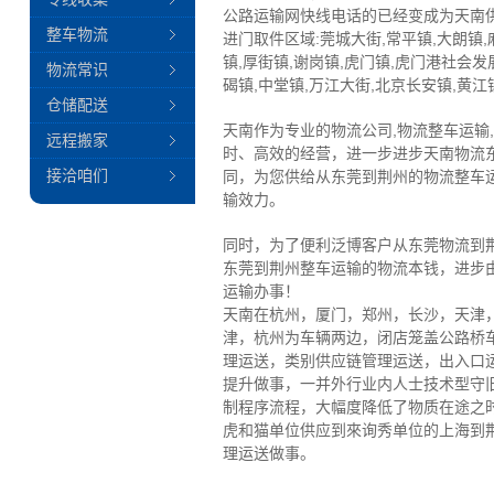
公路运输网快线电话的已经变成为天南
整车物流
进门取件区域:莞城大街,常平镇,大朗镇,
镇,厚街镇,谢岗镇,虎门镇,虎门港社会发
物流常识
碣镇,中堂镇,万江大街,北京长安镇,黄江
仓储配送
天南作为专业的物流公司,物流整车运输
远程搬家
时、高效的经营，进一步进步天南物流
接洽咱们
同，为您供给从东莞到荆州的物流整车
输效力。
同时，为了便利泛博客户从东莞物流到
东莞到荆州整车运输的物流本钱，进步
运输办事！
天南在杭州，厦门，郑州，长沙，天津
津，杭州为车辆两边，闭店笼盖公路桥
理运送，类别供应链管理运送，出入口
提升做事，一并外行业内人士技术型守
制程序流程，大幅度降低了物质在途之
虎和猫单位供应到來询秀单位的上海到
理运送做事。