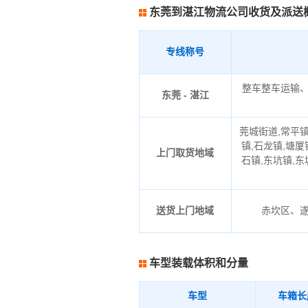
东莞到湛江物流公司收货及派送
专线称号
整车整车运输
东莞 - 湛江
莞城街道,常平镇
镇,石龙镇,塘厦
上门取货地域
石镇,东坑镇,东
送货上门地域
赤坎区、
车型装载体积和分量
车型
车箱长