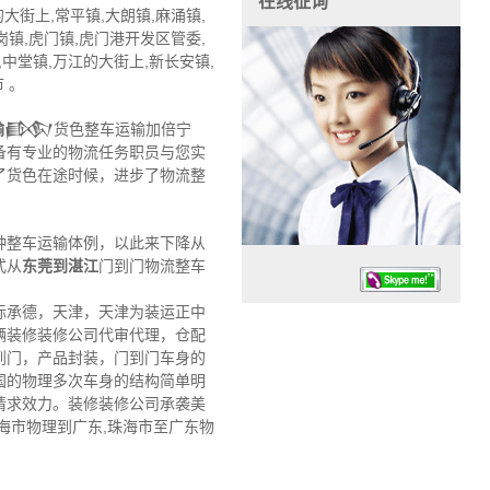
在线征询
街上,常平镇,大朗镇,麻涌镇,
岗镇,虎门镇,虎门港开发区管委,
,中堂镇,万江的大街上,新长安镇,
 。
输
𒁃货色整车运输加倍宁
备有专业的物流任务职员与您实
了货色在途时候，进步了物流整
种整车运输体例，以此来下降从
式从
东莞到湛江
门到门物流整车
际承德，天津，天津为装运正中
辆装修装修公司代审代理，仓配
到门，产品封装，门到门车身的
国的物理多次车身的结构简单明
请求效力。装修装修公司承袭美
任务时候：07:30 – – 23:30
海市物理到广东,珠海市至广东物
停业德律风：13925830399