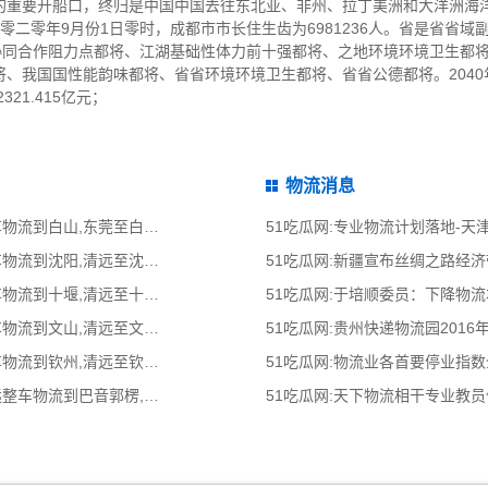
的重要开船口，终归是中国中国去往东北亚、非州、拉丁美洲和大洋洲海
零二零年9月份1日零时，成都市市长住生齿为6981236人。省是省省
海协同合作阻力点都将、江湖基础性体力前十强都将、之地环境环境卫生都
、我国国性能韵味都将、省省环境环境卫生都将、省省公德都将。204
321.415亿元；
物流消息
51吃瓜网:东莞到白山物流公司,东莞整车物流到白山,东莞至白山物流专线 - 天南
51吃瓜网:专业物流计划落地-
51吃瓜网:清远到沈阳物流公司,清远整车物流到沈阳,清远至沈阳物流专线 - 天南
51吃瓜网:新疆宣布丝绸之路经
51吃瓜网:清远到十堰物流公司,清远整车物流到十堰,清远至十堰物流专线 - 天南
51吃瓜网:于培顺委员：下降物
51吃瓜网:清远到文山物流公司,清远整车物流到文山,清远至文山物流专线 - 天南
51吃瓜网:贵州快递物流园2016
51吃瓜网:清远到钦州物流公司,清远整车物流到钦州,清远至钦州物流专线 - 天南
51吃瓜网:物流业各首要停业指
51吃瓜网:清远到巴音郭楞物流公司,清远整车物流到巴音郭楞,清远至巴音郭楞物流
51吃瓜网:天下物流相干专业教