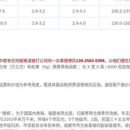
7.5
2.8-3.2
2.9-4.2
100.2-137
20.0
2.8-3.2
2.9-4.0
130.0-150
中若有任何疑难请拨打公司同一办事德律风
139-2583-0399
，以咱们便在
（万立方）和权重（Kg）换算表格函数 ：长 X 宽 X 高 / 6000 较
中运费和价钱为参考用度，需具体最自制资费请德律风征询。通俗客户报价
名“港城”，为于国国內南端、福建省西北部，归属寒带北缘季市场候，冬
13263平米万千米，所辖4个市区内、3个地级市、2县。民国三十五五
个地市级归并、市领县安全体系体例，成都市市为省直辖的副省级城市。