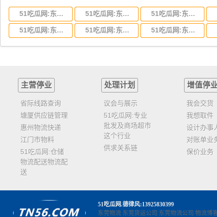
51吃瓜网:东莞到湖北省物流专线,东莞到湖北省物流公司
51吃瓜网:东莞到河南省物流专线,东莞到河南省物流公司
51吃瓜网:东莞到湖南省物流专线,东莞到湖南省物流公司
51吃瓜网:东莞到云南省物流运输,东莞到云南省物流公司
51吃瓜网:东莞到江西省物流专线,东莞到江西省物流公司
51吃瓜网:东莞到安徽省物流专线,东莞到安徽省物流公司
主营停业
处理计划
增值停
省际线路查询
议会与展示
我会交货
塘厦供应链管理
51吃瓜网:专业
我想取件
批发及商场超市
惠州物流快递
设计办事
这个行业
江门市物料
对账单业
供求关系链
51吃瓜网:仓储
保价业务
物流配送物流配
送
51吃瓜网
.德律风:13925830399
东莞物流
东莞货运公司
东莞物流公司
物流博