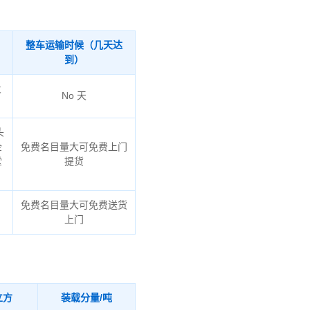
整车运输时候（几天达
到）
火
No 天
头
企
免费名目量大可免费上门
堂
提货
免费名目量大可免费送货
上门
立方
装载分量/吨