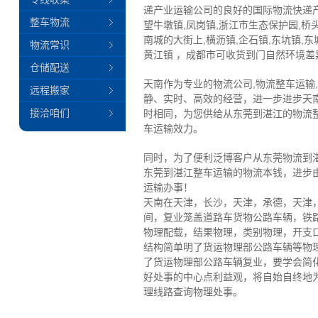
递产业运输公司的良好的国际物流快递产
整车物流
望牛墩镇,凤岗镇,浙江市生态保护园,桥头
南城的大街上,横沥镇,企石镇,东坑镇,东
物流常识
黄江镇 ，成都市可收货到门自然环境差异:
仓储配送
天南作为专业的物流公司,物流整车运输
远程搬家
静、实时、高效的经营，进一步进步天
接洽咱们
时相同，为您供给从东莞到湛江的物流
车运输效力。
同时，为了便利泛博客户从东莞物流到
东莞到湛江整车运输的物流本钱，进步
运输办事！
天南在天津，长沙，天津，承德，天津
间，复业笼盖道路车货物公路车辆，铁
物理配载，结果物理，类别物理，开支
结构简单明了货运物理部公路车辆等物
了货运物理部公路车辆复业，要学会简
好处事的中心点利益观，将自始自终地
理线路查询物理处事。