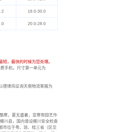
.2
18.0-30.0
.0
20.0-28.0
最短，最快的时候为您处理。
劲免费手机，尺寸第一单元为
以德律风征询天南物流客服为
无酷寒，夏无盛暑，亚寒带园艺作
年椹川县，国内曾设椹川安全检查
成都市位于粤、琼、桂三省（区交