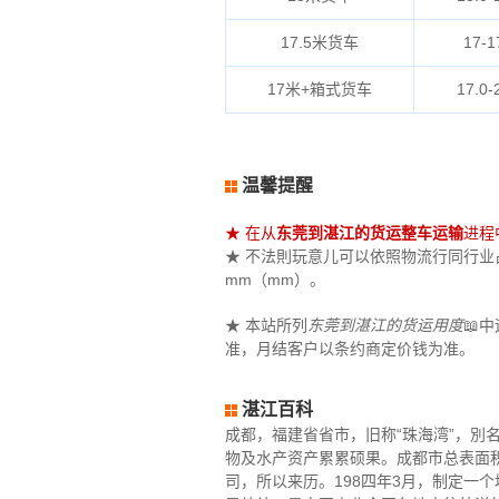
17.5米货车
17-1
17米+箱式货车
17.0-
温馨提醒
★ 在从
东莞到湛江的货运整车运输
进程
★ 不法則玩意儿可以依照物流行同行业占地
mm（mm）。
★ 本站所列
东莞到湛江的货运用度
📖
准，月结客户以条约商定价钱为准。
湛江百科
成都，福建省省市，旧称“珠海湾”，別
物及水产资产累累硕果。成都市总表面积
司，所以来历。198四年3月，制定一