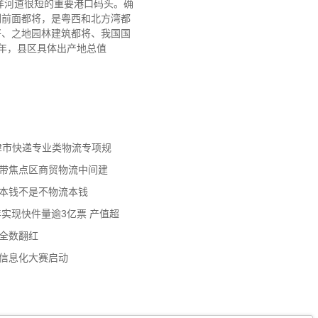
洋河道很短的重要港口码头。确
域副前面都将，是粤西和北方湾都
将、之地园林建筑都将、我国国
0年，县区具体出产地总值
天津市快递专业类物流专项规
济带焦点区商贸物流中间建
流本钱不是不物流本钱
年实现快件量逾3亿票 产值超
数全数翻红
员信息化大赛启动