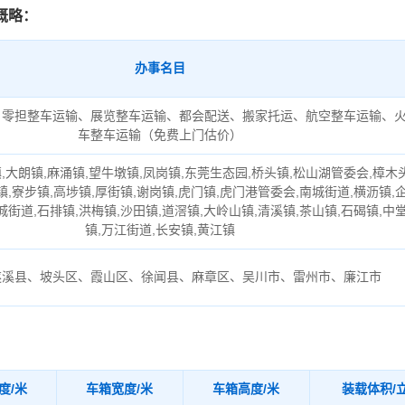
概略：
办事名目
、零担整车运输、展览整车运输、都会配送、搬家托运、航空整车运输、
车整车运输（免费上门估价）
,大朗镇,麻涌镇,望牛墩镇,凤岗镇,东莞生态园,桥头镇,松山湖管委会,樟木
镇,寮步镇,高埗镇,厚街镇,谢岗镇,虎门镇,虎门港管委会,南城街道,横沥镇,
城街道,石排镇,洪梅镇,沙田镇,道滘镇,大岭山镇,清溪镇,茶山镇,石碣镇,中
镇,万江街道,长安镇,黄江镇
遂溪县、坡头区、霞山区、徐闻县、麻章区、吴川市、雷州市、廉江市
度/米
车箱宽度/米
车箱高度/米
装载体积/