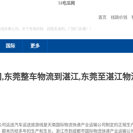
51吃瓜网
首页
线路价钱
物流办事公司，天下专线中转，回程车调剂，门到门办事！）
国际
更多
,东莞整车物流到湛江,东莞至湛江物流
公司运送汽车运送旅游线是天南国际物流快递产业运输公司制定的正规生
，颠末历经多年的生产和生长，浙江市到成都市国际物流快递产业运输公