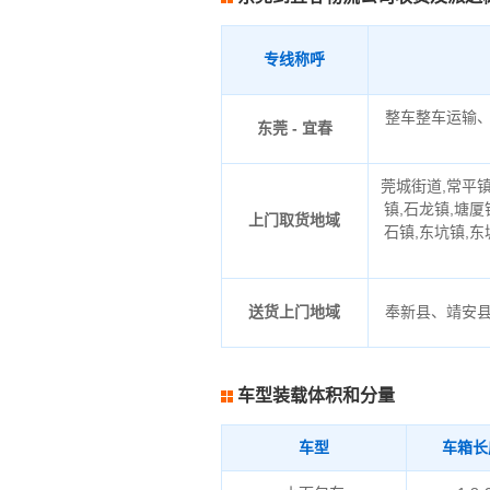
专线称呼
整车整车运输
东莞 - 宜春
莞城街道,常平镇
镇,石龙镇,塘厦
上门取货地域
石镇,东坑镇,东
送货上门地域
奉新县、靖安
车型装载体积和分量
车型
车箱长