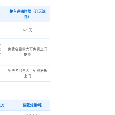
整车运输时候（几天达
到）
火
No 天
头
企
免费名目量大可免费上门
堂
提货
免费名目量大可免费送货
县
上门
立方
装载分量/吨