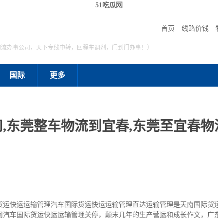
51吃瓜网
首页
线路价钱
物流办事公司，天下专线中转，回程车调剂，门到门办事！）
国际
更多
,东莞整车物流到宜春,东莞至宜春物流
货运快运运输管理汽车国际货运快运运输管理直达运输管理是天南国际货
司汽车国际货运快运运输管理关停，颠末几年的生产营运和成长作文，广