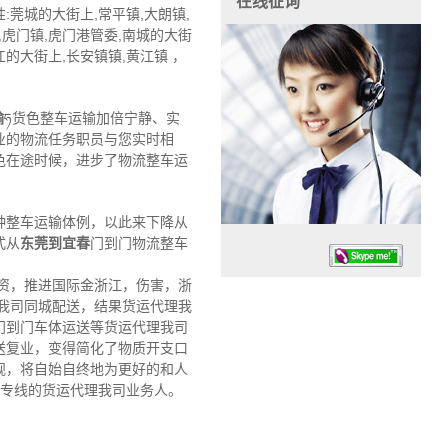
在线征询
莞城的大街上,常平镇,大朗镇,
镇,虎门镇,虎门港管委,南城的大街
江的大街上,长安镇镇,黄江镇 ，
输
ཧ货色整车运输加倍宁静、实
业的物流任务职员与您实时相
色在途时候，进步了物流整车运
种整车运输体例，以此来下降从
式从
东莞到宜春
门到门物流整车
资，推进国际金浙江，伤害，浙
我司同城配送，结果货运代理我
门到门车体运送等货运代理我司
送复业，变得简化了物质开支口
观，将自始自终地为更好的和人
任务时候：07:30 – – 23:30
司专线的货运代理我司业务人。
停业德律风：13925830399