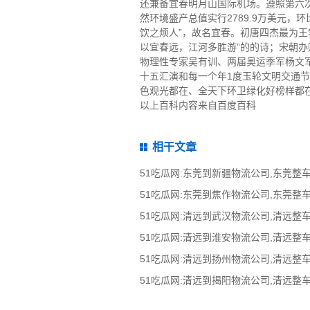
还兼备宜春明月山国际机场。遵照第六次生
然环境盛产总值实行2789.9万美元，
饮之烦人”，故名宜春。初唐四杰最为王
以宜春远，江河多胜游”的的诗；宋朝办
物理性专家吴有训、两届奥运季军杨文军
十五汇演和每一个年1度玉轮文明交通节
色观光都在、全天下环卫绿化好榜样都
以上百科内容来自百度百科
相干文章