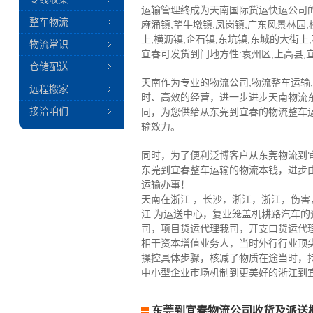
运输管理终成为天南国际货运快运公司的
整车物流
麻涌镇,望牛墩镇,凤岗镇,广东风景林园,
上,横沥镇,企石镇,东坑镇,东城的大街上
物流常识
宜春可发货到门地方性:袁州区,上高县,宜
仓储配送
天南作为专业的物流公司,物流整车运输
远程搬家
时、高效的经营，进一步进步天南物流
接洽咱们
同，为您供给从东莞到宜春的物流整车
输效力。
同时，为了便利泛博客户从东莞物流到
东莞到宜春整车运输的物流本钱，进步
运输办事！
天南在浙江 ，长沙，浙江，浙江，伤
江 为运送中心，复业笼盖机耕路汽车
司，项目货运代理我司，开支口货运代
相干资本增值业务人，当时外行行业顶
操控具体步骤，核减了物质在途当时，
中小型企业市场机制到更美好的浙江到
东莞到宜春物流公司收货及派送