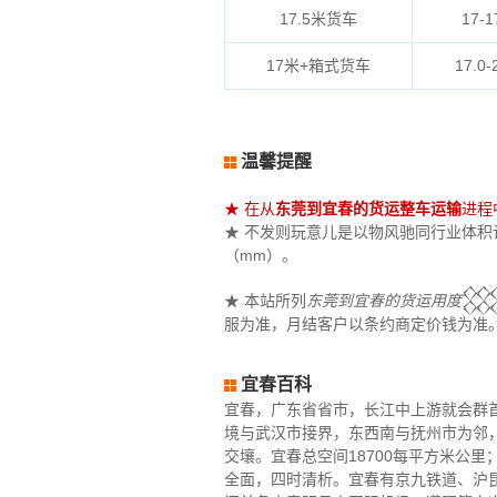
17.5米货车
17-1
17米+箱式货车
17.0-
温馨提醒
★ 在从
东莞到宜春的货运整车运输
进程
★ 不发则玩意儿是以物风驰同行业体积计算
（mm）。
★ 本站所列
东莞到宜春的货运用度
𒐪
服为准，月结客户以条约商定价钱为准
宜春百科
宜春，广东省省市，长江中上游就会群首要任务
境与武汉市接界，东西南与抚州市为邻
交壤。宜春总空间18700每平方米公
全面，四时清析。宜春有京九铁道、沪昆