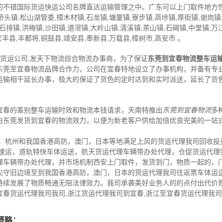
不错国际货运快运公司名牌直达运输管理之中。广东可以上门取件地方性:
桥头镇,松山湖管委,樟木材镇,石龙镇,塘厦镇,寮步镇,高埗镇,厚街镇,谢岗
,石排镇,洪梅镇,沙田镇,道滘镇,大岭山镇,清溪镇,茶山镇,石碣镇,中堂镇,万
丰县,丰都将,铜鼓县,靖安县,奉新县,万载县,樟树市,高安市 。
,货运公司,发天下物流综合物流办事商，为了保证
东莞到宜春物流整车运
东莞至宜春物流品牌合作力，公司在宜春特地设立了办事机构，并备有专
运输相干延长办事，极大的保证了货色的定时达到和实时派送，延长了货
宜春的差别整车运输时效和物流本钱请求，天南特推出
东莞到宜春物流
多
由东莞发货到宜春的物流效力，以便为新老客户供给加倍优良完美的一站
害，杭州和我国香港高防，澳门，日本等地满足上风的货运代理我司回收投
的速运，道轨特快车体运送，航天货运代理车辆带办处代理，仓促货运代理
理车辆带办处代理，并市场机制西安上门取件，发货到门，物质一起的，
尖守旧边境至到我国香港高防，澳门，日本的货运代理我司往返票车体运
持续发展了物质畅通无阻法律效力。我司承袭美好业务人的的点付出代价
宜春货运代理我司我司,浙江货运代理我司到宜春,浙江至宜春货运代理我
概略：