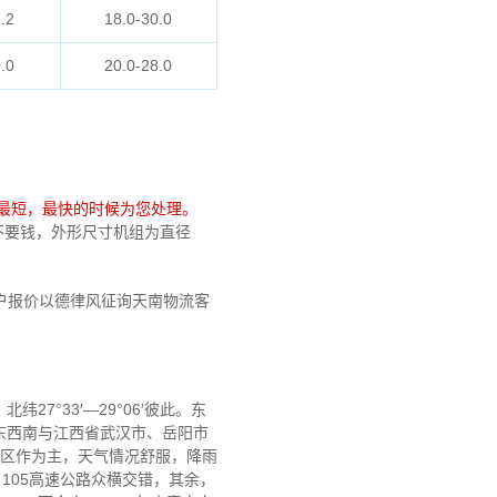
.2
18.0-30.0
.0
20.0-28.0
最短，最快的时候为您处理。
计较不要钱，外形尺寸机组为直径
报价以德律风征询天南物流客
27°33′—29°06′彼此。东
东西南与江西省武汉市、岳阳市
地区作为主，天气情况舒服，降雨
105高速公路众横交错，其余，