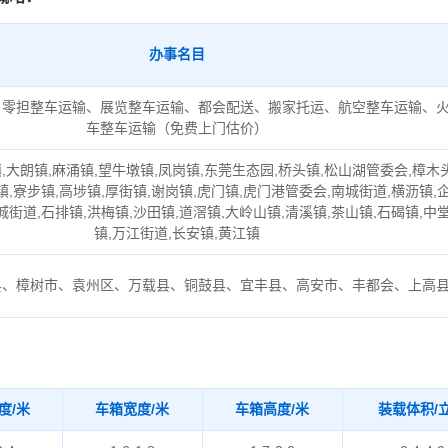
办事名目
、零担整车运输、展览整车运输、都会配送、搬家托运、航空整车运输、
车整车运输（免费上门估价）
,大朗镇,麻涌镇,望牛墩镇,凤岗镇,东莞生态园,桥头镇,松山湖管委会,樟木
镇,寮步镇,高埗镇,厚街镇,谢岗镇,虎门镇,虎门港管委会,南城街道,横沥镇,
城街道,石排镇,洪梅镇,沙田镇,道滘镇,大岭山镇,清溪镇,茶山镇,石碣镇,中
镇,万江街道,长安镇,黄江镇
县、樟树市、袁州区、万载县、铜鼓县、宜丰县、高安市、丰都会、上高
度/米
车箱宽度/米
车箱高度/米
装载体积/