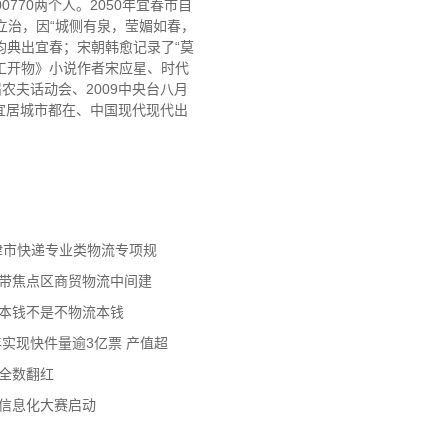
770两个人。2050年宜春市自
城立治，因“城侧有泉，莹媚如春，
均典出宜春；宋朝韩愈记录了“莫
工开物》小说作者宋应星、时代
农夫话动会、2009中央台八月
代宜居城市都在、中国现代现代出
天津市快递专业类物流专项规
济带焦点区商贸物流中间建
流本钱不是不物流本钱
年实现快件量逾3亿票 产值超
数全数翻红
员信息化大赛启动