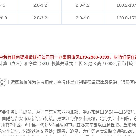
7.5
2.8-3.2
2.9-4.2
100.2-137
20.0
2.8-3.2
2.9-4.0
130.0-150
中若有任何疑难请拨打公司同一办事德律风
139-2583-0399
，以咱们便在
（立米）和净重（KG）换算关系式 ：长 X 宽 X 高 / 6000 斤斤
中运费和价钱为参考用度，需具体最自制资费请德律风征询。通俗客户
。
班子成员，为于广东省东西西北部，坐落东经113°54′—116°27′，北纬
，南陲与吉安市及新余市衔接，黑龙江与萍乡市交壤，北与九江市相临，
里；所辖7个区、6个县、代建3个县级的市。宜春东南部以山脉丘陵、丘陵
火车动车、浙赣铁道交界处；赣粤、沪昆、大广等速度公路交通和320、