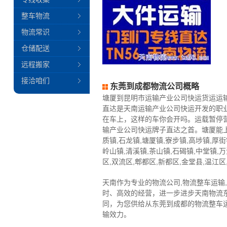
整车物流
物流常识
仓储配送
远程搬家
接洽咱们
东莞到成都物流公司概略
塘厦到昆明市运输产业公司快运货运运
直达是天南运输产业公司快运开发的职
在车上，这样的车你会开吗。运载暂停
输产业公司快运牌子直达之首。塘厦能上门
质镇,石龙镇,塘厦镇,寮步镇,高埗镇,厚街
岭山镇,清溪镇,茶山镇,石碣镇,中堂镇,
区,双流区,郫都区,新都区,金堂县,温江区
天南作为专业的物流公司,物流整车运输
时、高效的经营，进一步进步天南物流
同，为您供给从东莞到成都的物流整车
输效力。