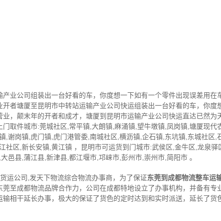
输产业公司组装出一台好看的车，你度想一下如有一个零件出现误差用在
业开者塘厦至昆明市中转站运输产业公司快运组装出一台好看的车，你度
营业，颠末年的开者和成才，塘厦到昆明市运输产业公司快运直达已然为
取件城市:莞城社区,常平镇,大朗镇,麻涌镇,望牛墩镇,凤岗镇,塘厦现代农
镇,谢岗镇,虎门镇,虎门港管委,南城社区,横沥镇,企石镇,东坑镇,东城社区,
万江社区,新长安镇,黄江镇 ，昆明市可运货到门城市:武侯区,金牛区,龙泉驿
,大邑县,蒲江县,新津县,都江堰市,邛崃市,彭州市,崇州市,简阳市 。
,货运公司,发天下物流综合物流办事商，为了保证
东莞到成都物流整车运
东莞至成都物流品牌合作力，公司在成都特地设立了办事机构，并备有专
运输相干延长办事，极大的保证了货色的定时达到和实时派送，延长了货