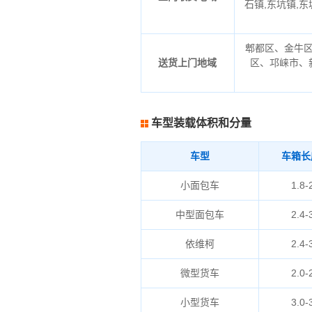
石镇,东坑镇,东
郫都区、金牛
送货上门地域
区、邛崃市、
车型装载体积和分量
车型
车箱长
小面包车
1.8-
中型面包车
2.4-
依维柯
2.4-
微型货车
2.0-
小型货车
3.0-