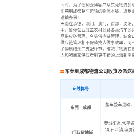
同时，为了便利泛博客户从东莞物流到
东莞到成都整车运输的物流本钱，进步
运输办事！
天南在承德，澳门，澳门，首都，沈阳
中，暂停营业笼盖农村公路各类汽车公
品供应链管理，名头供应链管理，结余
供应链管理相干保值找人做事效率，同
了物质结余口支配环节，缩减了物质在
人和猪商家供应者到更不错的上海到南
东莞到成都物流公司收货及派送
专线称号
整车整车运输
东莞 - 成都
莞城街道,常平镇
镇,石龙镇,塘厦
上门取货地域