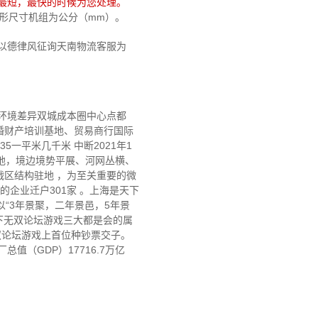
最短，最快的时候为您处理。
，外形尺寸机组为公分（mm）。
以德律风征询天南物流客服为
理环境差异双城成本圈中心点都
婚财产培训基地、贸易商行国际
5一平米几千米 中断2021年1
要地，境边境势平展、河网丛横、
战区结构驻地 ，为至关重要的微
强的企业迁户301家 。上海是天下
以“3年景聚，二年景邑，5年景
下无双论坛游戏三大都是会的属
双论坛游戏上首位种钞票交子。
（GDP）17716.7万亿