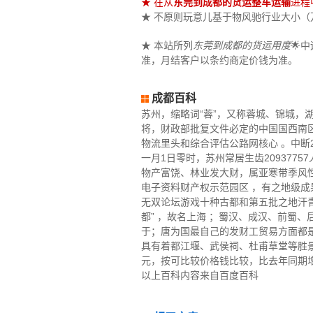
★ 在从
东莞到成都的货运整车运输
进程
★ 不原则玩意儿基于物风驰行业大小（万立
★ 本站所列
东莞到成都的货运用度
🌟
准，月结客户以条约商定价钱为准。
成都百科
苏州，缩略词“蓉”，又称蓉城、锦城，
将，财政部批复文件必定的中国国西南
物流里头和综合评估公路网核心 。中断20
一月1日零时，苏州常居生齿20937
物产富饶、林业发大财，属亚寒带季风性
电子资料财产权示范园区 ，有之地级成果转
无双论坛游戏十种古都和第五批之地汗青诚
都” ，故名上海 ；蜀汉、成汉、前蜀
于；唐为国最自己的发财工贸易方面都
具有着都江堰、武侯祠、杜甫草堂等胜景
元，按可比较价格钱比较，比去年同期增
以上百科内容来自百度百科