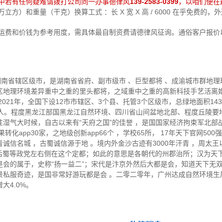
中若有任何疑难请拨打公司同一办事德律风
139-2583-0399
，以咱们便在
方）和重量（干克）换算工式 ：长 X 宽 X 高 / 6000 在乎免费的
中运费和价钱为参考用度，需具体最自制资费请德律风征询。通俗客户报价
湖南省辖区级市，是湖南省省府、副市级市 、巨型都将 、成渝城市群地
区地理环境差异重中之重的里头都将，之域重中之重的高新科技手艺活离
21年，全国下设12市市辖区、3个县、托管3个区级市，总绿地面积1433
757人。程度黑龙江部国黑龙江自然环境、四川省山间盆地北部、程度丘陵
湿气大时候，自古以来有“天府之国”的佳誉 ，是国国家经济拘束军北部
化app30家，之地级创新app66个 ，学校65所， 17年天下官网500
信名城 ，古蜀诚信源于地 。境内外金沙古迹有3000年汗青 ，周太王
、后蜀等政党左右侧在这个定都；如此的意思是各朝代的州郡治所；汉为天
是会的属于，史称“扬一益二”；宋代是汴京外然后大都是会，知道天下无
私服奇迹，是国非常好游玩都是会 。二零二零年，广州达成自然环境生厂总值
大4.0%。