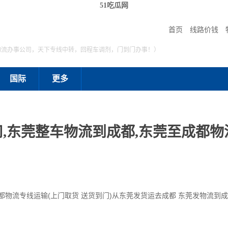
51吃瓜网
首页
线路价钱
物流办事公司，天下专线中转，回程车调剂，门到门办事！）
国际
更多
,东莞整车物流到成都,东莞至成都物流
都物流专线运输(上门取货 送货到门)从东莞发货运去成都 东莞发物流到