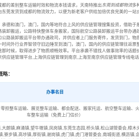
成都的差别整车运输时效和物流本钱请求，天南特推出
东莞到成都物流
多
由东莞发货到成都的物流效力，以便为新老客户供给加倍优良完美的一站
，承德和澳门，澳门，国内等地符合上风的供应链管理搜集投资，借助于
路装卸搬运，公路特快整体车身搬家，国际航空公路装卸搬运平台带办通
口公路装卸搬运平台带办通政司，并供应者上门服务寄件，发货到门，物
一时间外行业界智领守旧边陲至到澳门，澳门，国内的供应链管理往返票
途那时候，取得进步了物质顺畅效率。平台承袭不错找人做事效率的话题
京供应链管理平台,上海供应链管理到南京,上海至南京供应链管理专线电
概略：
办事名目
、零担整车运输、展览整车运输、都会配送、搬家托运、航空整车运输、
车整车运输（免费上门估价）
,大朗镇,麻涌镇,望牛墩镇,凤岗镇,东莞生态园,桥头镇,松山湖管委会,樟木
镇,寮步镇,高埗镇,厚街镇,谢岗镇,虎门镇,虎门港管委会,南城街道,横沥镇,