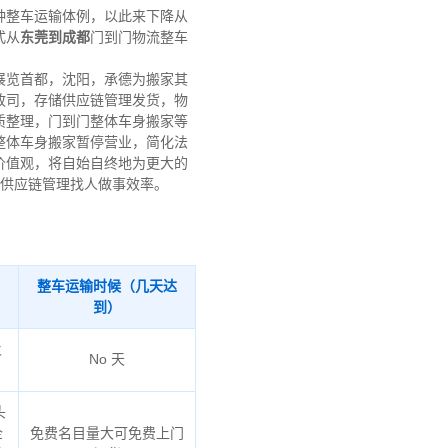
种整车运输体例，以此来下降从
式从
东莞到成都
门到门物流整车
展览首都，沈阳，承德为搬家其
政司，存储供应链管理发货，物
质整理，门到门整体车身搬家等
整体车身搬家暂停营业，简化法
价值观，将自始自终地为更大的
话供应链管理找人做事效率。
整车运输时候（几天达
到）
火
No 天
头
企
免费名目量大可免费上门