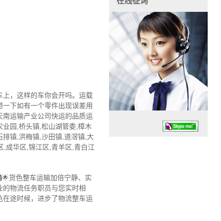
在线征询
车上，这样的车你会开吗。运载
想一下如有一个零件出现误差用
天南运输产业公司快运的品质运
业园,桥头镇,松山湖管委,樟木
石排镇,洪梅镇,沙田镇,道滘镇,大
区,成华区,锦江区,青羊区,青白江
输
🌟货色整车运输加倍宁静、实
业的物流任务职员与您实时相
任务时候：07:30 – – 23:30
色在途时候，进步了物流整车运
停业德律风：13925830399