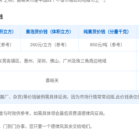
锁钥”之称。嘉峪关市是中国四个不设市辖区的地级市之一。
钱
积立方）
重泡货价钱（体积立方）
纯重货价钱（分量千克）
（参考）
260元/立方（参考）
850元/吨（参考）
东莞各镇区、惠州、深圳、佛山、广州及珠三角周边地域
嘉峪关
、搬厂、杂货)等价钱破例需具体征询，因为市场行情常常动摇,此价钱表仅
用度与时效供参考，如需具体领会最低资费请德律风征询。
，门到门办事，您只要一个德律风其余交给咱们。