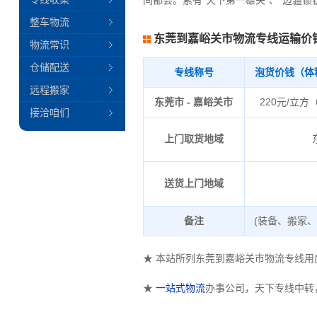
间都会。素有“天下第一雄关”、“边疆
整车物流
东莞到嘉峪关市物流专线运输价
物流常识
仓储配送
专线称号
泡货价钱（体
远程搬家
东莞市 - 嘉峪关市
220元/立方
接洽咱们
上门取货地域
送货上门地域
备注
(装备、搬家
★ 本站所列东莞到嘉峪关市物流专线
★
一站式物流
办事公司，天下专线中转