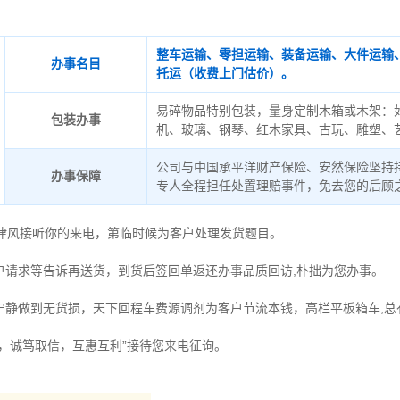
整车运输、零担运输、装备运输、大件运输
办事名目
托运（收费上门估价）。
易碎物品特别包装，量身定制木箱或木架：
包装办事
机、玻璃、钢琴、红木家具、古玩、雕塑、
公司与中国承平洋财产保险、安然保险坚持
办事保障
专人全程担任处置理赔事件，免去您的后顾
德律风接听你的来电，第临时候为客户处理发货题目。
户请求等告诉再送货，到货后签回单返还办事品质回访,朴拙为您办事。
宁静做到无货损，天下回程车费源调剂为客户节流本钱，高栏平板箱车,总
时，诚笃取信，互惠互利”接待您来电征询。