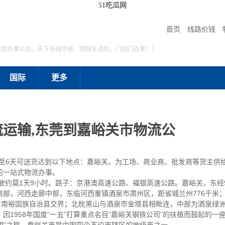
51吃瓜网
首页
线路价钱
物流办事公司，天下专线中转，回程车调剂，门到门办事！）
国际
更多
运输,东莞到嘉峪关市物流公
4至6天可送货达到以下地点：嘉峪关。为工场、商业商、批发商等货主供
的一站式物流办事。
约莫1天9小时。路子：京港澳高速公路、福银高速公路。嘉峪关，东经98°1
南部，河西走廊中部，东临河西重镇酒泉市肃州区，距省城兰州776千米
肃南裕固族自治县交界；北枕黑山与酒泉市金塔县相毗连，中部为酒泉绿
因1958年国度“一五”打算重点名目“嘉峪关钢铁公司”的扶植而鼓起的