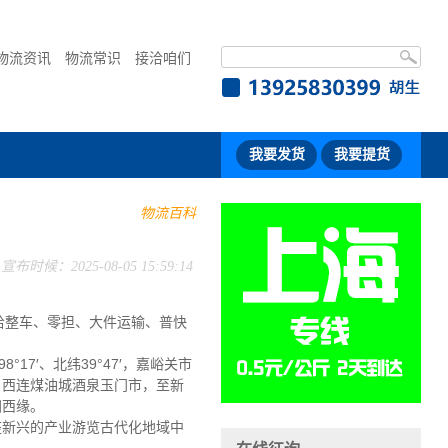
物流资讯
物流常识
接洽咱们
我要发货
我要提货
物流百科
宣布时候：2025-08-05 15:59:14
给整车、零担、大件运输、普快
7′、北纬39°47′，嘉峪关市
；西连煤油城酒泉玉门市，至新
洲西缘。
一座新兴的产业游览古代化地域中