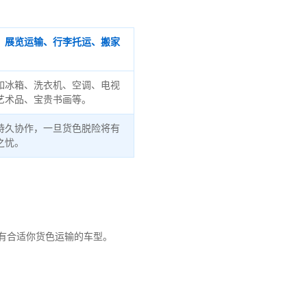
、展览运输、行李托运、搬家
如冰箱、洗衣机、空调、电视
艺术品、宝贵书画等。
持久协作，一旦货色脱险将有
之忧。
有合适你货色运输的车型。