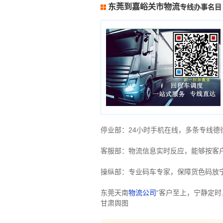
东莞到嘉峪关市物流
专线办事名目
停业部：24小时手机在线，多条专线
客服部：物流信息实时反应，能够按客
操纵部：专业码车专家，保障货色码放
东莞天南
物流公司
“客户至上，宁静定
甘肃舆图