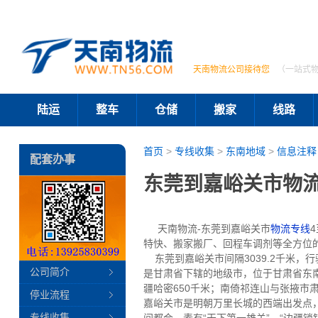
天南物流公司接待您
（一站式
陆运
整车
仓储
搬家
线路
首页
>
专线收集
>
东南地域
>
信息注释
配套办事
东莞到嘉峪关市物流
天南物流-东莞到嘉峪关市
物流专线
特快、搬家搬厂、回程车调剂等全方位
东莞到嘉峪关市间隔3039.2千米，行驶
公司简介
是甘肃省下辖的地级市，位于甘肃省东
疆哈密650千米；南倚祁连山与张掖市
停业流程
嘉峪关市是明朝万里长城的西端出发点，
专线收集