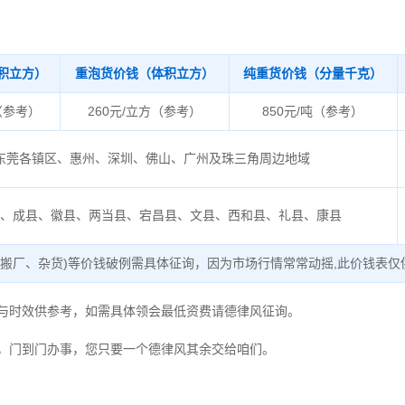
积立方）
重泡货价钱（体积立方）
纯重货价钱（分量千克）
（参考）
260元/立方（参考）
850元/吨（参考）
东莞各镇区、惠州、深圳、佛山、广州及珠三角周边地域
区、成县、徽县、两当县、宕昌县、文县、西和县、礼县、康县
、搬厂、杂货)等价钱破例需具体征询，因为市场行情常常动摇,此价钱表仅
度与时效供参考，如需具体领会最低资费请德律风征询。
，门到门办事，您只要一个德律风其余交给咱们。