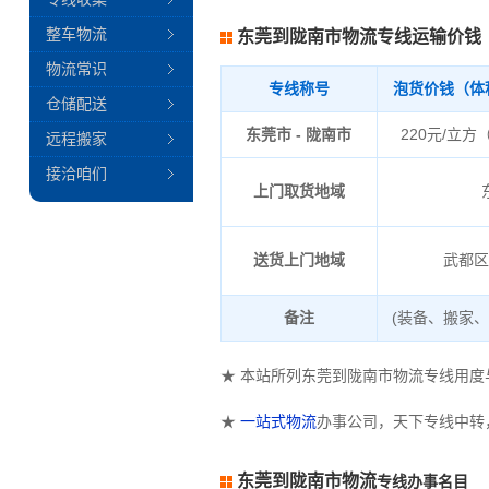
整车物流
东莞到陇南市物流专线运输价钱
物流常识
专线称号
泡货价钱（体
仓储配送
东莞市 - 陇南市
220元/立方
远程搬家
接洽咱们
上门取货地域
送货上门地域
武都
备注
(装备、搬家
★ 本站所列东莞到陇南市物流专线用
★
一站式物流
办事公司，天下专线中转
东莞到陇南市物流
专线办事名目