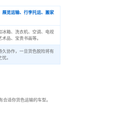
、展览运输、行李托运、搬家
如冰箱、洗衣机、空调、电视
艺术品、宝贵书画等。
持久协作，一旦货色脱险将有
之忧。
有合适你货色运输的车型。