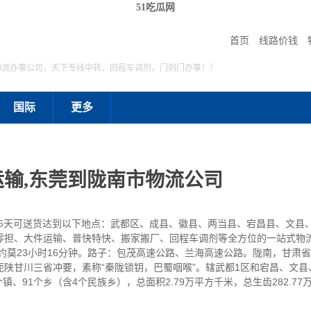
51吃瓜网
首页
线路价钱
物流办事公司，天下专线中转，回程车调剂，门到门办事！）
国际
更多
输,东莞到陇南市物流公司
至6天可送货达到以下地点：武都区、成县、徽县、两当县、宕昌县、文县
零担、大件运输、普快特快、搬家搬厂、回程车调剂等全方位的一站式物
驶约莫23小时16分钟。路子：包茂高速公路、兰海高速公路。陇南，甘肃
陕甘川三省冲要，素称“秦陇锁钥，巴蜀咽喉”。辖武都1区和宕昌、文
、91个乡（含4个民族乡），总面积2.79万平方千米，总生齿282.77万人（2