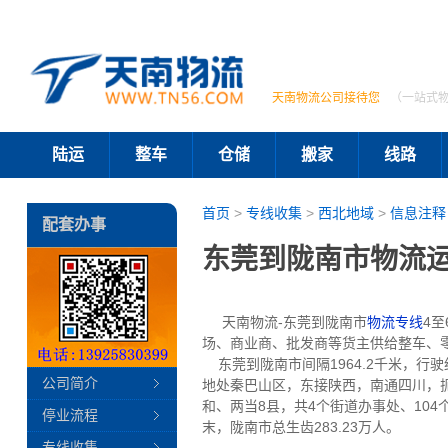
天南物流公司接待您
（一站式
陆运
整车
仓储
搬家
线路
首页
>
专线收集
>
西北地域
>
信息注释
配套办事
东莞到陇南市物流运
天南物流-东莞到陇南市
物流专线
4
场、商业商、批发商等货主供给整车、
东莞到陇南市间隔1964.2千米，行
公司简介
地处秦巴山区，东接陕西，南通四川，扼
和、两当8县，共4个街道办事处、104个镇
停业流程
末，陇南市总生齿283.23万人。
专线收集