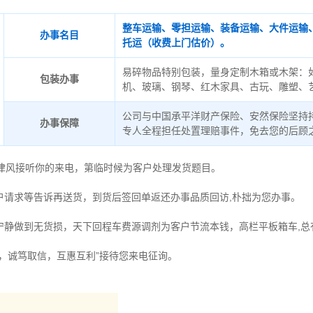
整车运输、零担运输、装备运输、大件运输
办事名目
托运（收费上门估价）。
易碎物品特别包装，量身定制木箱或木架：
包装办事
机、玻璃、钢琴、红木家具、古玩、雕塑、
公司与中国承平洋财产保险、安然保险坚持
办事保障
专人全程担任处置理赔事件，免去您的后顾
德律风接听你的来电，第临时候为客户处理发货题目。
户请求等告诉再送货，到货后签回单返还办事品质回访,朴拙为您办事。
宁静做到无货损，天下回程车费源调剂为客户节流本钱，高栏平板箱车,总
时，诚笃取信，互惠互利”接待您来电征询。