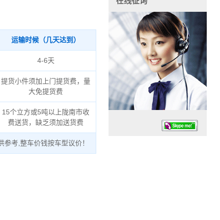
在线征询
运输时候（几天达到）
4-6天
提货小件须加上门提货费，量
大免提货费
15个立方或5吨以上陇南市收
费送货，缺乏须加送货费
供参考,整车价钱按车型议价！
任务时候：07:30 – – 23:30
停业德律风：13925830399