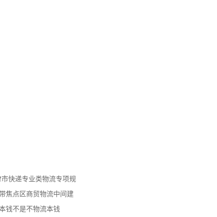
天津市快递专业类物流专项规
济带焦点区商贸物流中间建
流本钱不是不物流本钱