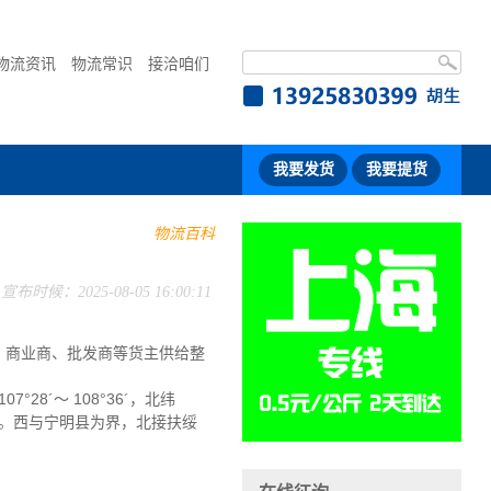
物流资讯
物流常识
接洽咱们
我要发货
我要提货
物流百科
宣布时候：2025-08-05 16:00:11
、商业商、批发商等货主供给整
8´～ 108°36´，北纬
交界。西与宁明县为界，北接扶绥