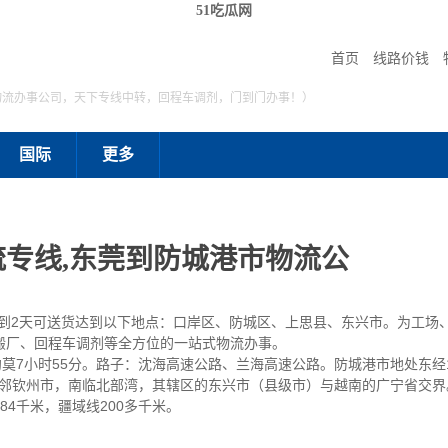
51吃瓜网
首页
线路价钱
物流办事公司，天下专线中转，回程车调剂，门到门办事！）
国际
更多
专线,东莞到防城港市物流公
1到2天可送货达到以下地点：口岸区、防城区、上思县、东兴市。为工场
搬厂、回程车调剂等全方位的一站式物流办事。
7小时55分。路子：沈海高速公路、兰海高速公路。防城港市地处东经107°2
线以南。东邻钦州市，南临北部湾，其辖区的东兴市（县级市）与越南的广宁省
4千米，疆域线200多千米。