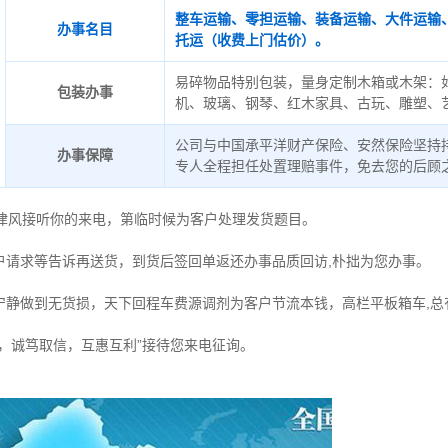
整车运输、零担运输、装备运输、大件运输
办事名目
托运（收费上门估价）。
易碎物品特别包装，量身定制木箱或木架：
包装办事
机、玻璃、钢琴、红木家具、古玩、雕塑、
公司与中国承平洋财产保险、安然保险坚持
办事保障
专人全程担任处置理赔事件，免去您的后顾
德律风接听你的来电，第临时候为客户处理发货题目。
户请求等告诉再送货，到货后签回单返还办事品质回访,朴拙为您办事。
宁静做到无货损，天下回程车费源调剂为客户节流本钱，高栏平板箱车,总
时，诚笃取信，互惠互利”接待您来电征询。