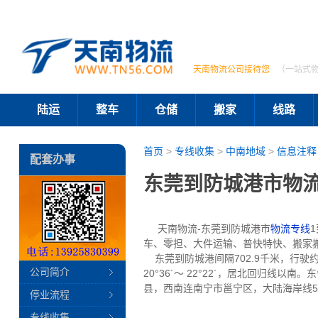
天南物流公司接待您
（一站式
陆运
整车
仓储
搬家
线路
首页
>
专线收集
>
中南地域
>
信息注释
配套办事
东莞到防城港市物流
天南物流-东莞到防城港市
物流专线
车、零担、大件运输、普快特快、搬家
东莞到防城港间隔702.9千米，行驶约莫
公司简介
20°36´～ 22°22´，居北回归
县，西南连南宁市邕宁区，大陆海岸线58
停业流程
专线收集