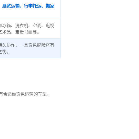
、展览运输、行李托运、搬家
如冰箱、洗衣机、空调、电视
艺术品、宝贵书画等。
持久协作，一旦货色脱险将有
之忧。
有合适你货色运输的车型。