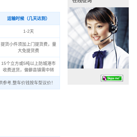
在线征询
运输时候（几天达到）
1-2天
提货小件须加上门提货费，量
大免提货费
15个立方或5吨以上防城港市
收费送货，偏僻县镇需中转
供参考,整车价钱按车型议价！
任务时候：07:30 – – 23:30
停业德律风：13925830399