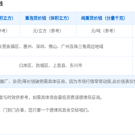
钱
积立方）
重泡货价钱（体积立方）
纯重货价钱（分量千克）
参考）
元/立方（参考）
元/吨（参考）
东莞各镇区、惠州、深圳、佛山、广州及珠三角周边地域
口岸区、防城区、上思县、东兴市
、搬厂、杂货)等价钱破例需具体征询，因为市场行情常常动摇,此价钱表仅
用度与时效供参考，如需具体领会最低资费请德律风征询。
，门到门办事，您只要一个德律风其余交给咱们。