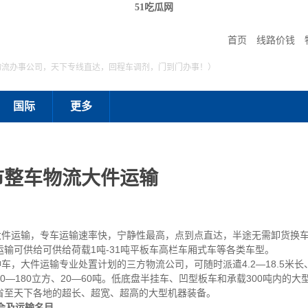
51吃瓜网
首页
线路价钱
物流办事公司，天下专线直达，回程车调剂，门到门办事！）
国际
更多
市整车物流大件运输
运输，专车运输速率快，宁静性最高，点到点直达，半途无需卸货换车
输可供给可供给荷载1吨-31吨平板车高栏车厢式车等各类车型。
，大件运输专业处置计划的三方物流公司，可随时派遣4.2—18.5米长、2
—180立方、20—60吨。低底盘半挂车、凹型板车和承载300吨内的
省至天下各地的超长、超宽、超高的大型机器装备。
会及运输名目