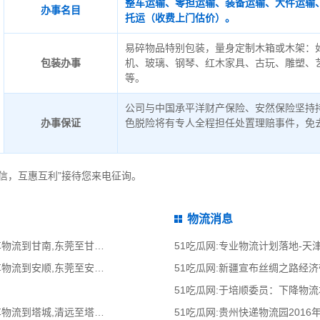
整车运输、零担运输、装备运输、大件运输
办事名目
托运（收费上门估价）。
易碎物品特别包装，量身定制木箱或木架：
包装办事
机、玻璃、钢琴、红木家具、古玩、雕塑、
等。
公司与中国承平洋财产保险、安然保险坚持
办事保证
色脱险将有专人全程担任处置理赔事件，免
信，互惠互利”接待您来电征询。
物流消息
51吃瓜网:东莞到甘南物流公司,东莞整车物流到甘南,东莞至甘南物流专线 - 天南
51吃瓜网:专业物流计划落地-
51吃瓜网:东莞到安顺物流公司,东莞整车物流到安顺,东莞至安顺物流专线 - 天南
51吃瓜网:新疆宣布丝绸之路经
51吃瓜网:于培顺委员：下降物
51吃瓜网:清远到塔城物流公司,清远整车物流到塔城,清远至塔城物流专线 - 天南
51吃瓜网:贵州快递物流园2016