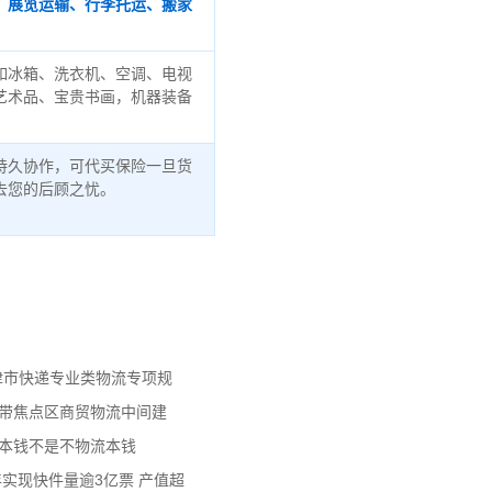
、展览运输、行李托运、搬家
如冰箱、洗衣机、空调、电视
艺术品、宝贵书画，机器装备
持久协作，可代买保险一旦货
去您的后顾之忧。
天津市快递专业类物流专项规
济带焦点区商贸物流中间建
流本钱不是不物流本钱
年实现快件量逾3亿票 产值超