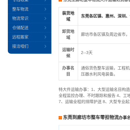
整车物流
装货地
东莞各区镇、惠州、深圳、
物流常识
域
仓储配送
卸货地
廊坊市各区镇及周边省市，
远程搬家
域
接洽咱们
运输时
2--3天
候
办事名
通俗货色整车运输，工程机
目
压器水利风电装备。
特大件运输办事：1、大型运输名目构造
全程监控办理、不时跟踪和报告 4、工
7、运输全程的排障护送 8、大型专业
东莞到廊坊市整车零担物流
办事