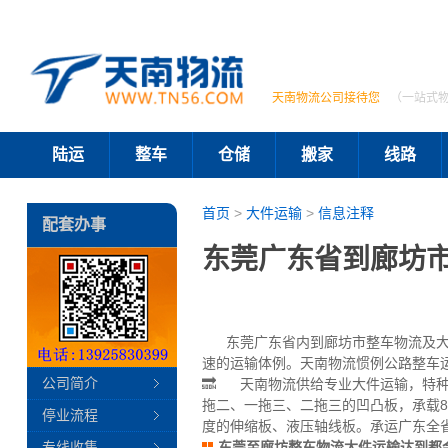
天南物流公司接待您
（一站式
陆运
整车
仓储
搬家
线路
首页
>
大件运输
>
信息注释
配套办事
东莞广东省到廊坊
东莞广东省内到廊坊市整车物流及大件
速的运输体例。天南物流惯例公路整车运
公司简介
🔜 天南物流供给专业大件运输，特种车
拖二、一拖三、二拖三的凹凸板，承载80
停业流程
度的伸缩板、液压轴线板。承运广东全
专线收集
东莞至廊坊整车物流大件运输达到都