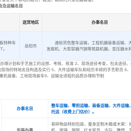
会及运输名目
送货地区
办事名目
低板特种车
通俗货色整车运输，工程机器装备运输、
岳阳市
0T。
发掘机、大型容器汽锅等筑路机器。变压器水
办理计划和手艺施工的设想、考核、核准 2、现场途径考查，包含途径、
地现场的特地名目构造及实行 5、大件运输车队和经历丰硕的手艺职员 6
起重机装备、工地现场装车9、运输全进程的品质办理和节制
整车运输、零担运输、装备运输、大件运输
办事名目
托运（收费上门估价）。
易碎物品特别包装，量身定制木箱或木架：
包装办事
机、玻璃、钢琴、红木家具、古玩、雕塑、