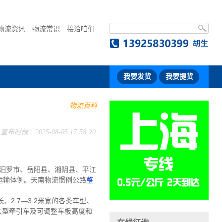
物流资讯
物流常识
接洽咱们
我要发货
我要提货
物流百科
宣布时候：2025-08-05 17:58:20
汨罗市、岳阳县、湘阴县、平江
运输体例。天南物流惯例公路
整
长、2.7—3.2米宽的各类车型、
的大型牵引车及可调整车板高度和