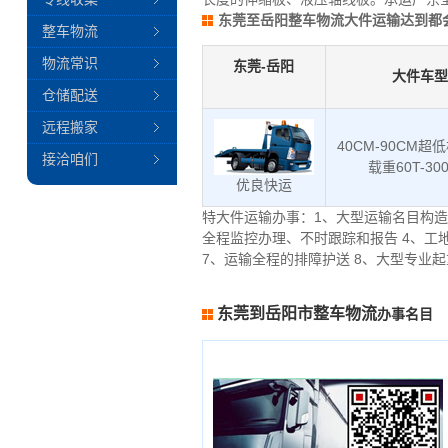
东莞至岳阳整车物流大件运输达到都
整车物流
物流常识
东莞-岳阳
大件车型
仓储配送
远程搬家
40CM-90CM超
接洽咱们
载重60T-30
优良快运
特大件运输办事：1、大型运输名目构造
全程监控办理、不时跟踪和报告 4、工
7、运输全程的排障护送 8、大型专业
东莞到岳阳市整车物流
办事名目