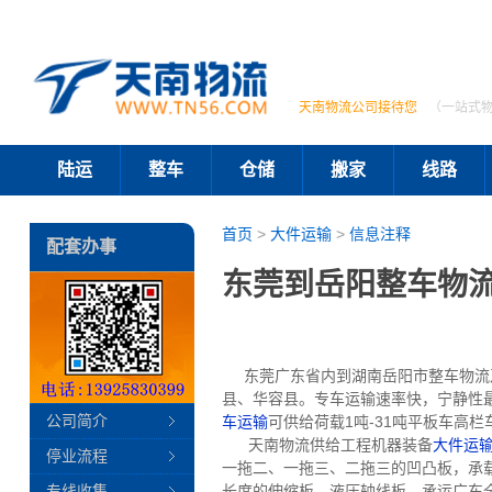
天南物流公司接待您
（一站式
陆运
整车
仓储
搬家
线路
首页
>
大件运输
>
信息注释
配套办事
东莞到岳阳整车物
东莞广东省内到湖南岳阳市整车物流及
县、华容县。专车运输速率快，宁静性
公司简介
车运输
可供给荷载1吨-31吨平板车高
天南物流供给工程机器装备
大件运
停业流程
一拖二、一拖三、二拖三的凹凸板，承载8
专线收集
长度的伸缩板、液压轴线板。承运广东