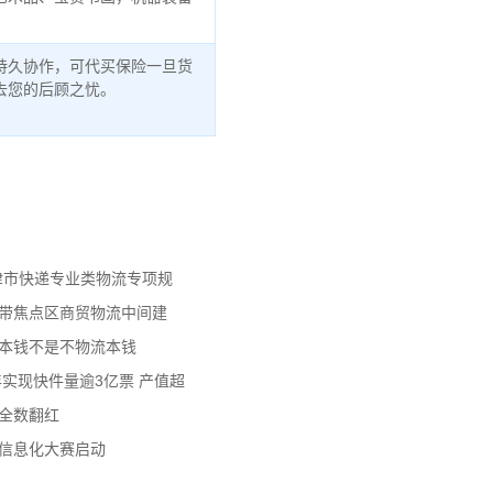
持久协作，可代买保险一旦货
去您的后顾之忧。
天津市快递专业类物流专项规
济带焦点区商贸物流中间建
流本钱不是不物流本钱
年实现快件量逾3亿票 产值超
数全数翻红
员信息化大赛启动