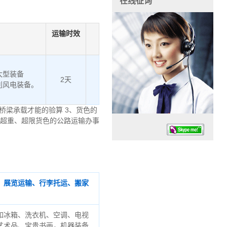
在线征询
运输时效
大型装备
2天
利风电装备。
桥梁承载才能的验算 3、货色的
、超重、超限货色的公路运输办事
、展览运输、行李托运、搬家
任务时候：07:30 – – 23:30
停业德律风：13925830399
如冰箱、洗衣机、空调、电视
艺术品、宝贵书画，机器装备