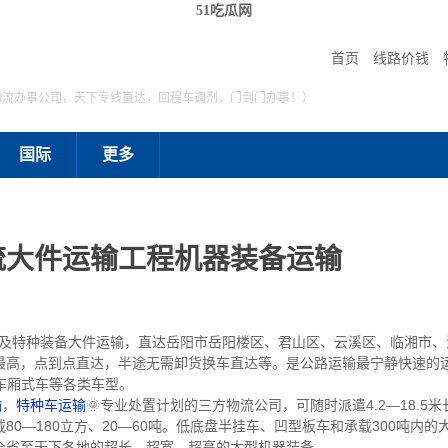
51吃瓜网
首页
线路价钱
物流办事公司，天下专线直达，回程车调剂，门到门办事！）
国际
更多
流大件运输工程机器装备运输
特种装备大件运输，直达岳阳市岳阳楼区、君山区、云溪区、临湘市、
最高，点到点直达，半途无需卸货换车直达等。是公路运输最宁静快速的
栏车厢式车等各类车型。
输
，
特种车运输
🌞专业处置计划的三方物流公司，可随时派遣4.2—18.5米
0—180立方、20—60吨。低底盘半挂车、凹型板车和承载300吨内
全省至天下各地的超长、超宽、超高的大型机器装备。